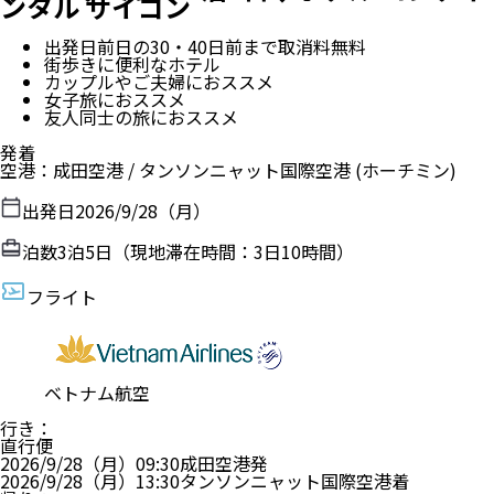
ンタル サイゴン
出発日前日の30・40日前まで取消料無料
街歩きに便利なホテル
カップルやご夫婦におススメ
女子旅におススメ
友人同士の旅におススメ
発着
空港
：
成田空港
/
タンソンニャット国際空港
(ホーチミン)
出発日
2026/9/28（月）
泊数
3
泊
5
日（現地滞在時間：
3日10時間
）
フライト
ベトナム航空
行き
：
直行便
2026/9/28（月）
09:30
成田空港
発
2026/9/28（月）
13:30
タンソンニャット国際空港
着