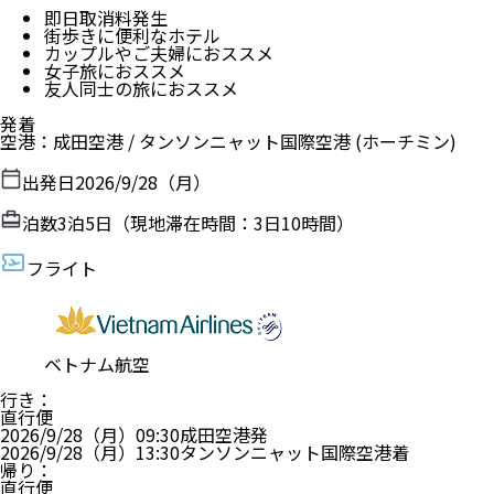
即日取消料発生
街歩きに便利なホテル
カップルやご夫婦におススメ
女子旅におススメ
友人同士の旅におススメ
発着
空港
：
成田空港
/
タンソンニャット国際空港
(ホーチミン)
出発日
2026/9/28（月）
泊数
3
泊
5
日（現地滞在時間：
3日10時間
）
フライト
ベトナム航空
行き
：
直行便
2026/9/28（月）
09:30
成田空港
発
2026/9/28（月）
13:30
タンソンニャット国際空港
着
帰り
：
直行便