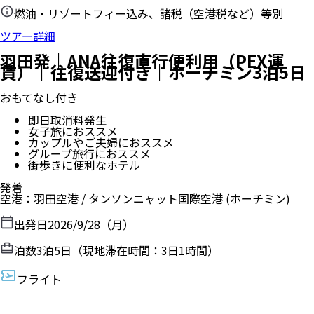
燃油・リゾートフィー込み、諸税（空港税など）等別
ツアー詳細
羽田発｜ANA往復直行便利用（PEX運
賃）｜往復送迎付き｜ホーチミン3泊5日
おもてなし付き
即日取消料発生
女子旅におススメ
カップルやご夫婦におススメ
グループ旅行におススメ
街歩きに便利なホテル
発着
空港
：
羽田空港
/
タンソンニャット国際空港
(ホーチミン)
出発日
2026/9/28（月）
泊数
3
泊
5
日（現地滞在時間：
3日1時間
）
フライト