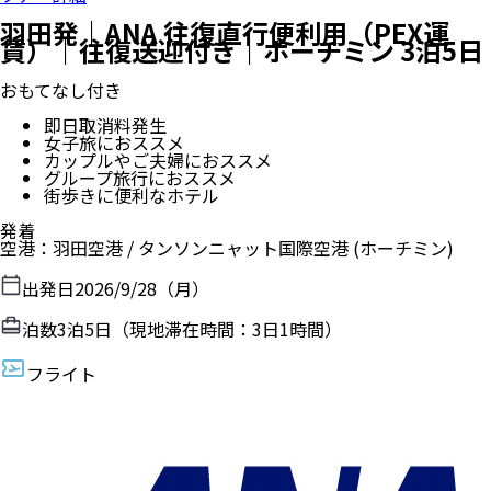
羽田発｜ANA 往復直行便利用（PEX運
賃）｜往復送迎付き｜ホーチミン 3泊5日
おもてなし付き
即日取消料発生
女子旅におススメ
カップルやご夫婦におススメ
グループ旅行におススメ
街歩きに便利なホテル
発着
空港
：
羽田空港
/
タンソンニャット国際空港
(ホーチミン)
出発日
2026/9/28（月）
泊数
3
泊
5
日（現地滞在時間：
3日1時間
）
フライト