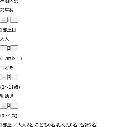
宿泊内訳
部屋数
1
1
部屋目
大人
2
(12歳以上)
こども
0
(2〜11歳)
乳幼児
0
(0〜1歳)
1部屋 ／大人2名 こども0名 乳幼児0名 (合計2名)