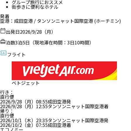
グループ旅行におススメ
街歩きに便利なホテル
発着
空港
：
成田空港
/
タンソンニャット国際空港
(ホーチミン)
出発日
2026/9/28（月）
泊数
3
泊
5
日（現地滞在時間：
3日10時間
）
フライト
ベトジェット
行き
：
直行便
2026/9/28（月）
08:55
成田空港
発
2026/9/28（月）
12:55
タンソンニャット国際空港
着
帰り
：
直行便
2026/10/1（木）
23:35
タンソンニャット国際空港
発
2026/10/2（金）
07:55
成田空港
着
エコノミー