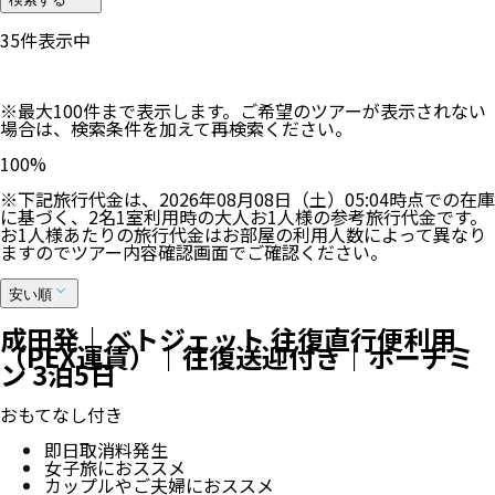
35
件表示中
※最大100件まで表示します。ご希望のツアーが表示されない
場合は、検索条件を加えて再検索ください。
100
%
※下記旅行代金は、
2026年08月08日（土）05:04
時点での在庫
に基づく、
2
名
1
室利用時の大人お1人様の参考旅行代金です。
お1人様あたりの旅行代金はお部屋の利用人数によって異なり
ますのでツアー内容確認画面でご確認ください。
安い順
成田発｜ベトジェット 往復直行便利用
（PEX運賃）｜往復送迎付き｜ホーチミ
ン 3泊5日
おもてなし付き
即日取消料発生
女子旅におススメ
カップルやご夫婦におススメ