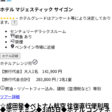
ホテル マジェスティック サイゴン
・ホテルグレードはアンケート等により決定しており
ます。
?
センチュリーデラックスルーム
朝食 あり
禁煙
ベンタイン市場に近接
ホテル詳細
ホテルアレンジ可
【旅行代金】大人1名
141,900
円
【旅行代金合計】
283,800
円
/
2
名
1
室
燃油・リゾートフィー込み、諸税（空港税など）等別
ツアー詳細
☆成田発◆ベトナム航空 往復直行便利用
◆ホーチミン◆3泊5日◆ホテル コンチネ