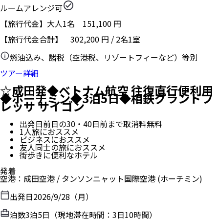
ルームアレンジ可
【旅行代金】大人1名
151,100
円
【旅行代金合計】
302,200
円
/
2
名
1
室
燃油込み、諸税（空港税、リゾートフィーなど）等別
ツアー詳細
☆成田発◆ベトナム航空 往復直行便利用
◆ホーチミン◆3泊5日◆相鉄グランドフ
レッサ サイゴン
出発日前日の30・40日前まで取消料無料
1人旅におススメ
ビジネスにおススメ
友人同士の旅におススメ
街歩きに便利なホテル
発着
空港
：
成田空港
/
タンソンニャット国際空港
(ホーチミン)
出発日
2026/9/28（月）
泊数
3
泊
5
日（現地滞在時間：
3日10時間
）