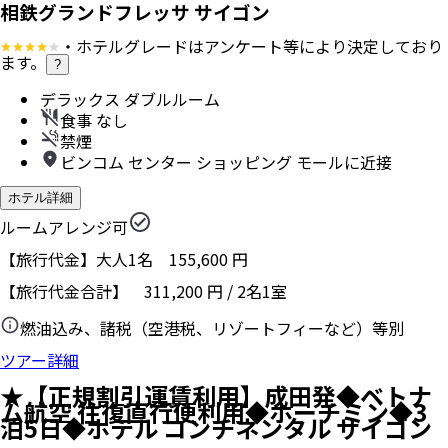
相鉄グランドフレッサ サイゴン
・ホテルグレードはアンケート等により決定しており
ます。
?
デラックス ダブルルーム
食事 なし
禁煙
ビンコム センター ショッピング モールに近接
ホテル詳細
ルームアレンジ可
【旅行代金】大人1名
155,600
円
【旅行代金合計】
311,200
円
/
2
名
1
室
燃油込み、諸税（空港税、リゾートフィーなど）等別
ツアー詳細
★【正規割引運賃利用】成田発◆ベトナ
ム航空 往復直行便利用◆ホーチミン◆3
泊5日◆ホテル コンチネンタル サイゴン