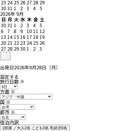
23
24
25
26
27
28
29
30
31
1
2
3
4
5
2026
年
9
月
日
月
火
水
木
金
土
30
31
1
2
3
4
5
6
7
8
9
10
11
12
13
14
15
16
17
18
19
20
21
22
23
24
25
26
27
28
29
30
1
2
3
出発日
2026年9月28日（月）
設定する
旅行日数
※
方面
※
国
※
都市
※
宿泊内訳
1部屋 ／大人2名 こども0名 乳幼児0名