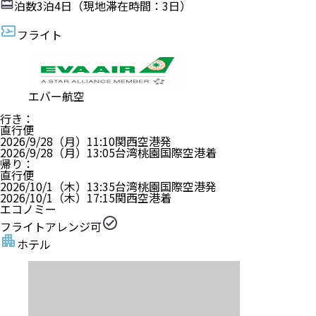
泊数
3
泊
4
日（現地滞在時間：
3日
）
フライト
エバー航空
行き
：
直行便
2026/9/28（月）
11:10
関西空港
発
2026/9/28（月）
13:05
台湾桃園国際空港
着
帰り
：
直行便
2026/10/1（木）
13:35
台湾桃園国際空港
発
2026/10/1（木）
17:15
関西空港
着
エコノミー
フライトアレンジ可
ホテル