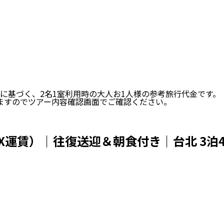
い場合は、検索条件を加えて再検索ください。
に基づく、
2
名
1
室利用時の大人お1人様の参考旅行代金です。
ますのでツアー内容確認画面でご確認ください。
X運賃）｜往復送迎＆朝食付き｜台北 3泊