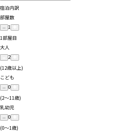
宿泊内訳
部屋数
1
1
部屋目
大人
2
(12歳以上)
こども
0
(2〜11歳)
乳幼児
0
(0〜1歳)