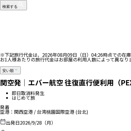
検索する
12
件表示中
※最大100件まで表示します。ご希望のツアーが表示されな
100
%
※下記旅行代金は、
2026年08月09日（日）04:26
時点での在庫
お1人様あたりの旅行代金はお部屋の利用人数によって異なり
安い順
関空発｜エバー航空 往復直行便利用（PE
即日取消料発生
はじめて旅
発着
空港
：
関西空港
/
台湾桃園国際空港
(台北)
出発日
2026/9/28（月）