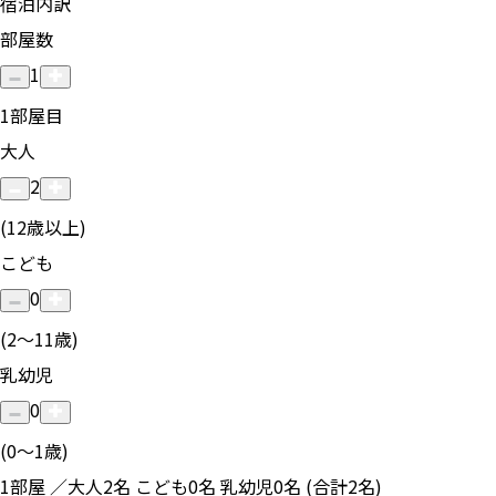
宿泊内訳
部屋数
1
1
部屋目
大人
2
(12歳以上)
こども
0
(2〜11歳)
乳幼児
0
(0〜1歳)
1部屋 ／大人2名 こども0名 乳幼児0名 (合計2名)