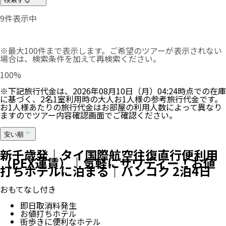
9
件表示中
※最大100件まで表示します。ご希望のツアーが表示されない
場合は、検索条件を加えて再検索ください。
100
%
※下記旅行代金は、
2026年08月10日（月）04:24
時点での在庫
に基づく、
2
名
1
室利用時の大人お1人様の参考旅行代金です。
お1人様あたりの旅行代金はお部屋の利用人数によって異なり
ますのでツアー内容確認画面でご確認ください。
安い順
新千歳発｜タイ国際航空往復直行便利用
（PEX運賃）｜気軽にサワディー！お値
打ちホテルに泊まる｜バンコク 2泊4日
おもてなし付き
即日取消料発生
お値打ちホテル
街歩きに便利なホテル