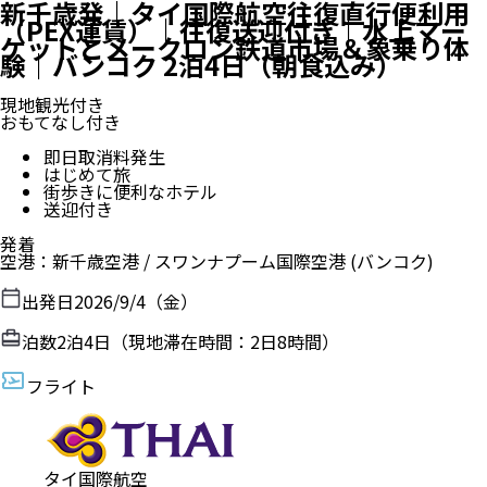
新千歳発｜タイ国際航空往復直行便利用
（PEX運賃）｜往復送迎付き｜水上マー
ケットとメークロン鉄道市場＆象乗り体
験｜バンコク 2泊4日（朝食込み）
現地観光付き
おもてなし付き
即日取消料発生
はじめて旅
街歩きに便利なホテル
送迎付き
発着
空港
：
新千歳空港
/
スワンナプーム国際空港
(バンコク)
出発日
2026/9/4（金）
泊数
2
泊
4
日（現地滞在時間：
2日8時間
）
フライト
タイ国際航空