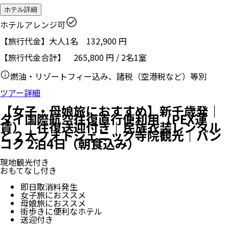
ホテル詳細
ホテルアレンジ可
【旅行代金】大人1名
132,900
円
【旅行代金合計】
265,800
円
/
2
名
1
室
燃油・リゾートフィー込み、諸税（空港税など）等別
ツアー詳細
【女子・母娘旅におすすめ】新千歳発｜
タイ国際航空往復直行便利用（PEX運
賃）｜往復送迎付き｜民族衣装レンタル
と２大フォトジェニック寺院観光｜バン
コク 2泊4日（朝食込み）
現地観光付き
おもてなし付き
即日取消料発生
女子旅におススメ
母娘旅におススメ
街歩きに便利なホテル
送迎付き