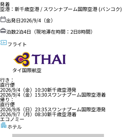
発着
空港
：
新千歳空港
/
スワンナプーム国際空港
(バンコク)
出発日
2026/9/4（金）
泊数
2
泊
4
日（現地滞在時間：
2日8時間
）
フライト
タイ国際航空
行き
：
直行便
2026/9/4（金）
10:30
新千歳空港
発
2026/9/4（金）
15:30
スワンナプーム国際空港
着
帰り
：
直行便
2026/9/6（日）
23:35
スワンナプーム国際空港
発
2026/9/7（月）
08:30
新千歳空港
着
エコノミー
ホテル