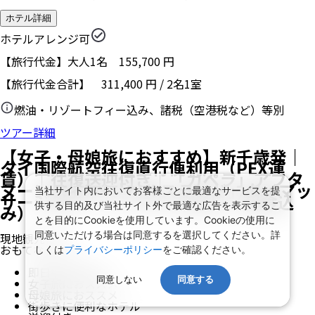
ホテル詳細
ホテルアレンジ可
【旅行代金】大人1名
155,700
円
【旅行代金合計】
311,400
円
/
2
名
1
室
燃油・リゾートフィー込み、諸税（空港税など）等別
ツアー詳細
【女子・母娘旅におすすめ】新千歳発｜
タイ国際航空往復直行便利用（PEX運
賃）｜往復送迎付き｜「カペラ」アフタ
ヌーンティー+「ヘルスランド」タイマッ
当社サイト内においてお客様ごとに最適なサービスを提
サージ付き｜バンコク 2泊4日（朝食込
供する目的及び当社サイト外で最適な広告を表示するこ
み）
とを目的にCookieを使用しています。Cookieの使用に
同意いただける場合は同意するを選択してください。詳
現地観光付き
おもてなし付き
しくは
プライバシーポリシー
をご確認ください。
即日取消料発生
同意しない
同意する
女子旅におススメ
母娘旅におススメ
街歩きに便利なホテル