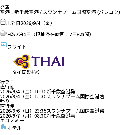
発着
空港
：
新千歳空港
/
スワンナプーム国際空港
(バンコク)
出発日
2026/9/4（金）
泊数
2
泊
4
日（現地滞在時間：
2日8時間
）
フライト
タイ国際航空
行き
：
直行便
2026/9/4（金）
10:30
新千歳空港
発
2026/9/4（金）
15:30
スワンナプーム国際空港
着
帰り
：
直行便
2026/9/6（日）
23:35
スワンナプーム国際空港
発
2026/9/7（月）
08:30
新千歳空港
着
エコノミー
ホテル