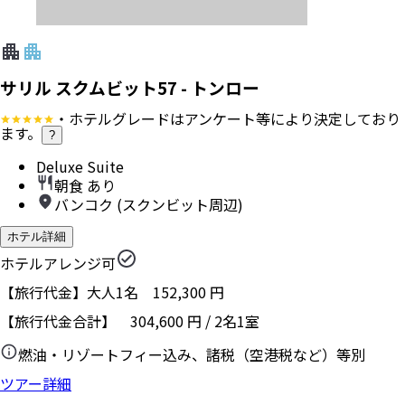
サリル スクムビット57 - トンロー
・ホテルグレードはアンケート等により決定しており
ます。
?
Deluxe Suite
朝食 あり
バンコク (スクンビット周辺)
ホテル詳細
ホテルアレンジ可
【旅行代金】大人1名
152,300
円
【旅行代金合計】
304,600
円
/
2
名
1
室
燃油・リゾートフィー込み、諸税（空港税など）等別
ツアー詳細