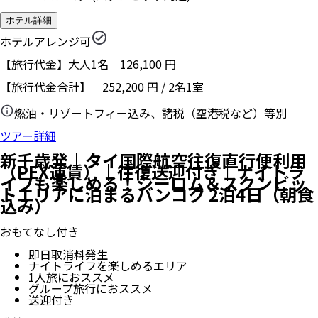
ホテル詳細
ホテルアレンジ可
【旅行代金】大人1名
126,100
円
【旅行代金合計】
252,200
円
/
2
名
1
室
燃油・リゾートフィー込み、諸税（空港税など）等別
ツアー詳細
新千歳発｜タイ国際航空往復直行便利用
（PEX運賃）｜往復送迎付き｜ナイトラ
イフも楽しめる！シーロム＆スクンビッ
トエリアに泊まるバンコク 2泊4日（朝食
込み）
おもてなし付き
即日取消料発生
ナイトライフを楽しめるエリア
1人旅におススメ
グループ旅行におススメ
送迎付き