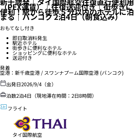
新千歳発｜タイ国際航空往復直行便利用
（PEX運賃）｜往復送迎付き｜街歩きに
便利！駅から徒歩５分以内のホテルに泊
まる｜バンコク 2泊4日（朝食込み）
おもてなし付き
即日取消料発生
駅近ホテル
街歩きに便利なホテル
ショッピングに便利なホテル
送迎付き
発着
空港
：
新千歳空港
/
スワンナプーム国際空港
(バンコク)
出発日
2026/9/4（金）
泊数
2
泊
4
日（現地滞在時間：
2日8時間
）
フライト
タイ国際航空