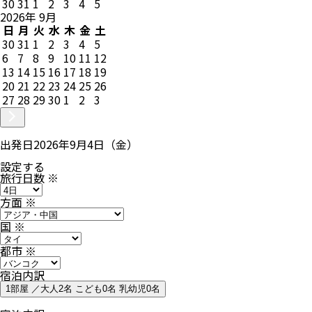
30
31
1
2
3
4
5
2026
年
9
月
日
月
火
水
木
金
土
30
31
1
2
3
4
5
6
7
8
9
10
11
12
13
14
15
16
17
18
19
20
21
22
23
24
25
26
27
28
29
30
1
2
3
出発日
2026年9月4日（金）
設定する
旅行日数
※
方面
※
国
※
都市
※
宿泊内訳
1部屋 ／大人2名 こども0名 乳幼児0名