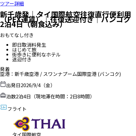
ツアー詳細
新千歳発｜タイ国際航空往復直行便利用
（PEX運賃）｜往復送迎付き｜バンコク
2泊4日（朝食込み）
おもてなし付き
即日取消料発生
はじめて旅
街歩きに便利なホテル
送迎付き
発着
空港
：
新千歳空港
/
スワンナプーム国際空港
(バンコク)
出発日
2026/9/4（金）
泊数
2
泊
4
日（現地滞在時間：
2日8時間
）
フライト
タイ国際航空