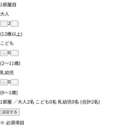
1
部屋目
大人
2
(12歳以上)
こども
0
(2〜11歳)
乳幼児
0
(0〜1歳)
1部屋 ／大人2名 こども0名 乳幼児0名 (合計2名)
設定する
※
必須項目