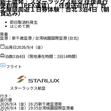
新千歳発｜スターラックス航空 往復直行
便利用（PEX運賃）｜往復送迎付き｜台
北無限周遊１日券体験｜台北 3泊4日（朝
食込み）
即日取消料発生
はじめて旅
発着
空港
：
新千歳空港
/
台湾桃園国際空港
(台北)
出発日
2026/9/4（金）
泊数
3
泊
4
日（現地滞在時間：
2日14時間
）
フライト
スターラックス航空
行き
：
直行便
2026/9/4（金）
16:25
新千歳空港
発
2026/9/4（金）
19:35
台湾桃園国際空港
着