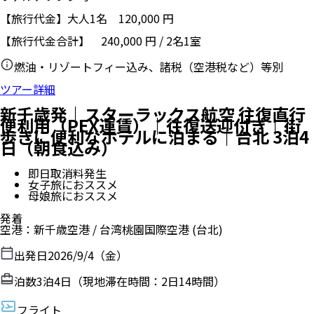
【旅行代金】大人1名
120,000
円
【旅行代金合計】
240,000
円
/
2
名
1
室
燃油・リゾートフィー込み、諸税（空港税など）等別
ツアー詳細
新千歳発｜スターラックス航空 往復直行
便利用（PEX運賃）｜往復送迎付き｜街
歩きに便利なホテルに泊まる｜台北 3泊4
日（朝食込み）
即日取消料発生
女子旅におススメ
母娘旅におススメ
発着
空港
：
新千歳空港
/
台湾桃園国際空港
(台北)
出発日
2026/9/4（金）
泊数
3
泊
4
日（現地滞在時間：
2日14時間
）
フライト