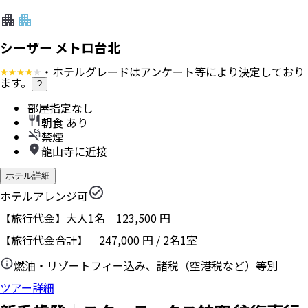
シーザー メトロ台北
・ホテルグレードはアンケート等により決定しており
ます。
?
部屋指定なし
朝食 あり
禁煙
龍山寺に近接
ホテル詳細
ホテルアレンジ可
【旅行代金】大人1名
123,500
円
【旅行代金合計】
247,000
円
/
2
名
1
室
燃油・リゾートフィー込み、諸税（空港税など）等別
ツアー詳細