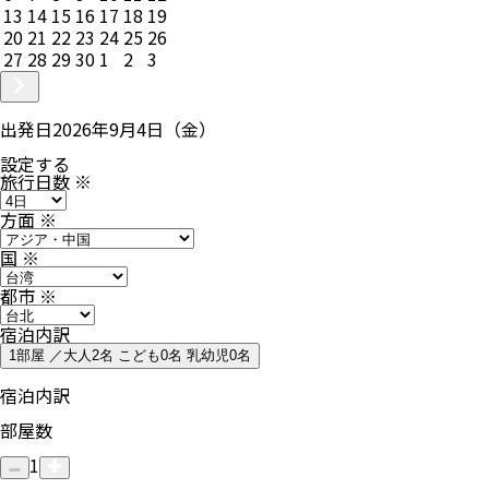
13
14
15
16
17
18
19
20
21
22
23
24
25
26
27
28
29
30
1
2
3
出発日
2026年9月4日（金）
設定する
旅行日数
※
方面
※
国
※
都市
※
宿泊内訳
1部屋 ／大人2名 こども0名 乳幼児0名
宿泊内訳
部屋数
1