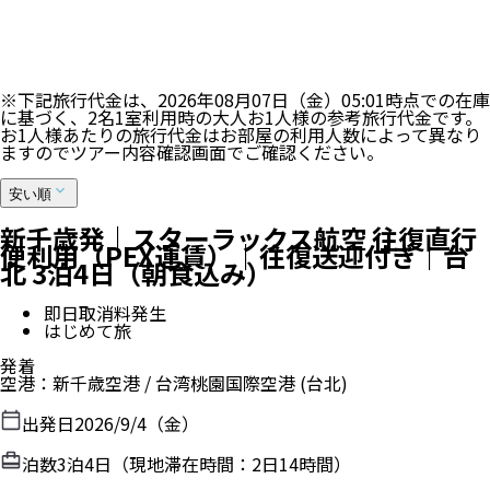
※最大100件まで表示します。ご希望のツアーが表示されない
場合は、検索条件を加えて再検索ください。
100
%
※下記旅行代金は、
2026年08月07日（金）05:01
時点での在庫
に基づく、
2
名
1
室利用時の大人お1人様の参考旅行代金です。
お1人様あたりの旅行代金はお部屋の利用人数によって異なり
ますのでツアー内容確認画面でご確認ください。
安い順
新千歳発｜スターラックス航空 往復直行
便利用（PEX運賃）｜往復送迎付き｜台
北 3泊4日（朝食込み）
即日取消料発生
はじめて旅
発着
空港
：
新千歳空港
/
台湾桃園国際空港
(台北)
出発日
2026/9/4（金）
泊数
3
泊
4
日（現地滞在時間：
2日14時間
）