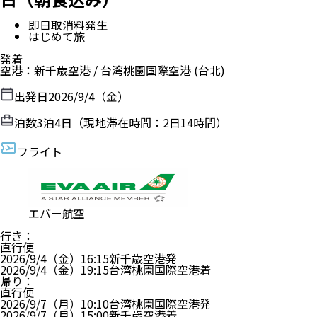
即日取消料発生
はじめて旅
発着
空港
：
新千歳空港
/
台湾桃園国際空港
(台北)
出発日
2026/9/4（金）
泊数
3
泊
4
日（現地滞在時間：
2日14時間
）
フライト
エバー航空
行き
：
直行便
2026/9/4（金）
16:15
新千歳空港
発
2026/9/4（金）
19:15
台湾桃園国際空港
着
帰り
：
直行便
2026/9/7（月）
10:10
台湾桃園国際空港
発
2026/9/7（月）
15:00
新千歳空港
着