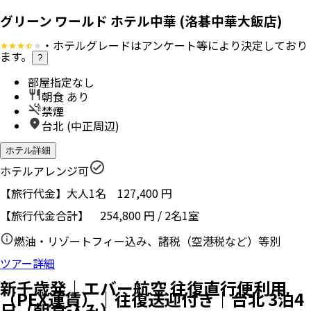
グリーン ワールド ホテル中華 (洛碁中華大飯店)
・ホテルグレードはアンケート等により決定しており
ます。
?
部屋指定なし
朝食 あり
禁煙
台北 (中正周辺)
ホテル詳細
ホテルアレンジ可
【旅行代金】大人1名
127,400
円
【旅行代金合計】
254,800
円
/
2
名
1
室
燃油・リゾートフィー込み、諸税（空港税など）等別
ツアー詳細
新千歳発｜エバー航空 往復直行便利用
（PEX運賃）｜往復送迎付き｜台北 3泊4
日（朝食込み）