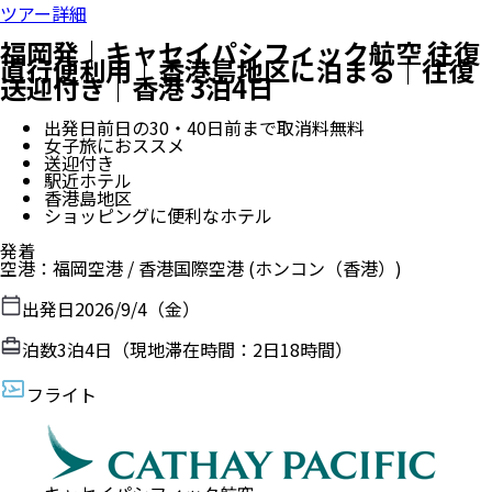
ツアー詳細
福岡発｜キャセイパシフィック航空 往復
直行便利用｜香港島地区に泊まる｜往復
送迎付き｜香港 3泊4日
出発日前日の30・40日前まで取消料無料
女子旅におススメ
送迎付き
駅近ホテル
香港島地区
ショッピングに便利なホテル
発着
空港
：
福岡空港
/
香港国際空港
(ホンコン（香港）)
出発日
2026/9/4（金）
泊数
3
泊
4
日（現地滞在時間：
2日18時間
）
フライト