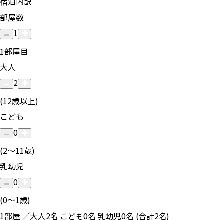
宿泊内訳
部屋数
1
1
部屋目
大人
2
(12歳以上)
こども
0
(2〜11歳)
乳幼児
0
(0〜1歳)
1部屋 ／大人2名 こども0名 乳幼児0名 (合計2名)