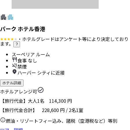
パーク ホテル香港
・ホテルグレードはアンケート等により決定しており
ます。
?
スーペリア ルーム
食事 なし
禁煙
ハーバー シティに近接
ホテル詳細
ホテルアレンジ可
【旅行代金】大人1名
114,300
円
【旅行代金合計】
228,600
円
/
2
名
1
室
燃油・リゾートフィー込み、諸税（空港税など）等別
ツアー詳細