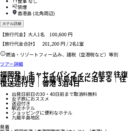
食事 なし
禁煙
香港島 (北角周辺)
ホテル詳細
【旅行代金】大人1名
100,600
円
【旅行代金合計】
201,200
円
/
2
名
1
室
燃油・リゾートフィー込み、諸税（空港税など）等別
ツアー詳細
福岡発｜キャセイパシフィック航空 往復
直行便利用｜九龍半島地区に泊まる｜往
復送迎付き｜香港 3泊4日
出発日前日の30・40日前まで取消料無料
女子旅におススメ
送迎付き
駅近ホテル
ショッピングに便利なホテル
九龍半島地区
発着