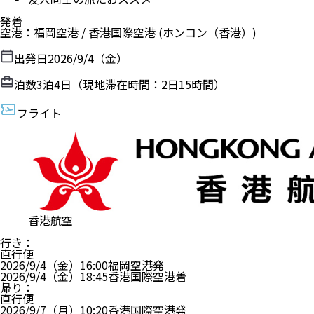
発着
空港
：
福岡空港
/
香港国際空港
(ホンコン（香港）)
出発日
2026/9/4（金）
泊数
3
泊
4
日（現地滞在時間：
2日15時間
）
フライト
香港航空
行き
：
直行便
2026/9/4（金）
16:00
福岡空港
発
2026/9/4（金）
18:45
香港国際空港
着
帰り
：
直行便
2026/9/7（月）
10:20
香港国際空港
発