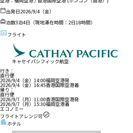
空港
：
福岡空港
/
香港国際空港
(ホンコン（香港）)
出発日
2026/9/4（金）
泊数
3
泊
4
日（現地滞在時間：
2日18時間
）
フライト
キャセイパシフィック航空
行き
：
直行便
2026/9/4（金）
14:00
福岡空港
発
2026/9/4（金）
16:45
香港国際空港
着
帰り
：
直行便
2026/9/7（月）
11:00
香港国際空港
発
2026/9/7（月）
15:30
福岡空港
着
エコノミー
フライトアレンジ可
ホテル