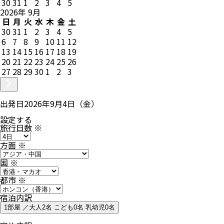
30
31
1
2
3
4
5
2026
年
9
月
日
月
火
水
木
金
土
30
31
1
2
3
4
5
6
7
8
9
10
11
12
13
14
15
16
17
18
19
20
21
22
23
24
25
26
27
28
29
30
1
2
3
出発日
2026年9月4日（金）
設定する
旅行日数
※
方面
※
国
※
都市
※
宿泊内訳
1部屋 ／大人2名 こども0名 乳幼児0名