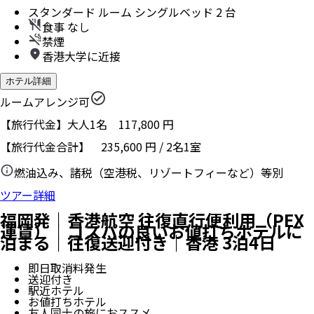
スタンダード ルーム シングルベッド 2 台
食事 なし
禁煙
香港大学に近接
ホテル詳細
ルームアレンジ可
【旅行代金】大人1名
117,800
円
【旅行代金合計】
235,600
円
/
2
名
1
室
燃油込み、諸税（空港税、リゾートフィーなど）等別
ツアー詳細
福岡発｜香港航空 往復直行便利用（PEX
運賃）｜コスパの良いお値打ちホテルに
泊まる｜往復送迎付き｜香港 3泊4日
即日取消料発生
送迎付き
駅近ホテル
お値打ちホテル
友人同士の旅におススメ