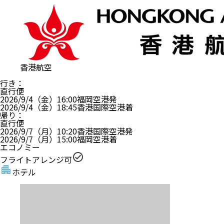
香港航空
行き
：
直行便
2026/9/4（金）
16:00
福岡空港
発
2026/9/4（金）
18:45
香港国際空港
着
帰り
：
直行便
2026/9/7（月）
10:20
香港国際空港
発
2026/9/7（月）
15:00
福岡空港
着
エコノミー
フライトアレンジ可
ホテル