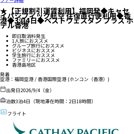
★【正規割引運賃利用】福岡発◆キャセ
イパシフィック航空 往復直行便利用◆香
港◆3泊4日◆ベストウェスタン プラス ホ
テル香港
即日取消料発生
1人旅におススメ
グループ旅行におススメ
ビジネスにおススメ
学生旅行におススメ
ファミリーにおススメ
香港島地区
発着
空港
：
福岡空港
/
香港国際空港
(ホンコン（香港）)
出発日
2026/9/4（金）
泊数
3
泊
4
日（現地滞在時間：
2日18時間
）
フライト