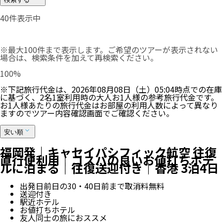
40
件表示中
※最大100件まで表示します。ご希望のツアーが表示されない
場合は、検索条件を加えて再検索ください。
100
%
※下記旅行代金は、
2026年08月08日（土）05:04
時点での在庫
に基づく、
2
名
1
室利用時の大人お1人様の参考旅行代金です。
お1人様あたりの旅行代金はお部屋の利用人数によって異なり
ますのでツアー内容確認画面でご確認ください。
安い順
福岡発｜キャセイパシフィック航空 往復
直行便利用｜コスパの良いお値打ちホテ
ルに泊まる｜往復送迎付き｜香港 3泊4日
出発日前日の30・40日前まで取消料無料
送迎付き
駅近ホテル
お値打ちホテル
友人同士の旅におススメ