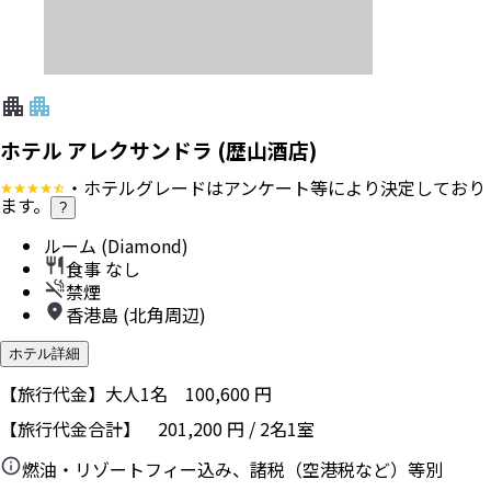
ホテル アレクサンドラ (歴山酒店)
・ホテルグレードはアンケート等により決定しており
ます。
?
ルーム (Diamond)
食事 なし
禁煙
香港島 (北角周辺)
ホテル詳細
【旅行代金】大人1名
100,600
円
【旅行代金合計】
201,200
円
/
2
名
1
室
燃油・リゾートフィー込み、諸税（空港税など）等別