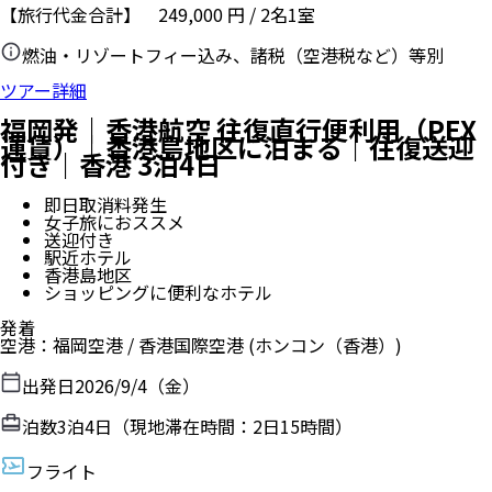
【旅行代金合計】
249,000
円
/
2
名
1
室
燃油・リゾートフィー込み、諸税（空港税など）等別
ツアー詳細
福岡発｜香港航空 往復直行便利用（PEX
運賃）｜香港島地区に泊まる｜往復送迎
付き｜香港 3泊4日
即日取消料発生
女子旅におススメ
送迎付き
駅近ホテル
香港島地区
ショッピングに便利なホテル
発着
空港
：
福岡空港
/
香港国際空港
(ホンコン（香港）)
出発日
2026/9/4（金）
泊数
3
泊
4
日（現地滞在時間：
2日15時間
）
フライト