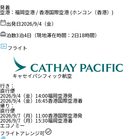
発着
空港
：
福岡空港
/
香港国際空港
(ホンコン（香港）)
出発日
2026/9/4（金）
泊数
3
泊
4
日（現地滞在時間：
2日18時間
）
フライト
キャセイパシフィック航空
行き
：
直行便
2026/9/4（金）
14:00
福岡空港
発
2026/9/4（金）
16:45
香港国際空港
着
帰り
：
直行便
2026/9/7（月）
11:00
香港国際空港
発
2026/9/7（月）
15:30
福岡空港
着
エコノミー
フライトアレンジ可