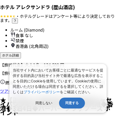
ホテル アレクサンドラ (歴山酒店)
・ホテルグレードはアンケート等により決定しており
ます。
?
ルーム (Diamond)
食事 なし
禁煙
香港島 (北角周辺)
ホテル詳細
【旅行代金】大人1名
124,500
円
当社サイト内においてお客様ごとに最適なサービスを提
【旅行代金合計】
249,000
円
/
2
名
1
室
供する目的及び当社サイト外で最適な広告を表示するこ
とを目的にCookieを使用しています。Cookieの使用に
燃油・リゾートフィー込み、諸税（空港税など）等別
同意いただける場合は同意するを選択してください。詳
ツアー詳細
しくは
プライバシーポリシー
をご確認ください。
★【正規割引運賃利用】福岡発◆キャセ
イパシフィック航空 往復直行便利用◆香
同意しない
同意する
港◆3泊4日◆ハーバー プラザ ノース ポ
イント