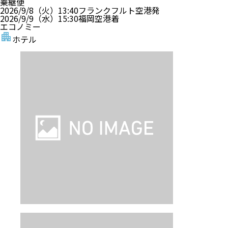
乗継便
2026/9/8（火）
13:40
フランクフルト空港
発
2026/9/9（水）
15:30
福岡空港
着
エコノミー
ホテル