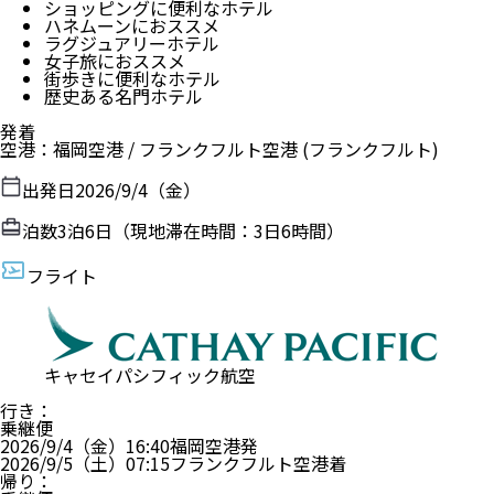
ショッピングに便利なホテル
ハネムーンにおススメ
ラグジュアリーホテル
女子旅におススメ
街歩きに便利なホテル
歴史ある名門ホテル
発着
空港
：
福岡空港
/
フランクフルト空港
(フランクフルト)
出発日
2026/9/4（金）
泊数
3
泊
6
日（現地滞在時間：
3日6時間
）
フライト
キャセイパシフィック航空
行き
：
乗継便
2026/9/4（金）
16:40
福岡空港
発
2026/9/5（土）
07:15
フランクフルト空港
着
帰り
：