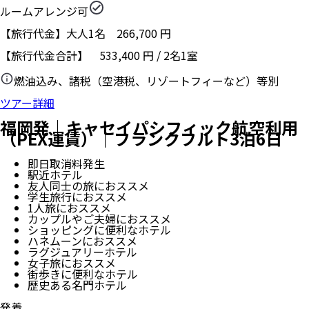
ルームアレンジ可
【旅行代金】大人1名
266,700
円
【旅行代金合計】
533,400
円
/
2
名
1
室
燃油込み、諸税（空港税、リゾートフィーなど）等別
ツアー詳細
福岡発｜キャセイパシフィック航空利用
（PEX運賃）｜フランクフルト3泊6日
即日取消料発生
駅近ホテル
友人同士の旅におススメ
学生旅行におススメ
1人旅におススメ
カップルやご夫婦におススメ
ショッピングに便利なホテル
ハネムーンにおススメ
ラグジュアリーホテル
女子旅におススメ
街歩きに便利なホテル
歴史ある名門ホテル
発着