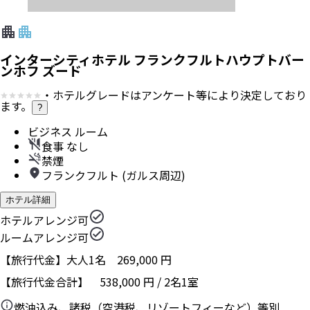
インターシティホテル フランクフルトハウプトバー
ンホフ ズード
・ホテルグレードはアンケート等により決定しており
ます。
?
ビジネス ルーム
食事 なし
禁煙
フランクフルト (ガルス周辺)
ホテル詳細
ホテルアレンジ可
ルームアレンジ可
【旅行代金】大人1名
269,000
円
【旅行代金合計】
538,000
円
/
2
名
1
室
燃油込み、諸税（空港税、リゾートフィーなど）等別