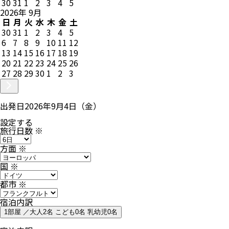
30
31
1
2
3
4
5
2026
年
9
月
日
月
火
水
木
金
土
30
31
1
2
3
4
5
6
7
8
9
10
11
12
13
14
15
16
17
18
19
20
21
22
23
24
25
26
27
28
29
30
1
2
3
出発日
2026年9月4日（金）
設定する
旅行日数
※
方面
※
国
※
都市
※
宿泊内訳
1部屋 ／大人2名 こども0名 乳幼児0名