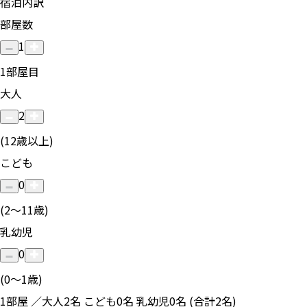
宿泊内訳
部屋数
1
1
部屋目
大人
2
(12歳以上)
こども
0
(2〜11歳)
乳幼児
0
(0〜1歳)
1部屋 ／大人2名 こども0名 乳幼児0名 (合計2名)