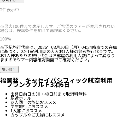
2
件表示中
※最大100件まで表示します。ご希望のツアーが表示されない
場合は、検索条件を加えて再検索ください。
100
%
※下記旅行代金は、
2026年08月10日（月）04:24
時点での在庫
に基づく、
2
名
1
室利用時の大人お1人様の参考旅行代金です。
お1人様あたりの旅行代金はお部屋の利用人数によって異なり
ますのでツアー内容確認画面でご確認ください。
安い順
福岡発｜キャセイパシフィック航空利用
｜フランクフルト3泊6日
出発日前日の30・40日前まで取消料無料
駅近ホテル
友人同士の旅におススメ
学生旅行におススメ
1人旅におススメ
カップルやご夫婦におススメ