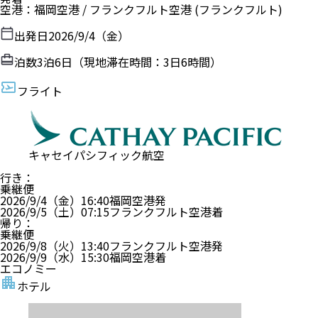
空港
：
福岡空港
/
フランクフルト空港
(フランクフルト)
出発日
2026/9/4（金）
泊数
3
泊
6
日（現地滞在時間：
3日6時間
）
フライト
キャセイパシフィック航空
行き
：
乗継便
2026/9/4（金）
16:40
福岡空港
発
2026/9/5（土）
07:15
フランクフルト空港
着
帰り
：
乗継便
2026/9/8（火）
13:40
フランクフルト空港
発
2026/9/9（水）
15:30
福岡空港
着
エコノミー
ホテル