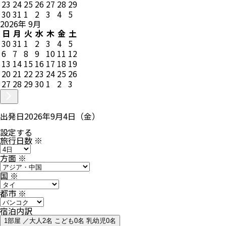
23
24
25
26
27
28
29
30
31
1
2
3
4
5
2026
年
9
月
日
月
火
水
木
金
土
30
31
1
2
3
4
5
6
7
8
9
10
11
12
13
14
15
16
17
18
19
20
21
22
23
24
25
26
27
28
29
30
1
2
3
出発日
2026年9月4日（金）
設定する
旅行日数
※
方面
※
国
※
都市
※
宿泊内訳
1部屋 ／大人2名 こども0名 乳幼児0名