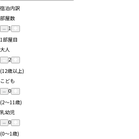
宿泊内訳
部屋数
1
1
部屋目
大人
2
(12歳以上)
こども
0
(2〜11歳)
乳幼児
0
(0〜1歳)