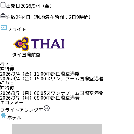
出発日
2026/9/4（金）
泊数
2
泊
4
日（現地滞在時間：
2日9時間
）
フライト
タイ国際航空
行き
：
直行便
2026/9/4（金）
11:00
中部国際空港
発
2026/9/4（金）
15:00
スワンナプーム国際空港
着
帰り
：
直行便
2026/9/7（月）
00:05
スワンナプーム国際空港
発
2026/9/7（月）
08:00
中部国際空港
着
エコノミー
フライトアレンジ可
ホテル