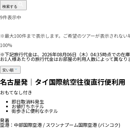
検索する
9
件表示中
※最大100件まで表示します。ご希望のツアーが表示されな
100
%
※下記旅行代金は、
2026年08月06日（木）04:35
時点での在庫
お1人様あたりの旅行代金はお部屋の利用人数によって異なり
安い順
名古屋発｜タイ国際航空往復直行便利用（
おもてなし付き
即日取消料発生
お値打ちホテル
街歩きに便利なホテル
発着
空港
：
中部国際空港
/
スワンナプーム国際空港
(バンコク)