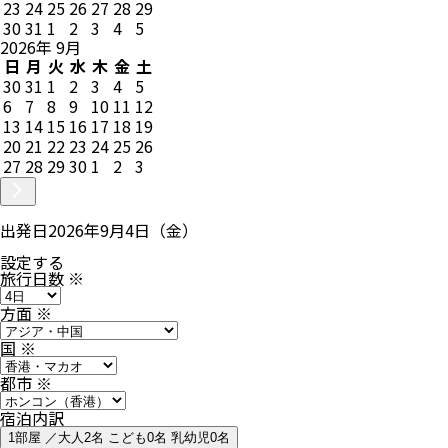
23
24
25
26
27
28
29
30
31
1
2
3
4
5
2026
年
9
月
日
月
火
水
木
金
土
30
31
1
2
3
4
5
6
7
8
9
10
11
12
13
14
15
16
17
18
19
20
21
22
23
24
25
26
27
28
29
30
1
2
3
出発日
2026年9月4日（金）
設定する
旅行日数
※
方面
※
国
※
都市
※
宿泊内訳
1部屋 ／大人2名 こども0名 乳幼児0名