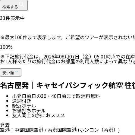
検索する
33
件表示中
※最大100件まで表示します。ご希望のツアーが表示されな
100
%
※下記旅行代金は、
2026年08月07日（金）05:01
時点での在庫
お1人様あたりの旅行代金はお部屋の利用人数によって異なり
安い順
名古屋発｜キャセイパシフィック航空 往
出発日前日の30・40日前まで取消料無料
送迎付き
駅近ホテル
お値打ちホテル
友人同士の旅におススメ
発着
空港
：
中部国際空港
/
香港国際空港
(ホンコン（香港）)