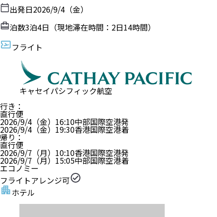
出発日
2026/9/4（金）
泊数
3
泊
4
日（現地滞在時間：
2日14時間
）
フライト
キャセイパシフィック航空
行き
：
直行便
2026/9/4（金）
16:10
中部国際空港
発
2026/9/4（金）
19:30
香港国際空港
着
帰り
：
直行便
2026/9/7（月）
10:10
香港国際空港
発
2026/9/7（月）
15:05
中部国際空港
着
エコノミー
フライトアレンジ可
ホテル