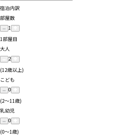
宿泊内訳
部屋数
1
1
部屋目
大人
2
(12歳以上)
こども
0
(2〜11歳)
乳幼児
0
(0〜1歳)