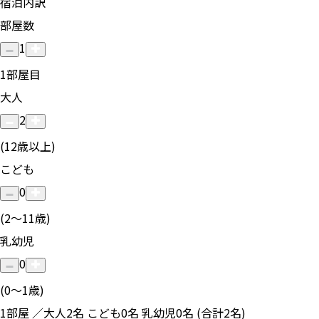
宿泊内訳
部屋数
1
1
部屋目
大人
2
(12歳以上)
こども
0
(2〜11歳)
乳幼児
0
(0〜1歳)
1部屋 ／大人2名 こども0名 乳幼児0名 (合計2名)