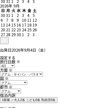
30
31
1
2
3
4
5
2026
年
9
月
日
月
火
水
木
金
土
30
31
1
2
3
4
5
6
7
8
9
10
11
12
13
14
15
16
17
18
19
20
21
22
23
24
25
26
27
28
29
30
1
2
3
出発日
2026年9月4日（金）
設定する
旅行日数
※
方面
※
国
※
都市
※
宿泊内訳
1部屋 ／大人2名 こども0名 乳幼児0名