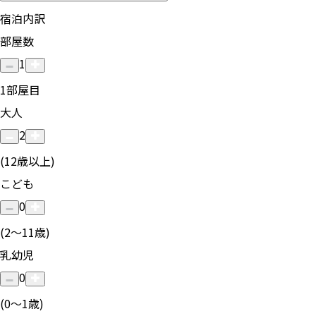
宿泊内訳
部屋数
1
1
部屋目
大人
2
(12歳以上)
こども
0
(2〜11歳)
乳幼児
0
(0〜1歳)