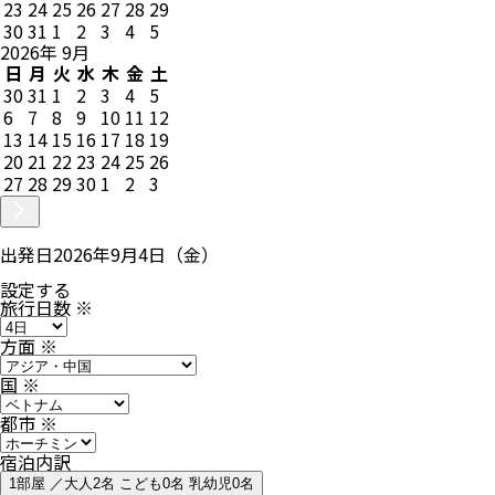
23
24
25
26
27
28
29
30
31
1
2
3
4
5
2026
年
9
月
日
月
火
水
木
金
土
30
31
1
2
3
4
5
6
7
8
9
10
11
12
13
14
15
16
17
18
19
20
21
22
23
24
25
26
27
28
29
30
1
2
3
出発日
2026年9月4日（金）
設定する
旅行日数
※
方面
※
国
※
都市
※
宿泊内訳
1部屋 ／大人2名 こども0名 乳幼児0名