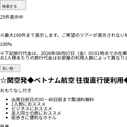
検索する
25
件表示中
※最大100件まで表示します。ご希望のツアーが表示されな
100
%
※下記旅行代金は、
2026年08月07日（金）05:01
時点での在庫
お1人様あたりの旅行代金はお部屋の利用人数によって異なり
安い順
☆関空発◆ベトナム航空 往復直行便利用◆
おもてなし付き
出発日前日の30・40日前まで取消料無料
1人旅におススメ
ビジネスにおススメ
友人同士の旅におススメ
街歩きに便利なホテル
発着