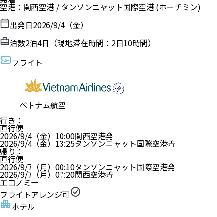
空港
：
関西空港
/
タンソンニャット国際空港
(ホーチミン)
出発日
2026/9/4（金）
泊数
2
泊
4
日（現地滞在時間：
2日10時間
）
フライト
ベトナム航空
行き
：
直行便
2026/9/4（金）
10:00
関西空港
発
2026/9/4（金）
13:25
タンソンニャット国際空港
着
帰り
：
直行便
2026/9/7（月）
00:10
タンソンニャット国際空港
発
2026/9/7（月）
07:20
関西空港
着
エコノミー
フライトアレンジ可
ホテル