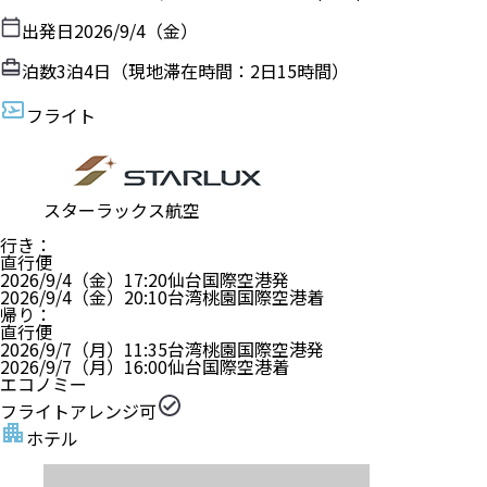
出発日
2026/9/4（金）
泊数
3
泊
4
日（現地滞在時間：
2日15時間
）
フライト
スターラックス航空
行き
：
直行便
2026/9/4（金）
17:20
仙台国際空港
発
2026/9/4（金）
20:10
台湾桃園国際空港
着
帰り
：
直行便
2026/9/7（月）
11:35
台湾桃園国際空港
発
2026/9/7（月）
16:00
仙台国際空港
着
エコノミー
フライトアレンジ可
ホテル