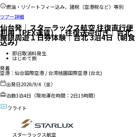
燃油・リゾートフィー込み、諸税（空港税など）等別
ツアー詳細
仙台発｜スターラックス航空 往復直行便
利用（PEX運賃）｜往復送迎付き｜台北
無限周遊１日券体験｜台北 3泊4日（朝食
込み）
即日取消料発生
はじめて旅
発着
空港
：
仙台国際空港
/
台湾桃園国際空港
(台北)
出発日
2026/9/4（金）
泊数
3
泊
4
日（現地滞在時間：
2日15時間
）
フライト
スターラックス航空