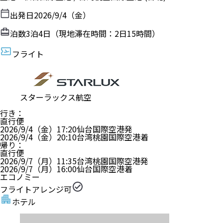
出発日
2026/9/4（金）
泊数
3
泊
4
日（現地滞在時間：
2日15時間
）
フライト
スターラックス航空
行き
：
直行便
2026/9/4（金）
17:20
仙台国際空港
発
2026/9/4（金）
20:10
台湾桃園国際空港
着
帰り
：
直行便
2026/9/7（月）
11:35
台湾桃園国際空港
発
2026/9/7（月）
16:00
仙台国際空港
着
エコノミー
フライトアレンジ可
ホテル