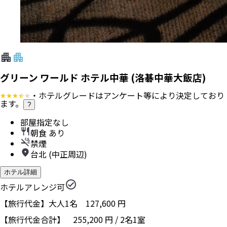
グリーン ワールド ホテル中華 (洛碁中華大飯店)
・ホテルグレードはアンケート等により決定しており
ます。
?
部屋指定なし
朝食 あり
禁煙
台北 (中正周辺)
ホテル詳細
ホテルアレンジ可
【旅行代金】大人1名
127,600
円
【旅行代金合計】
255,200
円
/
2
名
1
室