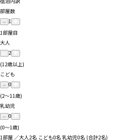
宿泊内訳
部屋数
1
1
部屋目
大人
2
(12歳以上)
こども
0
(2〜11歳)
乳幼児
0
(0〜1歳)
1部屋 ／大人2名 こども0名 乳幼児0名 (合計2名)