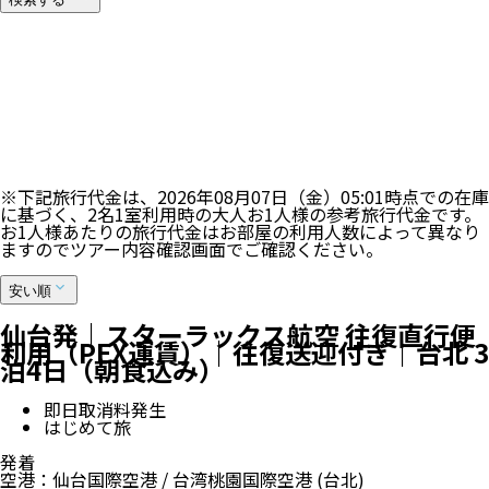
12
件表示中
※最大100件まで表示します。ご希望のツアーが表示されない
場合は、検索条件を加えて再検索ください。
100
%
※下記旅行代金は、
2026年08月07日（金）05:01
時点での在庫
に基づく、
2
名
1
室利用時の大人お1人様の参考旅行代金です。
お1人様あたりの旅行代金はお部屋の利用人数によって異なり
ますのでツアー内容確認画面でご確認ください。
安い順
仙台発｜スターラックス航空 往復直行便
利用（PEX運賃）｜往復送迎付き｜台北 3
泊4日（朝食込み）
即日取消料発生
はじめて旅
発着
空港
：
仙台国際空港
/
台湾桃園国際空港
(台北)