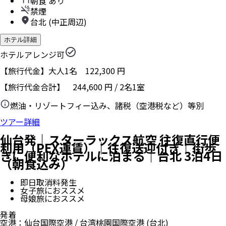
朝食 あり
禁煙
台北 (中正周辺)
ホテル詳細
ホテルアレンジ可
【旅行代金】大人1名
122,300
円
【旅行代金合計】
244,600
円
/
2
名
1
室
燃油・リゾートフィー込み、諸税（空港税など）等別
ツアー詳細
仙台発｜スターラックス航空 往復直行便
利用（PEX運賃）｜往復送迎付き｜街歩
きに便利なホテルに泊まる｜台北 3泊4日
（朝食込み）
即日取消料発生
女子旅におススメ
母娘旅におススメ
発着
空港
：
仙台国際空港
/
台湾桃園国際空港
(台北)