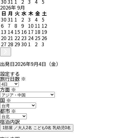
30
31
1
2
3
4
5
2026
年
9
月
日
月
火
水
木
金
土
30
31
1
2
3
4
5
6
7
8
9
10
11
12
13
14
15
16
17
18
19
20
21
22
23
24
25
26
27
28
29
30
1
2
3
出発日
2026年9月4日（金）
設定する
旅行日数
※
方面
※
国
※
都市
※
宿泊内訳
1部屋 ／大人2名 こども0名 乳幼児0名