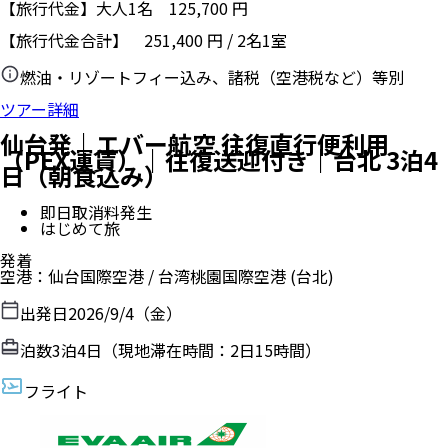
【旅行代金】大人1名
125,700
円
【旅行代金合計】
251,400
円
/
2
名
1
室
燃油・リゾートフィー込み、諸税（空港税など）等別
ツアー詳細
仙台発｜エバー航空 往復直行便利用
（PEX運賃）｜往復送迎付き｜台北 3泊4
日（朝食込み）
即日取消料発生
はじめて旅
発着
空港
：
仙台国際空港
/
台湾桃園国際空港
(台北)
出発日
2026/9/4（金）
泊数
3
泊
4
日（現地滞在時間：
2日15時間
）
フライト