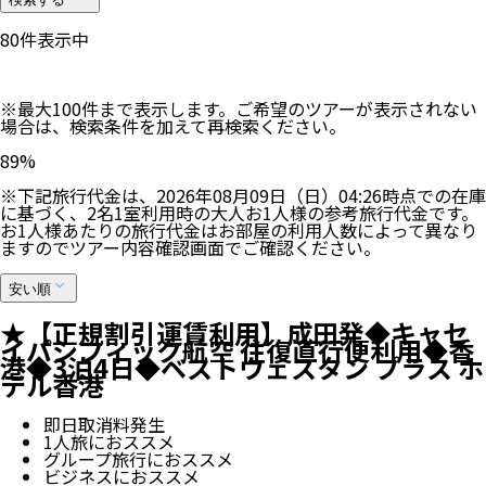
83
件表示中
※最大100件まで表示します。ご希望のツアーが表示されない
場合は、検索条件を加えて再検索ください。
89
%
※下記旅行代金は、
2026年08月09日（日）04:26
時点での在庫
に基づく、
2
名
1
室利用時の大人お1人様の参考旅行代金です。
お1人様あたりの旅行代金はお部屋の利用人数によって異なり
ますのでツアー内容確認画面でご確認ください。
安い順
★【正規割引運賃利用】成田発◆キャセ
イパシフィック航空 往復直行便利用◆香
港◆3泊4日◆ベストウェスタン プラス ホ
テル香港
即日取消料発生
1人旅におススメ
グループ旅行におススメ
ビジネスにおススメ