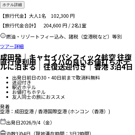
ホテル詳細
【旅行代金】大人1名
102,300
円
【旅行代金合計】
204,600
円
/
2
名
1
室
燃油・リゾートフィー込み、諸税（空港税など）等別
ツアー詳細
成田発｜キャセイパシフィック航空 往復
直行便利用｜コスパの良いお値打ちホテ
ルに泊まる｜往復送迎付き｜香港 3泊4日
出発日前日の30・40日前まで取消料無料
送迎付き
駅近ホテル
お値打ちホテル
友人同士の旅におススメ
発着
空港
：
成田空港
/
香港国際空港
(ホンコン（香港）)
出発日
2026/9/4（金）
泊数
3
泊
4
日（現地滞在時間：
3日2時間
）