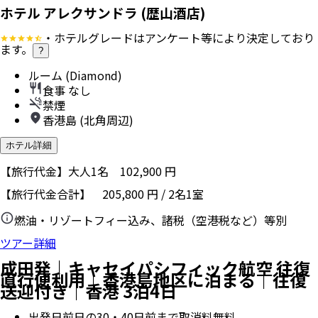
ホテル アレクサンドラ (歴山酒店)
・ホテルグレードはアンケート等により決定しており
ます。
?
ルーム (Diamond)
食事 なし
禁煙
香港島 (北角周辺)
ホテル詳細
【旅行代金】大人1名
102,900
円
【旅行代金合計】
205,800
円
/
2
名
1
室
燃油・リゾートフィー込み、諸税（空港税など）等別
ツアー詳細
成田発｜キャセイパシフィック航空 往復
直行便利用｜香港島地区に泊まる｜往復
送迎付き｜香港 3泊4日
出発日前日の30・40日前まで取消料無料