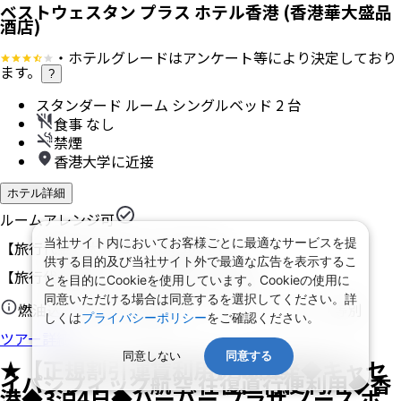
ベストウェスタン プラス ホテル香港 (香港華大盛品
酒店)
・ホテルグレードはアンケート等により決定しており
ます。
?
スタンダード ルーム シングルベッド 2 台
食事 なし
禁煙
香港大学に近接
ホテル詳細
ルームアレンジ可
当社サイト内においてお客様ごとに最適なサービスを提
【旅行代金】大人1名
104,300
円
供する目的及び当社サイト外で最適な広告を表示するこ
【旅行代金合計】
208,600
円
/
2
名
1
室
とを目的にCookieを使用しています。Cookieの使用に
同意いただける場合は同意するを選択してください。詳
燃油込み、諸税（空港税、リゾートフィーなど）等別
しくは
プライバシーポリシー
をご確認ください。
ツアー詳細
同意しない
同意する
★【正規割引運賃利用】成田発◆キャセ
イパシフィック航空 往復直行便利用◆香
港◆3泊4日◆ハーバー プラザ ノース ポ