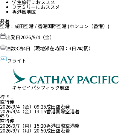
学生旅行におススメ
ファミリーにおススメ
香港島地区
発着
空港
：
成田空港
/
香港国際空港
(ホンコン（香港）)
出発日
2026/9/4（金）
泊数
3
泊
4
日（現地滞在時間：
3日2時間
）
フライト
キャセイパシフィック航空
行き
：
直行便
2026/9/4（金）
09:25
成田空港
発
2026/9/4（金）
13:15
香港国際空港
着
帰り
：
直行便
2026/9/7（月）
15:20
香港国際空港
発
2026/9/7（月）
20:50
成田空港
着