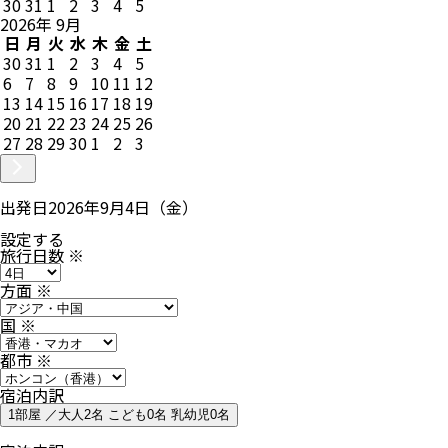
30
31
1
2
3
4
5
2026
年
9
月
日
月
火
水
木
金
土
30
31
1
2
3
4
5
6
7
8
9
10
11
12
13
14
15
16
17
18
19
20
21
22
23
24
25
26
27
28
29
30
1
2
3
出発日
2026年9月4日（金）
設定する
旅行日数
※
方面
※
国
※
都市
※
宿泊内訳
1部屋 ／大人2名 こども0名 乳幼児0名