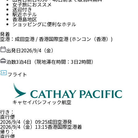
女子旅におススメ
送迎付き
駅近ホテル
香港島地区
ショッピングに便利なホテル
発着
空港
：
成田空港
/
香港国際空港
(ホンコン（香港）)
出発日
2026/9/4（金）
泊数
3
泊
4
日（現地滞在時間：
3日2時間
）
フライト
キャセイパシフィック航空
行き
：
直行便
2026/9/4（金）
09:25
成田空港
発
2026/9/4（金）
13:15
香港国際空港
着
帰り
：
直行便