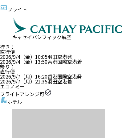
フライト
キャセイパシフィック航空
行き
：
直行便
2026/9/4（金）
10:05
羽田空港
発
2026/9/4（金）
13:50
香港国際空港
着
帰り
：
直行便
2026/9/7（月）
16:20
香港国際空港
発
2026/9/7（月）
21:35
羽田空港
着
エコノミー
フライトアレンジ可
ホテル