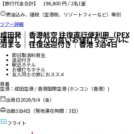
【旅行代金合計】
196,800
円
/
2
名
1
室
燃油込み、諸税（空港税、リゾートフィーなど）等別
ツアー詳細
成田発｜香港航空 往復直行便利用（PEX
運賃）｜コスパの良いお値打ちホテルに
泊まる｜往復送迎付き｜香港 3泊4日
即日取消料発生
送迎付き
駅近ホテル
お値打ちホテル
友人同士の旅におススメ
発着
空港
：
成田空港
/
香港国際空港
(ホンコン（香港）)
出発日
2026/9/4（金）
泊数
3
泊
4
日（現地滞在時間：
3日
）
フライト