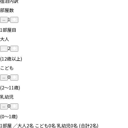
宿泊内訳
部屋数
1
1
部屋目
大人
2
(12歳以上)
こども
0
(2〜11歳)
乳幼児
0
(0〜1歳)
1部屋 ／大人2名 こども0名 乳幼児0名 (合計2名)