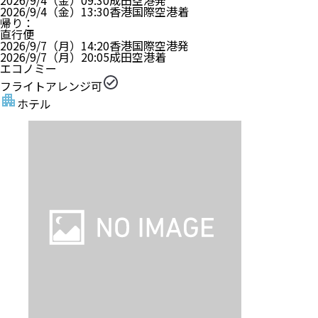
2026/9/4（金）
09:30
成田空港
発
2026/9/4（金）
13:30
香港国際空港
着
帰り
：
直行便
2026/9/7（月）
14:20
香港国際空港
発
2026/9/7（月）
20:05
成田空港
着
エコノミー
フライトアレンジ可
ホテル