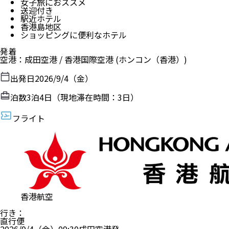
女子旅におススメ
送迎付き
駅近ホテル
香港島地区
ショッピングに便利なホテル
発着
空港
：
成田空港
/
香港国際空港
(ホンコン（香港）)
出発日
2026/9/4（金）
泊数
3
泊
4
日（現地滞在時間：
3日
）
フライト
香港航空
行き
：
直行便