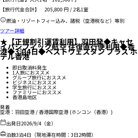
【旅行代金合計】
205,800
円
/
2
名
1
室
燃油・リゾートフィー込み、諸税（空港税など）等別
ツアー詳細
★【正規割引運賃利用】羽田発◆キャセ
イパシフィック航空 往復直行便利用◆香
港◆3泊4日◆ベストウェスタン プラス ホ
テル香港
即日取消料発生
1人旅におススメ
グループ旅行におススメ
ビジネスにおススメ
学生旅行におススメ
ファミリーにおススメ
香港島地区
発着
空港
：
羽田空港
/
香港国際空港
(ホンコン（香港）)
出発日
2026/9/4（金）
泊数
3
泊
4
日（現地滞在時間：
3日2時間
）