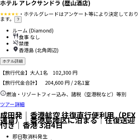
ホテル アレクサンドラ (歴山酒店)
・ホテルグレードはアンケート等により決定しており
ます。
?
ルーム (Diamond)
食事 なし
禁煙
香港島 (北角周辺)
ホテル詳細
【旅行代金】大人1名
102,300
円
【旅行代金合計】
204,600
円
/
2
名
1
室
燃油・リゾートフィー込み、諸税（空港税など）等別
ツアー詳細
成田発｜香港航空 往復直行便利用（PEX
運賃）｜香港島地区に泊まる｜往復送迎
付き｜香港 3泊4日
即日取消料発生