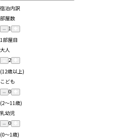
宿泊内訳
部屋数
1
1
部屋目
大人
2
(12歳以上)
こども
0
(2〜11歳)
乳幼児
0
(0〜1歳)