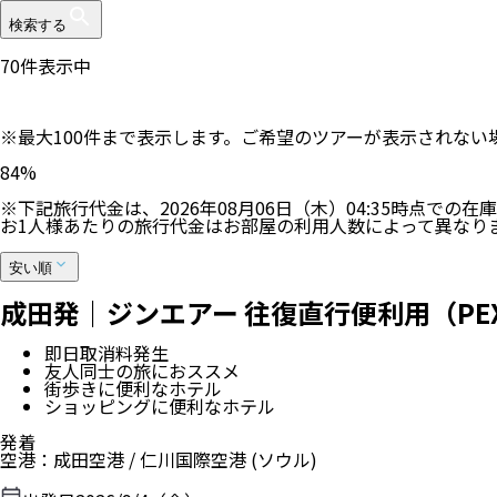
検索する
71
件表示中
※最大100件まで表示します。ご希望のツアーが表示されな
84
%
※下記旅行代金は、
2026年08月06日（木）04:35
時点での在庫
お1人様あたりの旅行代金はお部屋の利用人数によって異なり
安い順
成田発｜ジンエアー 往復直行便利用（PE
即日取消料発生
友人同士の旅におススメ
街歩きに便利なホテル
ショッピングに便利なホテル
発着
空港
：
成田空港
/
仁川国際空港
(ソウル)