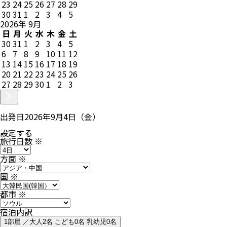
23
24
25
26
27
28
29
30
31
1
2
3
4
5
2026
年
9
月
日
月
火
水
木
金
土
30
31
1
2
3
4
5
6
7
8
9
10
11
12
13
14
15
16
17
18
19
20
21
22
23
24
25
26
27
28
29
30
1
2
3
出発日
2026年9月4日（金）
設定する
旅行日数
※
方面
※
国
※
都市
※
宿泊内訳
1部屋 ／大人2名 こども0名 乳幼児0名