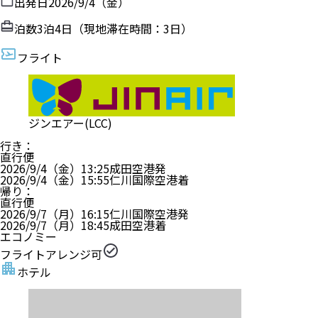
出発日
2026/9/4（金）
泊数
3
泊
4
日（現地滞在時間：
3日
）
フライト
ジンエアー(LCC)
行き
：
直行便
2026/9/4（金）
13:25
成田空港
発
2026/9/4（金）
15:55
仁川国際空港
着
帰り
：
直行便
2026/9/7（月）
16:15
仁川国際空港
発
2026/9/7（月）
18:45
成田空港
着
エコノミー
フライトアレンジ可
ホテル