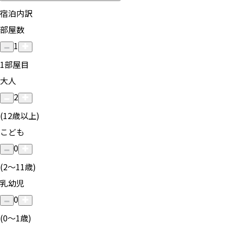
宿泊内訳
部屋数
1
1
部屋目
大人
2
(12歳以上)
こども
0
(2〜11歳)
乳幼児
0
(0〜1歳)