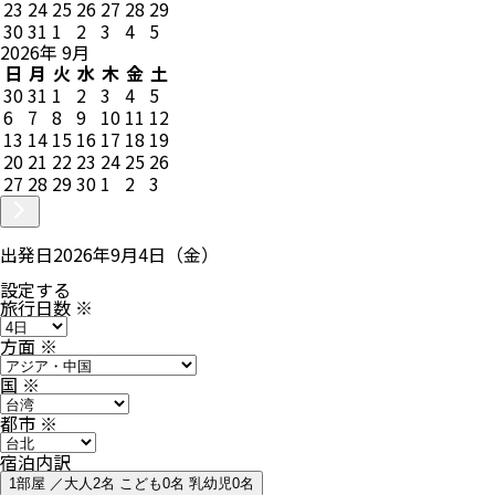
23
24
25
26
27
28
29
30
31
1
2
3
4
5
2026
年
9
月
日
月
火
水
木
金
土
30
31
1
2
3
4
5
6
7
8
9
10
11
12
13
14
15
16
17
18
19
20
21
22
23
24
25
26
27
28
29
30
1
2
3
出発日
2026年9月4日（金）
設定する
旅行日数
※
方面
※
国
※
都市
※
宿泊内訳
1部屋 ／大人2名 こども0名 乳幼児0名