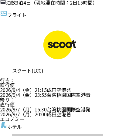
泊数
3
泊
4
日（現地滞在時間：
2日15時間
）
フライト
スクート(LCC)
行き
：
直行便
2026/9/4（金）
21:15
成田空港
発
2026/9/4（金）
23:55
台湾桃園国際空港
着
帰り
：
直行便
2026/9/7（月）
15:30
台湾桃園国際空港
発
2026/9/7（月）
20:00
成田空港
着
エコノミー
ホテル