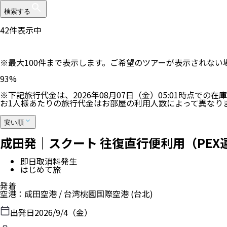
検索する
42
件表示中
※最大100件まで表示します。ご希望のツアーが表示されな
100
%
※下記旅行代金は、
2026年08月07日（金）05:01
時点での在庫
お1人様あたりの旅行代金はお部屋の利用人数によって異なり
安い順
成田発｜スクート 往復直行便利用（PEX
即日取消料発生
はじめて旅
発着
空港
：
成田空港
/
台湾桃園国際空港
(台北)
出発日
2026/9/4（金）