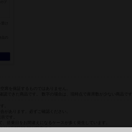
行のプ
を受け
。
時点の
。
の空席を保証するものではありません。
が確認できた商品です。 数字の場合は、現時点で座席数が少ない商品で
です。
場合があります。必ずご確認ください。
表示です。
て、搭乗日をお間違えになるケースが多く発生しています。
きは4月7日22:30が目安です。