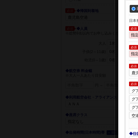
◆帰国到着地
必須
日本
◆人員
必須
必須
※総勢9名以内でお申し込みください
大人
必須
子供(2～11歳)
幼児(0～1歳)
必須
◆航空券 料金幅
※大人一人あたり目安額
必須
円 ～
円
◆利用航空会社・アライアンス
◆座席クラス
◆出発時間(日本時間)帯
＋ 開く
◆往