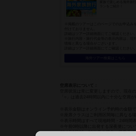
家族で楽しめる海外旅
ランをご紹介！
※掲載のツアーはこのページでのお申込み
付けておりません。
詳細はツアー詳細画面にてご確認ください
※旅行内容・旅行代金等の表示内容は、現
情報と異なる場合がございます。
詳細はツアー詳細画面にてご確認ください
海外ツアー検索はこちら
空席表示について：
空席状況は常に変更しますので、現在
「○」は過去24時間以内に十分な空席
※表示金額はオンライン予約時の金額
※座席クラスはご利用区間毎に異なる
※表示時間はすべて現地時間・24時間
※午前0時以降に出発する深夜便につい
例)4月8日00：30出発の場合、搭乗手続