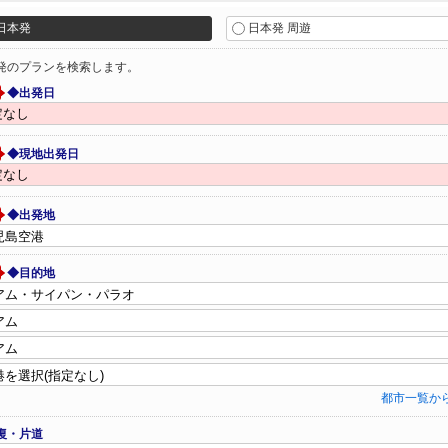
日本発
日本発 周遊
発のプランを検索します。
◆出発日
◆現地出発日
◆出発地
◆目的地
都市一覧か
復・片道