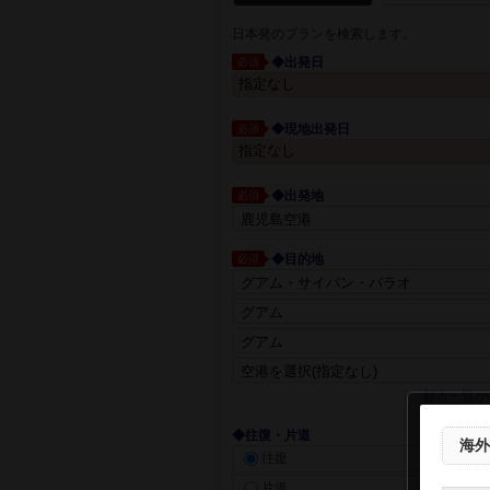
日本発のプランを検索します。
◆出発日
必須
◆現地出発日
必須
◆出発地
必須
◆目的地
必須
都市一覧か
◆往復・片道
海外
往復
片道