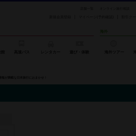
店舗一覧
オンライン旅行相談
新規会員登録
マイページ(予約確認)
割引クー
海外
旅館
高速バス
レンタカー
遊び・体験
海外ツアー
の情報が満載な日本旅行におまかせ！