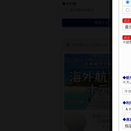
◆その他
直行便のみ表示
必須
検索する
必須
※総
◆航
※大
◆利
◆座