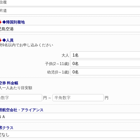
往復
片道
◆帰国到着地
◆人員
勢9名以内でお申し込みください
大人
子供(2～11歳)
幼児(0～1歳)
空券 料金幅
人一人あたり目安額
円 ～
円
用航空会社・アライアンス
席クラス