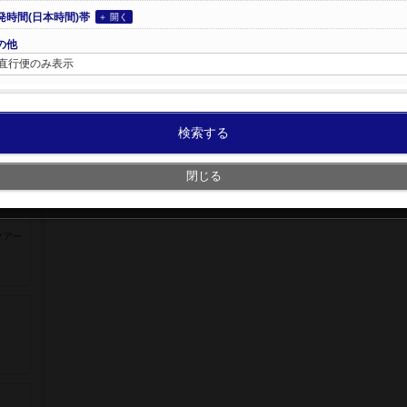
発時間(日本時間)帯
＋ 開く
の他
直行便のみ表示
検索する
閉じる
ツアー