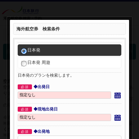
海外航空券 検索・予約
海外航空券 検索条件
＋
検索条件を開く：
日本発
0
日本発 海外航空券 検索結果
件
日本発 周遊
日本発のプランを検索します。
空席表示について：
◆出発日
空席状況は常に変更しますので、現在の空席を保証するものではあ
必須
りません。
「○」は過去24時間以内に十分な空席が確認できた商品です。 数字
の場合は、現時点で座席数が少ない商品です。
◆現地出発日
必須
※表示金額はオンライン予約時の金額です。
※座席クラスはご利用区間毎に異なる場合があります。必ずご確認
ください。
◆出発地
必須
※表示時間はすべて現地時間・24時間表示です。