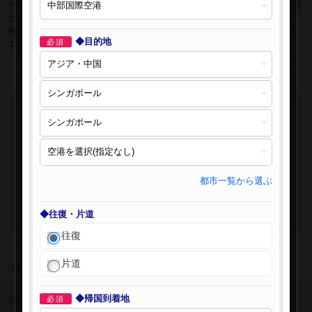
※午前0時以降に出発する深夜便について、搭乗日をお間違えになる
ケースが多く発生しています。
例)4月8日00：30出発の場合、搭乗手続きは4月7日22:30が目安で
◆目的地
必須
す。
都市一覧から選ぶ
◆往復・片道
往復
片道
日本旅行 トップ
>
海外航空券
>
海外航空券検索
◆帰国到着地
会社情報
必須
プライバシーポリシー