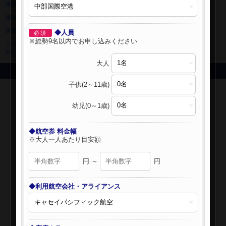
旅行業登録票・約款
規約集
旅行条件書
ニュースリリース
採用情報
サイトマップ
◆人員
必須
※総勢9名以内でお申し込みください
システムメンテナンスの
お知らせ
大人
Copyright © NIPPON TRAVEL AGENCY Co.,LTD. All rights reserved.
子供(2～11歳)
幼児(0～1歳)
◆航空券 料金幅
※大人一人あたり目安額
円 ～
円
◆利用航空会社・アライアンス