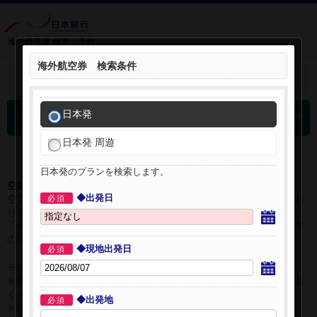
海外航空券 検索・予約
海外航空券 検索条件
＋
検索条件を開く：
日本発
0
日本発 海外航空券 検索結果
件
日本発 周遊
日本発のプランを検索します。
空席表示について：
◆出発日
空席状況は常に変更しますので、現在の空席を保証するものではあ
必須
りません。
「○」は過去24時間以内に十分な空席が確認できた商品です。 数字
の場合は、現時点で座席数が少ない商品です。
◆現地出発日
必須
※表示金額はオンライン予約時の金額です。
※座席クラスはご利用区間毎に異なる場合があります。必ずご確認
ください。
◆出発地
必須
※表示時間はすべて現地時間・24時間表示です。