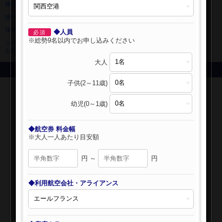
旅行業登録票・約款
規約集
旅行条件書
ニュースリリース
採用情報
サイトマップ
◆人員
必須
※総勢9名以内でお申し込みください
システムメンテナンスの
お知らせ
大人
Copyright © NIPPON TRAVEL AGENCY Co.,LTD. All rights reserved.
子供(2～11歳)
幼児(0～1歳)
◆航空券 料金幅
※大人一人あたり目安額
円 ～
円
◆利用航空会社・アライアンス