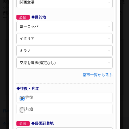
※午前0時以降に出発する深夜便について、搭乗日をお間違えになる
ケースが多く発生しています。
例)4月8日00：30出発の場合、搭乗手続きは4月7日22:30が目安で
◆目的地
必須
す。
都市一覧から選ぶ
◆往復・片道
往復
片道
日本旅行 トップ
>
海外航空券
>
海外航空券検索
◆帰国到着地
会社情報
必須
プライバシーポリシー