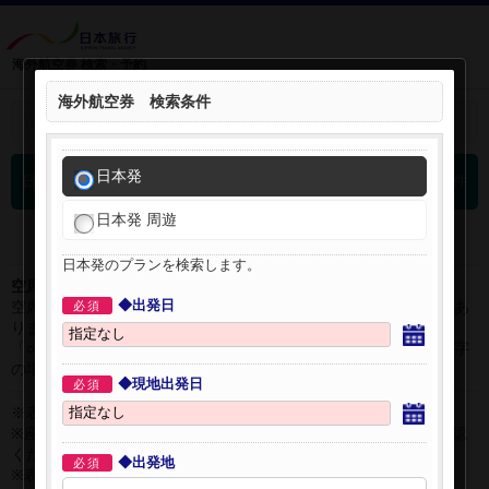
海外航空券 検索・予約
海外航空券 検索条件
＋
検索条件を開く：
日本発
0
日本発 海外航空券 検索結果
件
日本発 周遊
日本発のプランを検索します。
空席表示について：
◆出発日
空席状況は常に変更しますので、現在の空席を保証するものではあ
必須
りません。
「○」は過去24時間以内に十分な空席が確認できた商品です。 数字
の場合は、現時点で座席数が少ない商品です。
◆現地出発日
必須
※表示金額はオンライン予約時の金額です。
※座席クラスはご利用区間毎に異なる場合があります。必ずご確認
ください。
◆出発地
必須
※表示時間はすべて現地時間・24時間表示です。