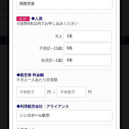
旅行業登録票・約款
規約集
旅行条件書
ニュースリリース
採用情報
サイトマップ
◆人員
必須
※総勢9名以内でお申し込みください
システムメンテナンスの
お知らせ
大人
Copyright © NIPPON TRAVEL AGENCY Co.,LTD. All rights reserved.
子供(2～11歳)
幼児(0～1歳)
◆航空券 料金幅
※大人一人あたり目安額
円 ～
円
◆利用航空会社・アライアンス