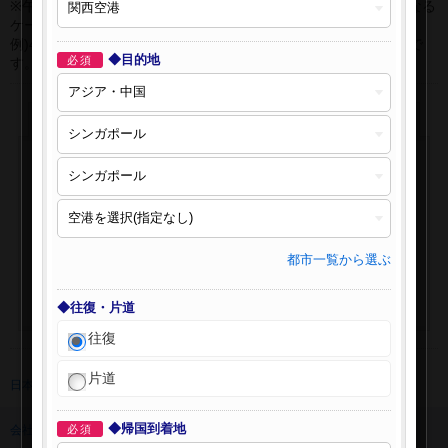
※午前0時以降に出発する深夜便について、搭乗日をお間違えになる
ケースが多く発生しています。
例)4月8日00：30出発の場合、搭乗手続きは4月7日22:30が目安で
◆目的地
必須
す。
都市一覧から選ぶ
◆往復・片道
往復
片道
日本旅行 トップ
>
海外航空券
>
海外航空券検索
◆帰国到着地
会社情報
必須
プライバシーポリシー