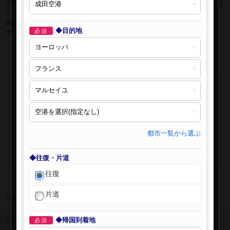
※午前0時以降に出発する深夜便について、搭乗日をお間違えになる
ケースが多く発生しています。
例)4月8日00：30出発の場合、搭乗手続きは4月7日22:30が目安で
◆目的地
必須
す。
都市一覧から選ぶ
◆往復・片道
往復
片道
日本旅行 トップ
>
海外航空券
>
海外航空券検索
◆帰国到着地
会社情報
必須
プライバシーポリシー