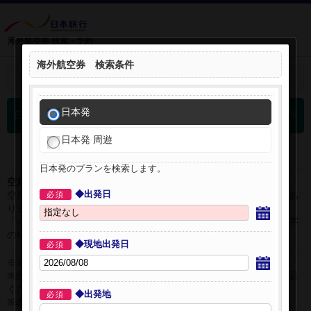
海外航空券 検索・予約
海外航空券 検索条件
＋
検索条件を開く：
日本発
0
日本発 海外航空券 検索結果
件
日本発 周遊
日本発のプランを検索します。
空席表示について：
◆出発日
空席状況は常に変更しますので、現在の空席を保証するものではあ
必須
りません。
「○」は過去24時間以内に十分な空席が確認できた商品です。 数字
の場合は、現時点で座席数が少ない商品です。
◆現地出発日
必須
※表示金額はオンライン予約時の金額です。
※座席クラスはご利用区間毎に異なる場合があります。必ずご確認
ください。
◆出発地
必須
※表示時間はすべて現地時間・24時間表示です。