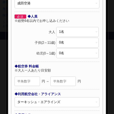
旅行業登録票・約款
規約集
旅行条件書
ニュースリリース
採用情報
サイトマップ
◆人員
必須
※総勢9名以内でお申し込みください
システムメンテナンスの
お知らせ
大人
Copyright © NIPPON TRAVEL AGENCY Co.,LTD. All rights reserved.
子供(2～11歳)
幼児(0～1歳)
◆航空券 料金幅
※大人一人あたり目安額
円 ～
円
◆利用航空会社・アライアンス