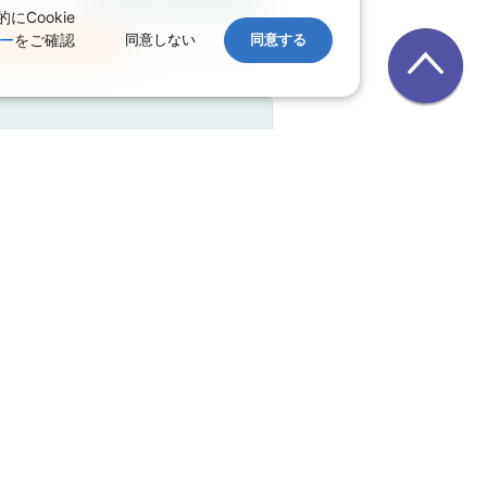
Cookie
ー
をご確認
同意しない
同意する
空券の変更はこちらから
 大人お一人様目安額（燃油込）：
航空券1名
697,490
円
正規割引
付加サービス
空券の変更はこちらから