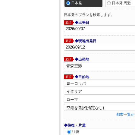
日本発
日本発 周遊
日本発のプランを検索します。
◆出発日
必須
◆現地出発日
必須
◆出発地
必須
◆目的地
必須
都市一覧か
◆往復・片道
往復