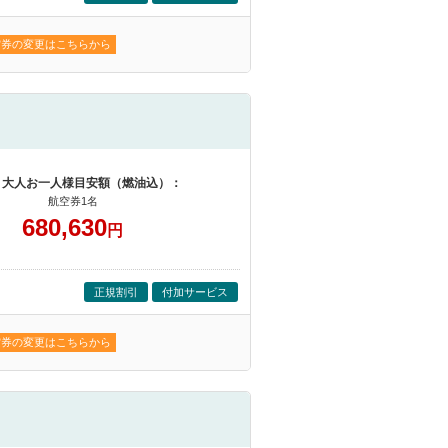
空券の変更はこちらから
 大人お一人様目安額（燃油込）：
航空券1名
680,630
円
正規割引
付加サービス
空券の変更はこちらから