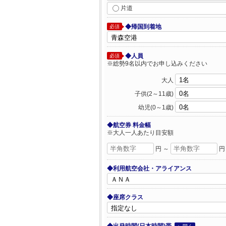
片道
◆帰国到着地
必須
◆人員
必須
※総勢9名以内でお申し込みください
大人
子供(2～11歳)
幼児(0～1歳)
◆航空券 料金幅
※大人一人あたり目安額
円 ～
円
◆利用航空会社・アライアンス
◆座席クラス