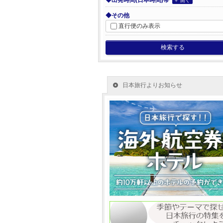
◆出発時間(日本時間)帯
＋ 開く
◆その他
直行便のみ表示
検索する