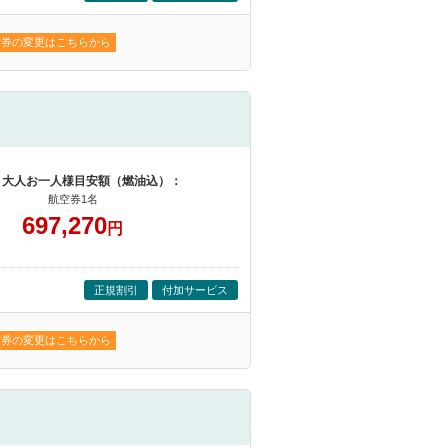
空券の変更はこちらから
 大人お一人様目安額（燃油込）：
航空券1名
697,270
円
正規割引
付加サービス
空券の変更はこちらから