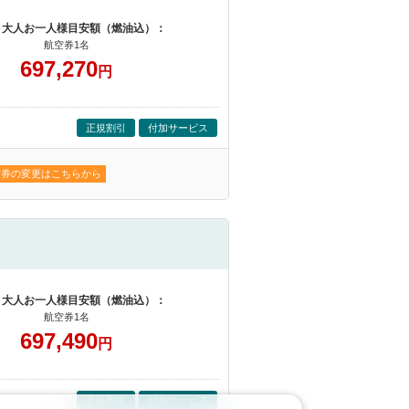
 大人お一人様目安額（燃油込）：
航空券1名
697,270
円
正規割引
付加サービス
空券の変更はこちらから
 大人お一人様目安額（燃油込）：
航空券1名
697,490
円
正規割引
付加サービス