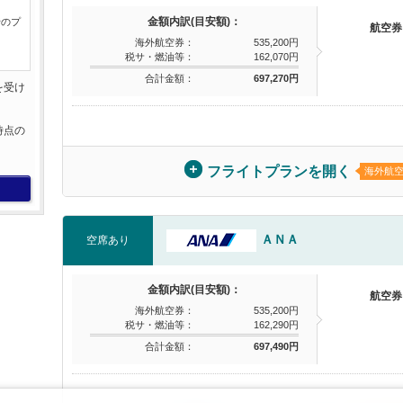
金額内訳(目安額)：
行のプ
航空券
海外航空券：
535,200円
税サ・燃油等：
162,070円
合計金額：
697,270円
を受け
。
時点の
。
フライトプランを開く
海外航
ＡＮＡ
空席あり
金額内訳(目安額)：
航空券
海外航空券：
535,200円
税サ・燃油等：
162,290円
合計金額：
697,490円