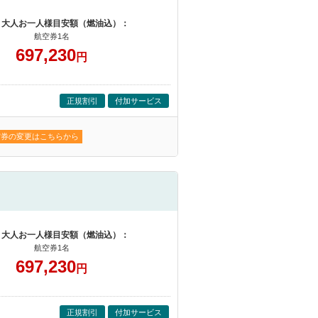
 大人お一人様目安額（燃油込）：
航空券1名
697,230
円
正規割引
付加サービス
空券の変更はこちらから
 大人お一人様目安額（燃油込）：
航空券1名
697,230
円
正規割引
付加サービス