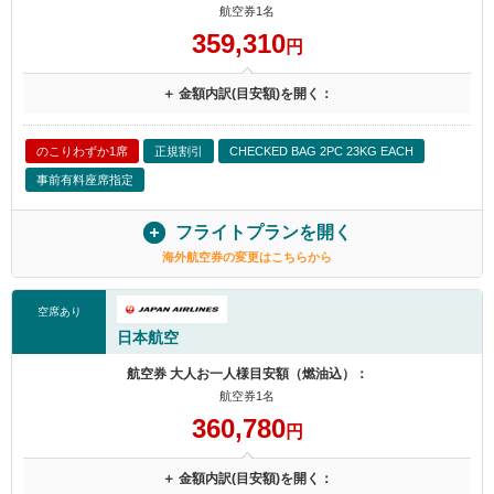
航空券1名
359,310
円
＋ 金額内訳(目安額)を開く：
のこりわずか1席
正規割引
CHECKED BAG 2PC 23KG EACH
事前有料座席指定
フライトプランを開く
海外航空券の変更はこちらから
空席あり
日本航空
航空券 大人お一人様目安額（燃油込）：
航空券1名
360,780
円
＋ 金額内訳(目安額)を開く：