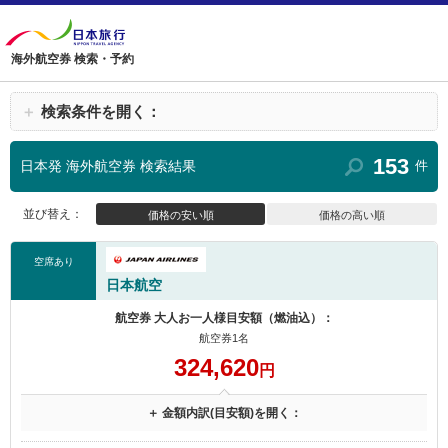
海外航空券 検索・予約
＋
検索条件を開く：
153
日本発 海外航空券 検索結果
件
並び替え：
価格の安い順
価格の高い順
空席あり
日本航空
航空券 大人お一人様目安額（燃油込）：
航空券1名
324,620
円
＋ 金額内訳(目安額)を開く：