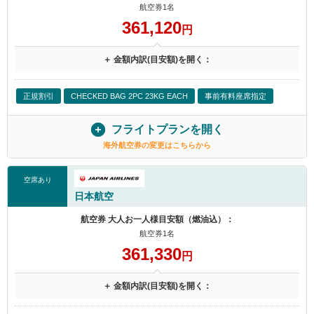
航空券1名
361,120
円
＋ 金額内訳(目安額)を開く：
正規割引
CHECKED BAG 2PC 23KG EACH
事前有料座席指定
フライトプランを開く
海外航空券の変更はこちらから
空席あり
日本航空
航空券 大人お一人様目安額（燃油込）：
航空券1名
361,330
円
＋ 金額内訳(目安額)を開く：