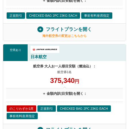
＋ 金額内訳(目安額)を開く：
正規割引
CHECKED BAG 2PC 23KG EACH
事前有料座席指定
フライトプランを開く
海外航空券の変更はこちらから
空席あり
日本航空
航空券 大人お一人様目安額（燃油込）：
航空券1名
375,340
円
＋ 金額内訳(目安額)を開く：
のこりわずか1席
正規割引
CHECKED BAG 2PC 23KG EACH
事前有料座席指定