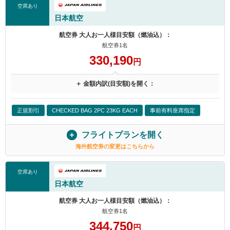
空席あり
日本航空
航空券 大人お一人様目安額（燃油込）：
航空券1名
330,190
円
＋ 金額内訳(目安額)を開く：
正規割引
CHECKED BAG 2PC 23KG EACH
事前有料座席指定
フライトプランを開く
海外航空券の変更はこちらから
空席あり
日本航空
航空券 大人お一人様目安額（燃油込）：
航空券1名
344,750
円