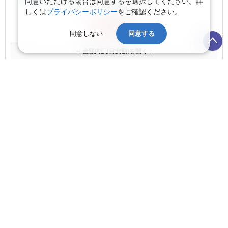
同意いただける場合は同意するを選択してください。詳
航空券 大人お一人様目安額（燃油込）：
しくは
プライバシーポリシー
をご確認ください。
航空券1名
375,600
円
同意しない
同意する
＋ 金額内訳(目安額)を開く：
正規割引
CHECKED BAG 2PC 23KG EACH
事前有料座席指定
フライトプランを開く
海外航空券の変更はこちらから
空席あり
日本航空
航空券 大人お一人様目安額（燃油込）：
航空券1名
375,600
円
＋ 金額内訳(目安額)を開く：