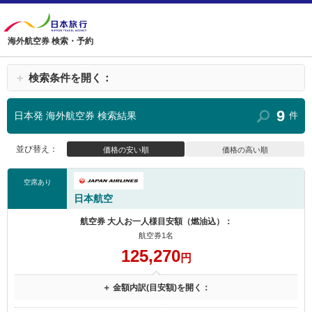
海外航空券 検索・予約
＋
検索条件を開く：
9
日本発 海外航空券 検索結果
件
並び替え：
価格の安い順
価格の高い順
空席あり
日本航空
航空券 大人お一人様目安額（燃油込）：
航空券1名
125,270
円
＋ 金額内訳(目安額)を開く：