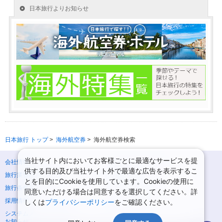
日本旅行 トップ
>
海外航空券
>
海外航空券検索
当社サイト内においてお客様ごとに最適なサービスを提
会社情報
プライバシーポリシー
供する目的及び当社サイト外で最適な広告を表示するこ
旅行業登録票・約款
規約集
とを目的にCookieを使用しています。Cookieの使用に
旅行条件書
ニュースリリース
同意いただける場合は同意するを選択してください。詳
採用情報
サイトマップ
しくは
プライバシーポリシー
をご確認ください。
システムメンテナンスの
お知らせ