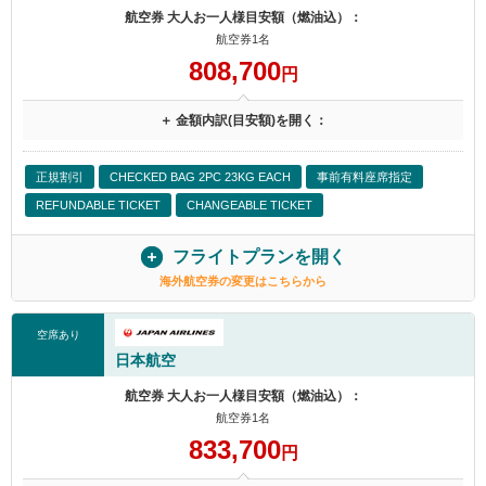
航空券 大人お一人様目安額（燃油込）：
航空券1名
808,700
円
＋ 金額内訳(目安額)を開く：
正規割引
CHECKED BAG 2PC 23KG EACH
事前有料座席指定
REFUNDABLE TICKET
CHANGEABLE TICKET
フライトプランを開く
海外航空券の変更はこちらから
空席あり
日本航空
航空券 大人お一人様目安額（燃油込）：
航空券1名
833,700
円