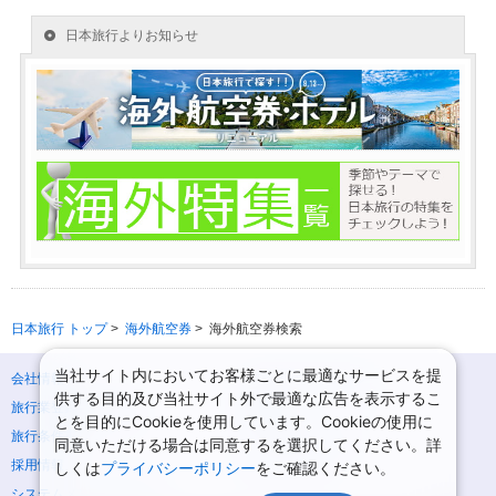
日本旅行 トップ
>
海外航空券
>
海外航空券検索
当社サイト内においてお客様ごとに最適なサービスを提
会社情報
プライバシーポリシー
供する目的及び当社サイト外で最適な広告を表示するこ
旅行業登録票・約款
規約集
とを目的にCookieを使用しています。Cookieの使用に
旅行条件書
ニュースリリース
同意いただける場合は同意するを選択してください。詳
採用情報
サイトマップ
しくは
プライバシーポリシー
をご確認ください。
システムメンテナンスの