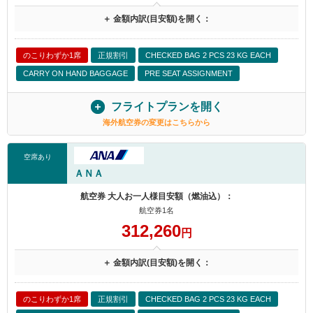
＋ 金額内訳(目安額)を開く：
のこりわずか1席
正規割引
CHECKED BAG 2 PCS 23 KG EACH
CARRY ON HAND BAGGAGE
PRE SEAT ASSIGNMENT
フライトプランを開く
海外航空券の変更はこちらから
空席あり
ＡＮＡ
航空券 大人お一人様目安額（燃油込）：
航空券1名
312,260
円
＋ 金額内訳(目安額)を開く：
のこりわずか1席
正規割引
CHECKED BAG 2 PCS 23 KG EACH