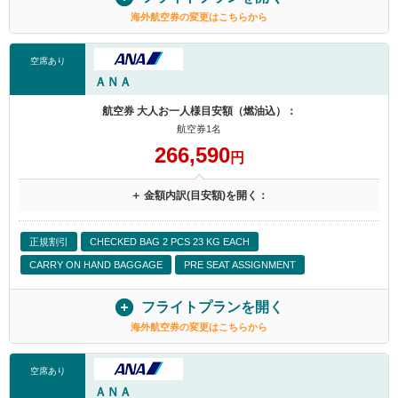
海外航空券の変更はこちらから
空席あり
ＡＮＡ
航空券 大人お一人様目安額（燃油込）：
航空券1名
266,590
円
＋ 金額内訳(目安額)を開く：
正規割引
CHECKED BAG 2 PCS 23 KG EACH
CARRY ON HAND BAGGAGE
PRE SEAT ASSIGNMENT
フライトプランを開く
海外航空券の変更はこちらから
空席あり
ＡＮＡ