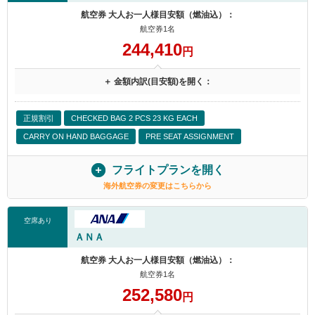
航空券 大人お一人様目安額（燃油込）：
航空券1名
244,410
円
＋ 金額内訳(目安額)を開く：
正規割引
CHECKED BAG 2 PCS 23 KG EACH
CARRY ON HAND BAGGAGE
PRE SEAT ASSIGNMENT
フライトプランを開く
海外航空券の変更はこちらから
空席あり
ＡＮＡ
航空券 大人お一人様目安額（燃油込）：
航空券1名
252,580
円