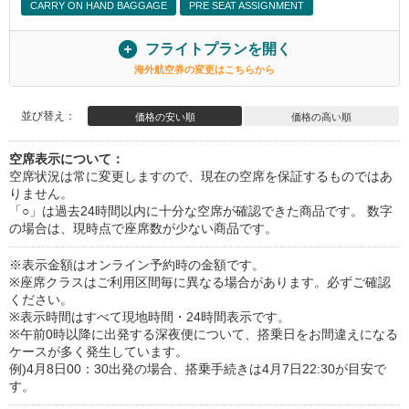
CARRY ON HAND BAGGAGE
PRE SEAT ASSIGNMENT
フライトプランを開く
海外航空券の変更はこちらから
並び替え：
価格の安い順
価格の高い順
空席表示について：
空席状況は常に変更しますので、現在の空席を保証するものではあ
りません。
「○」は過去24時間以内に十分な空席が確認できた商品です。 数字
の場合は、現時点で座席数が少ない商品です。
※表示金額はオンライン予約時の金額です。
※座席クラスはご利用区間毎に異なる場合があります。必ずご確認
ください。
※表示時間はすべて現地時間・24時間表示です。
※午前0時以降に出発する深夜便について、搭乗日をお間違えになる
ケースが多く発生しています。
例)4月8日00：30出発の場合、搭乗手続きは4月7日22:30が目安で
す。