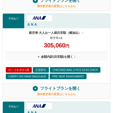
フライトプランを開く
海外航空券の変更はこちらから
空席あり
ＡＮＡ
航空券 大人お一人様目安額（燃油込）：
航空券1名
305,060
円
＋ 金額内訳(目安額)を開く：
のこりわずか1席
正規割引
CHECKED BAG 2 PCS 23 KG EACH
CARRY ON HAND BAGGAGE
PRE SEAT ASSIGNMENT
フライトプランを開く
海外航空券の変更はこちらから
空席あり
ＡＮＡ