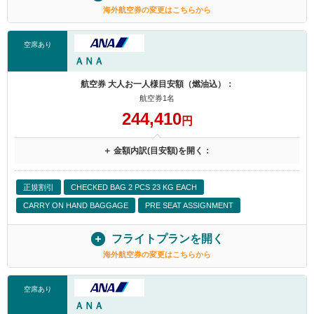
海外航空券の変更はこちらから
空席あり
ＡＮＡ
航空券 大人お一人様目安額（燃油込）：
航空券1名
244,410
円
＋ 金額内訳(目安額)を開く：
正規割引
CHECKED BAG 2 PCS 23 KG EACH
CARRY ON HAND BAGGAGE
PRE SEAT ASSIGNMENT
フライトプランを開く
海外航空券の変更はこちらから
空席あり
ＡＮＡ