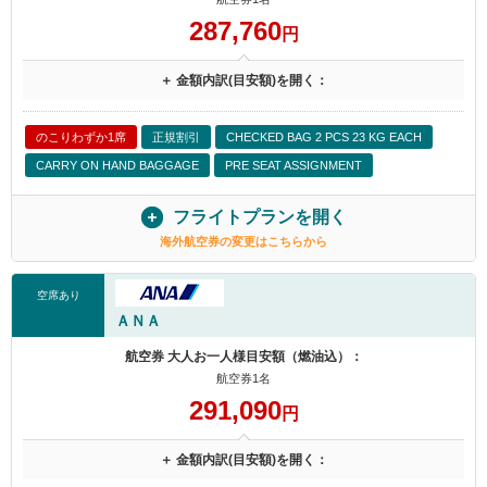
287,760
円
＋ 金額内訳(目安額)を開く：
のこりわずか1席
正規割引
CHECKED BAG 2 PCS 23 KG EACH
CARRY ON HAND BAGGAGE
PRE SEAT ASSIGNMENT
フライトプランを開く
海外航空券の変更はこちらから
空席あり
ＡＮＡ
航空券 大人お一人様目安額（燃油込）：
航空券1名
291,090
円
＋ 金額内訳(目安額)を開く：