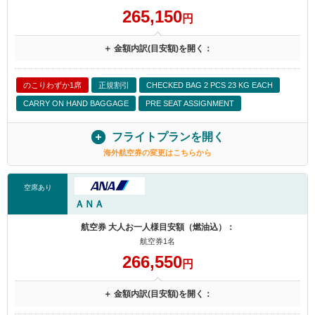
265,150
円
＋ 金額内訳(目安額)を開く：
のこりわずか1席
正規割引
CHECKED BAG 2 PCS 23 KG EACH
CARRY ON HAND BAGGAGE
PRE SEAT ASSIGNMENT
フライトプランを開く
海外航空券の変更はこちらから
空席あり
ＡＮＡ
航空券 大人お一人様目安額（燃油込）：
航空券1名
266,550
円
＋ 金額内訳(目安額)を開く：