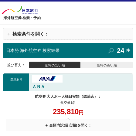
海外航空券 検索・予約
＋
検索条件を開く：
24
日本発 海外航空券 検索結果
件
並び替え：
価格の安い順
価格の高い順
空席あり
ＡＮＡ
航空券 大人お一人様目安額（燃油込）：
航空券1名
235,810
円
＋ 金額内訳(目安額)を開く：