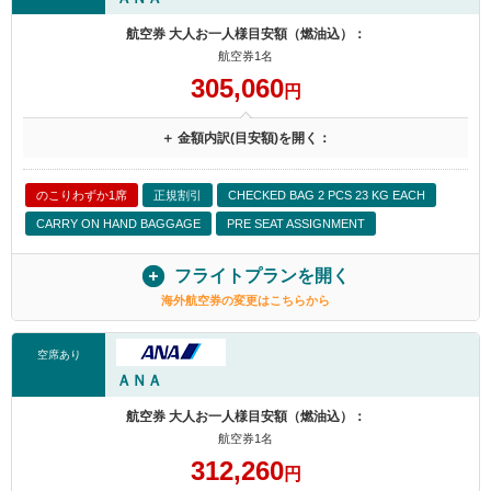
航空券 大人お一人様目安額（燃油込）：
航空券1名
305,060
円
＋ 金額内訳(目安額)を開く：
のこりわずか1席
正規割引
CHECKED BAG 2 PCS 23 KG EACH
CARRY ON HAND BAGGAGE
PRE SEAT ASSIGNMENT
フライトプランを開く
海外航空券の変更はこちらから
空席あり
ＡＮＡ
航空券 大人お一人様目安額（燃油込）：
航空券1名
312,260
円