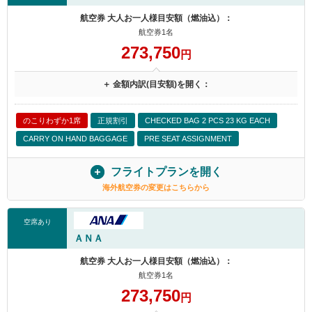
航空券 大人お一人様目安額（燃油込）：
航空券1名
273,750
円
＋ 金額内訳(目安額)を開く：
のこりわずか1席
正規割引
CHECKED BAG 2 PCS 23 KG EACH
CARRY ON HAND BAGGAGE
PRE SEAT ASSIGNMENT
フライトプランを開く
海外航空券の変更はこちらから
空席あり
ＡＮＡ
航空券 大人お一人様目安額（燃油込）：
航空券1名
273,750
円