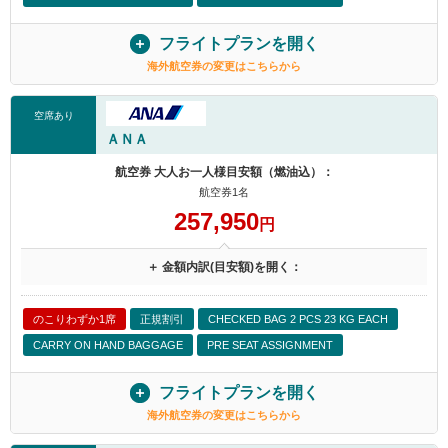
フライトプランを開く
海外航空券の変更はこちらから
空席あり
ＡＮＡ
航空券 大人お一人様目安額（燃油込）：
航空券1名
257,950
円
＋ 金額内訳(目安額)を開く：
のこりわずか1席
正規割引
CHECKED BAG 2 PCS 23 KG EACH
CARRY ON HAND BAGGAGE
PRE SEAT ASSIGNMENT
フライトプランを開く
海外航空券の変更はこちらから