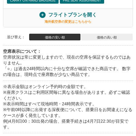
CARRY ON HAND BAGGAGE
PRE SEAT ASSIGNMENT
フライトプランを開く
海外航空券の変更はこちらから
並び替え：
価格の安い順
価格の高い順
空席表示について：
空席状況は常に変更しますので、現在の空席を保証するものではあ
りません。
「○」は過去24時間以内に十分な空席が確認できた商品です。 数字
の場合は、現時点で座席数が少ない商品です。
※表示金額はオンライン予約時の金額です。
※座席クラスはご利用区間毎に異なる場合があります。必ずご確認
ください。
※表示時間はすべて現地時間・24時間表示です。
※午前0時以降に出発する深夜便について、搭乗日をお間違えになる
ケースが多く発生しています。
例)4月8日00：30出発の場合、搭乗手続きは4月7日22:30が目安で
す。