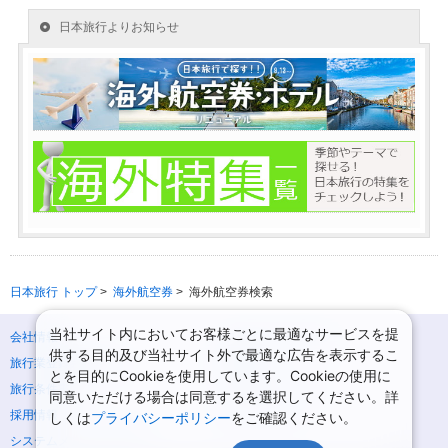
日本旅行 トップ
>
海外航空券
>
海外航空券検索
当社サイト内においてお客様ごとに最適なサービスを提
会社情報
プライバシーポリシー
供する目的及び当社サイト外で最適な広告を表示するこ
旅行業登録票・約款
規約集
とを目的にCookieを使用しています。Cookieの使用に
旅行条件書
ニュースリリース
同意いただける場合は同意するを選択してください。詳
採用情報
サイトマップ
しくは
プライバシーポリシー
をご確認ください。
システムメンテナンスの