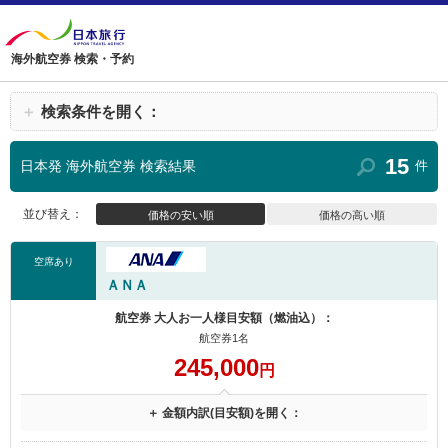
海外航空券 検索・予約
＋
検索条件を開く：
15
日本発 海外航空券 検索結果
件
並び替え：
価格の安い順
価格の高い順
空席あり
ＡＮＡ
航空券 大人お一人様目安額（燃油込）：
航空券1名
245,000
円
＋ 金額内訳(目安額)を開く：