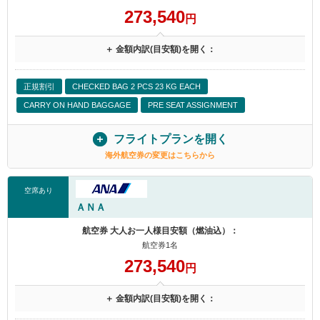
273,540
円
＋ 金額内訳(目安額)を開く：
正規割引
CHECKED BAG 2 PCS 23 KG EACH
CARRY ON HAND BAGGAGE
PRE SEAT ASSIGNMENT
フライトプランを開く
海外航空券の変更はこちらから
空席あり
ＡＮＡ
航空券 大人お一人様目安額（燃油込）：
航空券1名
273,540
円
＋ 金額内訳(目安額)を開く：