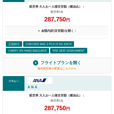
航空券 大人お一人様目安額（燃油込）：
航空券1名
287,750
円
＋ 金額内訳(目安額)を開く：
正規割引
CHECKED BAG 2 PCS 23 KG EACH
CARRY ON HAND BAGGAGE
PRE SEAT ASSIGNMENT
フライトプランを開く
海外航空券の変更はこちらから
空席あり
ＡＮＡ
航空券 大人お一人様目安額（燃油込）：
航空券1名
287,750
円