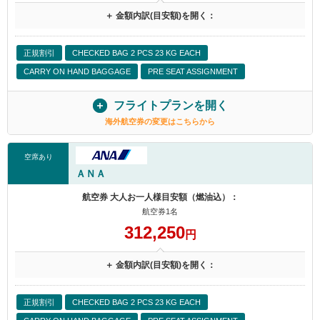
＋ 金額内訳(目安額)を開く：
正規割引
CHECKED BAG 2 PCS 23 KG EACH
CARRY ON HAND BAGGAGE
PRE SEAT ASSIGNMENT
フライトプランを開く
海外航空券の変更はこちらから
空席あり
ＡＮＡ
航空券 大人お一人様目安額（燃油込）：
航空券1名
312,250
円
＋ 金額内訳(目安額)を開く：
正規割引
CHECKED BAG 2 PCS 23 KG EACH