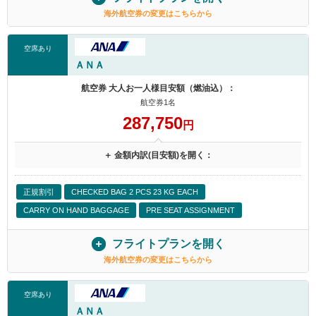
海外航空券の変更はこちらから
空席あり
ＡＮＡ
航空券 大人お一人様目安額（燃油込）：
航空券1名
287,750
円
＋ 金額内訳(目安額)を開く：
正規割引
CHECKED BAG 2 PCS 23 KG EACH
CARRY ON HAND BAGGAGE
PRE SEAT ASSIGNMENT
フライトプランを開く
海外航空券の変更はこちらから
空席あり
ＡＮＡ