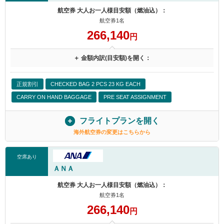
航空券 大人お一人様目安額（燃油込）：
航空券1名
266,140
円
＋ 金額内訳(目安額)を開く：
正規割引
CHECKED BAG 2 PCS 23 KG EACH
CARRY ON HAND BAGGAGE
PRE SEAT ASSIGNMENT
フライトプランを開く
海外航空券の変更はこちらから
空席あり
ＡＮＡ
航空券 大人お一人様目安額（燃油込）：
航空券1名
266,140
円