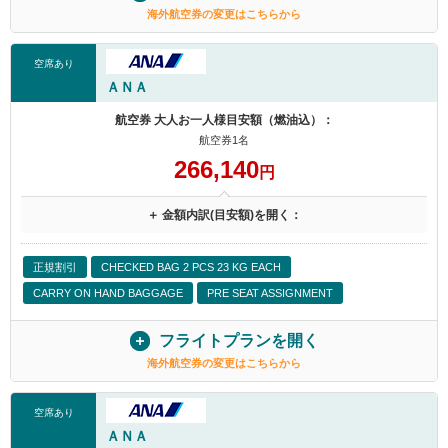
海外航空券の変更はこちらから
空席あり
ＡＮＡ
航空券 大人お一人様目安額（燃油込）：
航空券1名
266,140
円
＋ 金額内訳(目安額)を開く：
正規割引
CHECKED BAG 2 PCS 23 KG EACH
CARRY ON HAND BAGGAGE
PRE SEAT ASSIGNMENT
フライトプランを開く
海外航空券の変更はこちらから
空席あり
ＡＮＡ