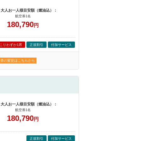
 大人お一人様目安額（燃油込）：
航空券1名
180,790
円
こりわずか1席
正規割引
付加サービス
空券の変更はこちらから
 大人お一人様目安額（燃油込）：
航空券1名
180,790
円
正規割引
付加サービス