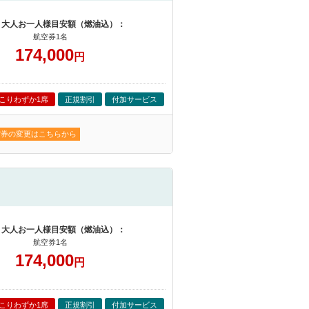
 大人お一人様目安額（燃油込）：
航空券1名
174,000
円
こりわずか1席
正規割引
付加サービス
空券の変更はこちらから
 大人お一人様目安額（燃油込）：
航空券1名
174,000
円
こりわずか1席
正規割引
付加サービス