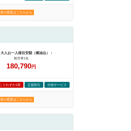
空券の変更はこちらから
 大人お一人様目安額（燃油込）：
航空券1名
180,790
円
こりわずか1席
正規割引
付加サービス
空券の変更はこちらから