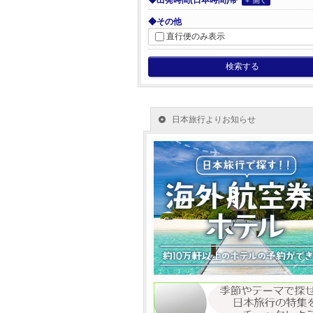
◆出発時間(日本時間)帯
＋ 開く
◆その他
直行便のみ表示
検索する