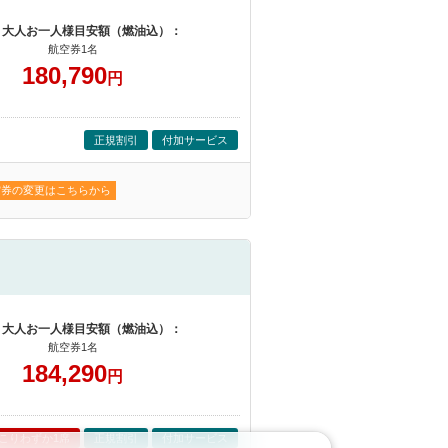
 大人お一人様目安額（燃油込）：
航空券1名
180,790
円
正規割引
付加サービス
空券の変更はこちらから
 大人お一人様目安額（燃油込）：
航空券1名
184,290
円
こりわずか1席
正規割引
付加サービス