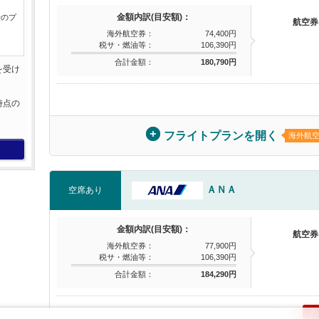
金額内訳(目安額)：
行のプ
航空券
海外航空券：
74,400円
税サ・燃油等：
106,390円
合計金額：
180,790円
を受け
。
時点の
。
フライトプランを開く
海外航
ＡＮＡ
空席あり
金額内訳(目安額)：
航空券
海外航空券：
77,900円
税サ・燃油等：
106,390円
合計金額：
184,290円
の