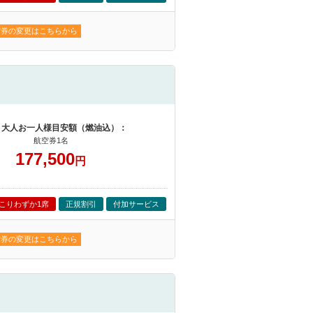
空券の変更はこちらから
 大人お一人様目安額（燃油込）：
航空券1名
177,500
円
こりわずか1席
正規割引
付加サービス
空券の変更はこちらから