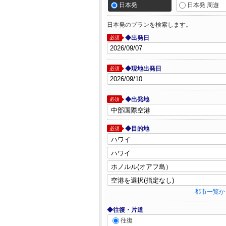
日本発
日本発 周遊
日本発のプランを検索します。
◆出発日
必須
◆現地出発日
必須
◆出発地
必須
◆目的地
必須
都市一覧か
◆往復・片道
往復