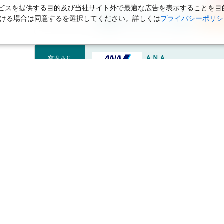
スを提供する目的及び当社サイト外で最適な広告を表示することを目的に
ただける場合は同意するを選択してください。詳しくは
プライバシーポリシ
フライトプランを開く
海外航
ＡＮＡ
空席あり
金額内訳(目安額)：
航空券
海外航空券：
77,900円
税サ・燃油等：
106,390円
合計金額：
184,290円
の
フライトプランを開く
海外航
ＡＮＡ
空席あり