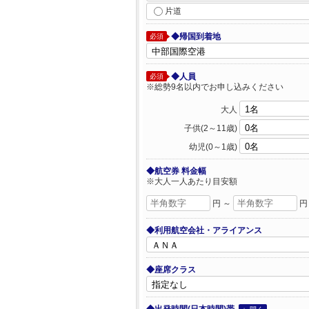
片道
◆帰国到着地
必須
◆人員
必須
※総勢9名以内でお申し込みください
大人
子供(2～11歳)
幼児(0～1歳)
◆航空券 料金幅
※大人一人あたり目安額
円 ～
円
◆利用航空会社・アライアンス
◆座席クラス