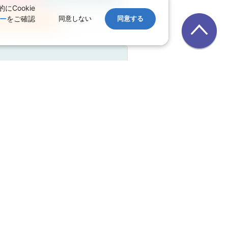
Cookie
ー
をご確認
同意しない
同意する
空券の変更はこちらから
 大人お一人様目安額（燃油込）：
航空券1名
184,290
円
こりわずか1席
正規割引
付加サービス
空券の変更はこちらから