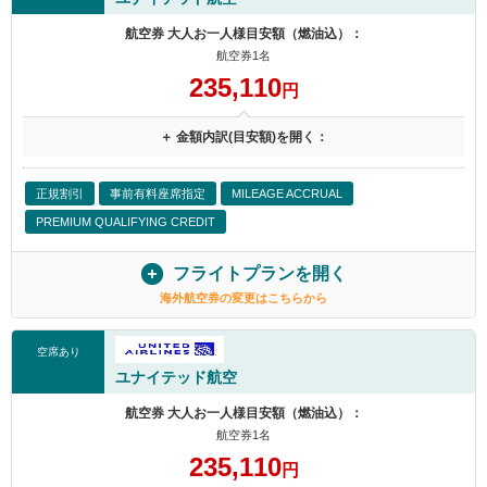
航空券 大人お一人様目安額（燃油込）：
航空券1名
235,110
円
＋ 金額内訳(目安額)を開く：
正規割引
事前有料座席指定
MILEAGE ACCRUAL
PREMIUM QUALIFYING CREDIT
フライトプランを開く
海外航空券の変更はこちらから
空席あり
ユナイテッド航空
航空券 大人お一人様目安額（燃油込）：
航空券1名
235,110
円