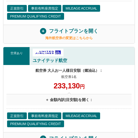
正規割引
事前有料座席指定
MILEAGE ACCRUAL
PREMIUM QUALIFYING CREDIT
フライトプランを開く
海外航空券の変更はこちらから
空席あり
ユナイテッド航空
航空券 大人お一人様目安額（燃油込）：
航空券1名
233,130
円
＋ 金額内訳(目安額)を開く：
正規割引
事前有料座席指定
MILEAGE ACCRUAL
PREMIUM QUALIFYING CREDIT