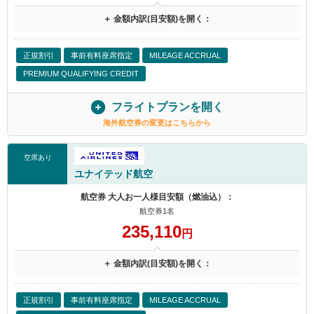
＋ 金額内訳(目安額)を開く：
正規割引
事前有料座席指定
MILEAGE ACCRUAL
PREMIUM QUALIFYING CREDIT
フライトプランを開く
海外航空券の変更はこちらから
空席あり
ユナイテッド航空
航空券 大人お一人様目安額（燃油込）：
航空券1名
235,110
円
＋ 金額内訳(目安額)を開く：
正規割引
事前有料座席指定
MILEAGE ACCRUAL