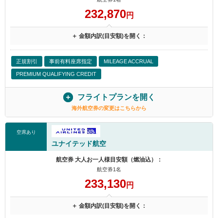
232,870
円
＋ 金額内訳(目安額)を開く：
正規割引
事前有料座席指定
MILEAGE ACCRUAL
PREMIUM QUALIFYING CREDIT
フライトプランを開く
海外航空券の変更はこちらから
空席あり
ユナイテッド航空
航空券 大人お一人様目安額（燃油込）：
航空券1名
233,130
円
＋ 金額内訳(目安額)を開く：