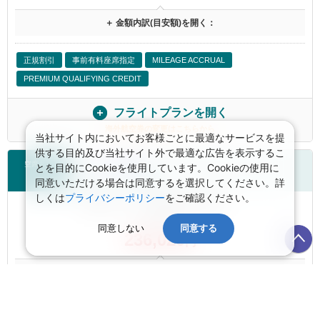
＋ 金額内訳(目安額)を開く：
正規割引
事前有料座席指定
MILEAGE ACCRUAL
PREMIUM QUALIFYING CREDIT
フライトプランを開く
海外航空券の変更はこちらから
当社サイト内においてお客様ごとに最適なサービスを提
供する目的及び当社サイト外で最適な広告を表示するこ
空席あり
とを目的にCookieを使用しています。Cookieの使用に
ユナイテッド航空
同意いただける場合は同意するを選択してください。詳
しくは
プライバシーポリシー
をご確認ください。
航空券 大人お一人様目安額（燃油込）：
航空券1名
同意しない
同意する
236,020
円
＋ 金額内訳(目安額)を開く：
正規割引
事前有料座席指定
MILEAGE ACCRUAL