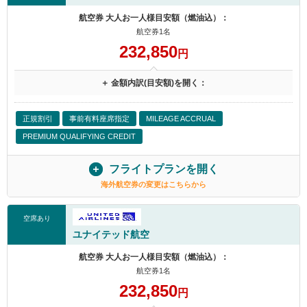
航空券 大人お一人様目安額（燃油込）：
航空券1名
232,850
円
＋ 金額内訳(目安額)を開く：
正規割引
事前有料座席指定
MILEAGE ACCRUAL
PREMIUM QUALIFYING CREDIT
フライトプランを開く
海外航空券の変更はこちらから
空席あり
ユナイテッド航空
航空券 大人お一人様目安額（燃油込）：
航空券1名
232,850
円