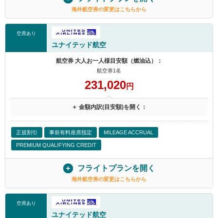
海外航空券の変更はこちらから
空席あり
ユナイテッド航空
航空券 大人お一人様目安額（燃油込）：
航空券1名
231,020
円
＋ 金額内訳(目安額)を開く：
正規割引
事前有料座席指定
MILEAGE ACCRUAL
PREMIUM QUALIFYING CREDIT
フライトプランを開く
海外航空券の変更はこちらから
空席あり
ユナイテッド航空