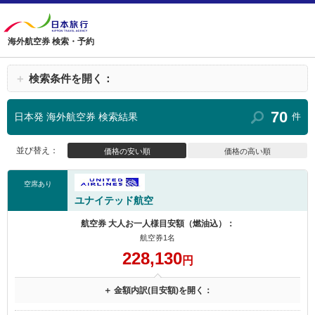
海外航空券 検索・予約
＋
検索条件を開く：
70
日本発 海外航空券 検索結果
件
並び替え：
価格の安い順
価格の高い順
空席あり
ユナイテッド航空
航空券 大人お一人様目安額（燃油込）：
航空券1名
228,130
円
＋ 金額内訳(目安額)を開く：