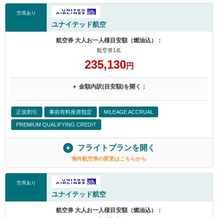
空席あり
ユナイテッド航空
航空券 大人お一人様目安額（燃油込）：
航空券1名
235,130
円
＋ 金額内訳(目安額)を開く：
正規割引
事前有料座席指定
MILEAGE ACCRUAL
PREMIUM QUALIFYING CREDIT
フライトプランを開く
海外航空券の変更はこちらから
空席あり
ユナイテッド航空
航空券 大人お一人様目安額（燃油込）：