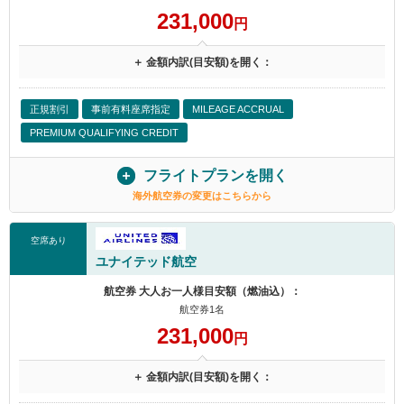
231,000
円
＋ 金額内訳(目安額)を開く：
正規割引
事前有料座席指定
MILEAGE ACCRUAL
PREMIUM QUALIFYING CREDIT
フライトプランを開く
海外航空券の変更はこちらから
空席あり
ユナイテッド航空
航空券 大人お一人様目安額（燃油込）：
航空券1名
231,000
円
＋ 金額内訳(目安額)を開く：