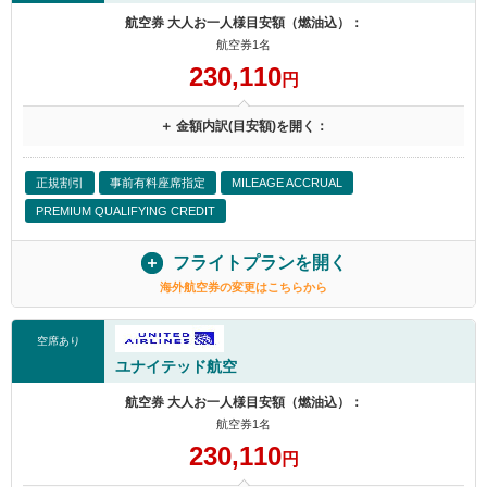
航空券 大人お一人様目安額（燃油込）：
航空券1名
230,110
円
＋ 金額内訳(目安額)を開く：
正規割引
事前有料座席指定
MILEAGE ACCRUAL
PREMIUM QUALIFYING CREDIT
フライトプランを開く
海外航空券の変更はこちらから
空席あり
ユナイテッド航空
航空券 大人お一人様目安額（燃油込）：
航空券1名
230,110
円