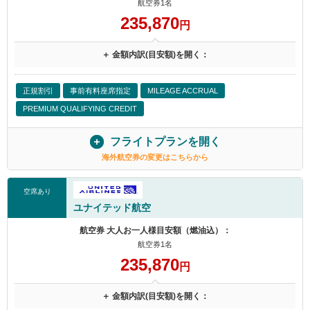
航空券1名
235,870
円
＋ 金額内訳(目安額)を開く：
正規割引
事前有料座席指定
MILEAGE ACCRUAL
PREMIUM QUALIFYING CREDIT
フライトプランを開く
海外航空券の変更はこちらから
空席あり
ユナイテッド航空
航空券 大人お一人様目安額（燃油込）：
航空券1名
235,870
円
＋ 金額内訳(目安額)を開く：