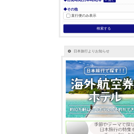
◆出発時間(日本時間)帯
＋ 開く
◆その他
直行便のみ表示
検索する