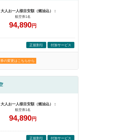
 大人お一人様目安額（燃油込）：
航空券1名
94,890
円
正規割引
付加サービス
空券の変更はこちらから
空
 大人お一人様目安額（燃油込）：
航空券1名
94,890
円
正規割引
付加サービス