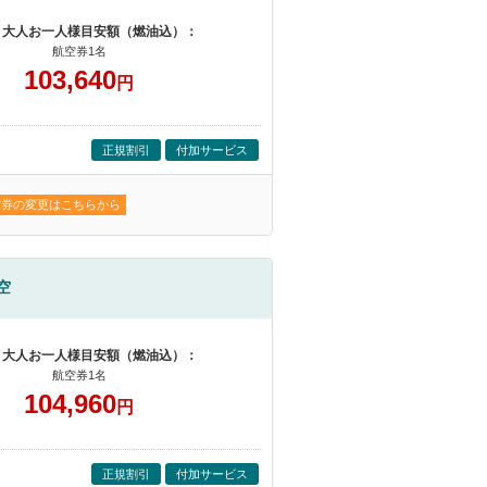
 大人お一人様目安額（燃油込）：
航空券1名
103,640
円
正規割引
付加サービス
空券の変更はこちらから
空
 大人お一人様目安額（燃油込）：
航空券1名
104,960
円
正規割引
付加サービス