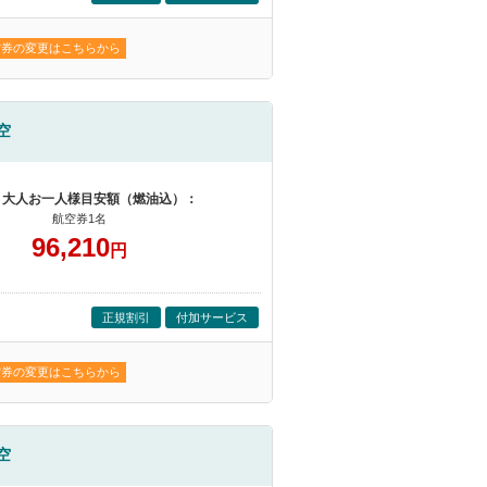
空券の変更はこちらから
空
 大人お一人様目安額（燃油込）：
航空券1名
96,210
円
正規割引
付加サービス
空券の変更はこちらから
空