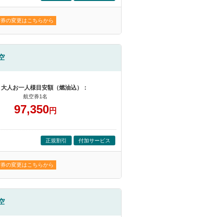
空券の変更はこちらから
空
 大人お一人様目安額（燃油込）：
航空券1名
97,350
円
正規割引
付加サービス
空券の変更はこちらから
空