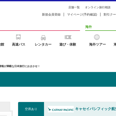
店舗一覧
オンライン旅行相談
新規会員登録
マイページ(予約確認)
割引クー
海外
旅館
高速バス
レンタカー
遊び・体験
海外ツアー
の情報が満載な日本旅行におまかせ！
キャセイパシフィック航
空席あり