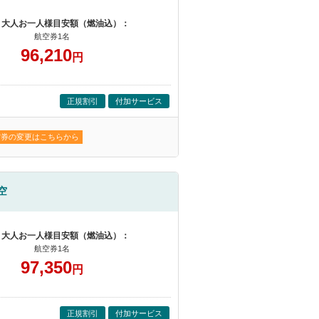
 大人お一人様目安額（燃油込）：
航空券1名
96,210
円
正規割引
付加サービス
空券の変更はこちらから
空
 大人お一人様目安額（燃油込）：
航空券1名
97,350
円
正規割引
付加サービス