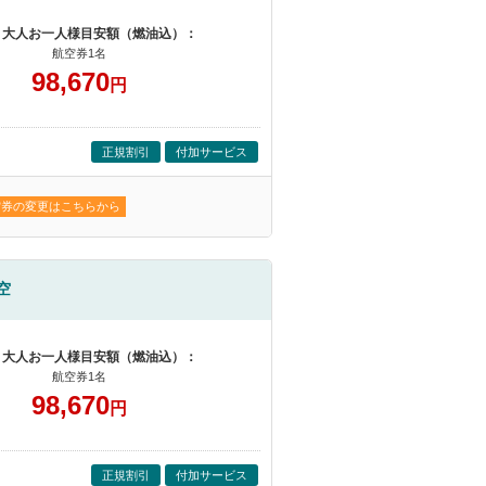
 大人お一人様目安額（燃油込）：
航空券1名
98,670
円
正規割引
付加サービス
空券の変更はこちらから
空
 大人お一人様目安額（燃油込）：
航空券1名
98,670
円
正規割引
付加サービス