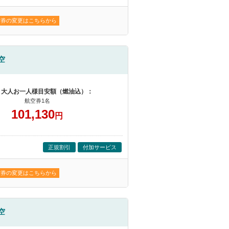
空券の変更はこちらから
空
 大人お一人様目安額（燃油込）：
航空券1名
101,130
円
正規割引
付加サービス
空券の変更はこちらから
空