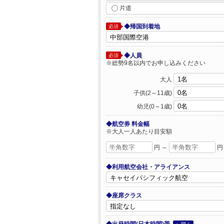
片道
◆帰国到着地
必須
◆人員
必須
※総勢9名以内でお申し込みください
大人
子供(2～11歳)
幼児(0～1歳)
◆航空券 料金幅
※大人一人あたり目安額
円 ～
円
◆利用航空会社・アライアンス
◆座席クラス