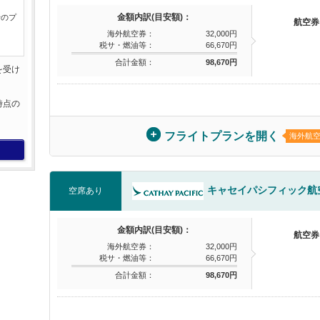
金額内訳(目安額)：
行のプ
航空券
海外航空券：
32,000円
税サ・燃油等：
66,670円
合計金額：
98,670円
を受け
。
時点の
。
フライトプランを開く
海外航
キャセイパシフィック航
空席あり
金額内訳(目安額)：
航空券
海外航空券：
32,000円
税サ・燃油等：
66,670円
合計金額：
98,670円