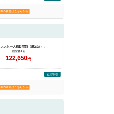
空券の変更はこちらから
 大人お一人様目安額（燃油込）：
航空券1名
122,650
円
正規割引
空券の変更はこちらから