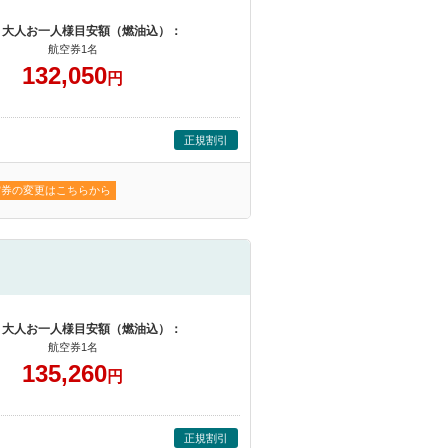
 大人お一人様目安額（燃油込）：
航空券1名
132,050
円
正規割引
空券の変更はこちらから
 大人お一人様目安額（燃油込）：
航空券1名
135,260
円
正規割引