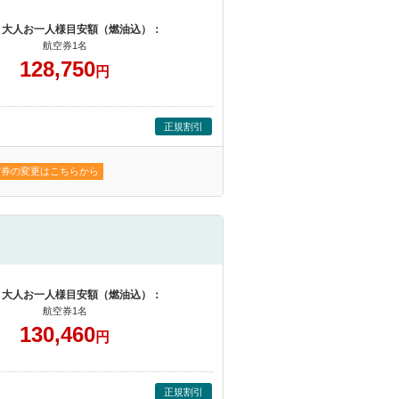
 大人お一人様目安額（燃油込）：
航空券1名
128,750
円
正規割引
空券の変更はこちらから
 大人お一人様目安額（燃油込）：
航空券1名
130,460
円
正規割引