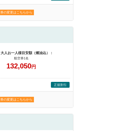
空券の変更はこちらから
 大人お一人様目安額（燃油込）：
航空券1名
132,050
円
正規割引
空券の変更はこちらから