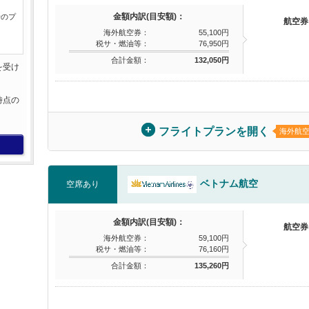
金額内訳(目安額)：
行のプ
航空券
海外航空券：
55,100円
税サ・燃油等：
76,950円
合計金額：
132,050円
を受け
。
時点の
。
フライトプランを開く
海外航
ベトナム航空
空席あり
金額内訳(目安額)：
航空券
海外航空券：
59,100円
税サ・燃油等：
76,160円
合計金額：
135,260円