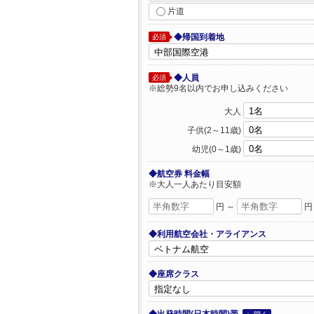
片道
◆帰国到着地
必須
◆人員
必須
※総勢9名以内でお申し込みください
大人
子供(2～11歳)
幼児(0～1歳)
◆航空券 料金幅
※大人一人あたり目安額
円 ～
円
◆利用航空会社・アライアンス
◆座席クラス