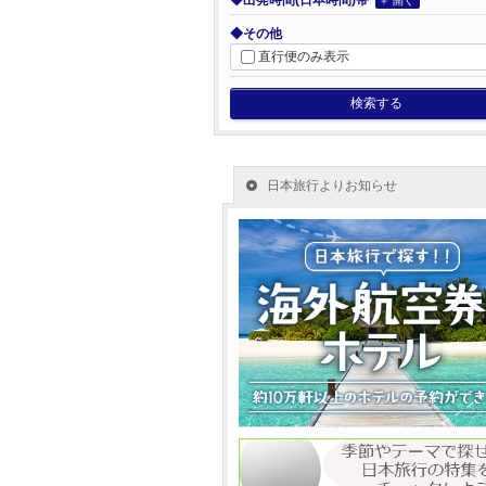
◆出発時間(日本時間)帯
＋ 開く
◆その他
直行便のみ表示
検索する