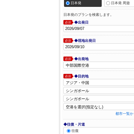
日本発
日本発 周遊
日本発のプランを検索します。
◆出発日
必須
◆現地出発日
必須
◆出発地
必須
◆目的地
必須
都市一覧か
◆往復・片道
往復