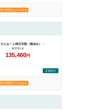
空券の変更はこちらから
 大人お一人様目安額（燃油込）：
航空券1名
135,460
円
正規割引
空券の変更はこちらから