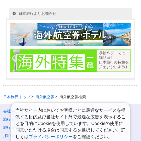
日本旅行 トップ
>
海外航空券
>
海外航空券検索
当社サイト内においてお客様ごとに最適なサービスを提
会社情報
プライバシーポリシー
供する目的及び当社サイト外で最適な広告を表示するこ
旅行業登録票・約款
規約集
とを目的にCookieを使用しています。Cookieの使用に
旅行条件書
ニュースリリース
同意いただける場合は同意するを選択してください。詳
採用情報
サイトマップ
しくは
プライバシーポリシー
をご確認ください。