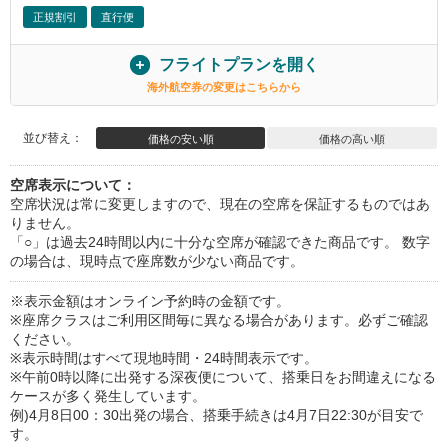
正規割引
直行便
フライトプランを開く
海外航空券の変更はこちらから
並び替え：
価格の安い順
価格の高い順
空席表示について：
空席状況は常に変更しますので、現在の空席を保証するものではあ
りません。
「○」は過去24時間以内に十分な空席が確認できた商品です。 数字
の場合は、現時点で座席数が少ない商品です。
※表示金額はオンライン予約時の金額です。
※座席クラスはご利用区間毎に異なる場合があります。必ずご確認
ください。
※表示時間はすべて現地時間・24時間表示です。
※午前0時以降に出発する深夜便について、搭乗日をお間違えになる
ケースが多く発生しています。
例)4月8日00：30出発の場合、搭乗手続きは4月7日22:30が目安で
す。