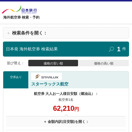
海外航空券 検索・予約
＋
検索条件を開く：
1
日本発 海外航空券 検索結果
件
並び替え：
価格の安い順
価格の高い順
空席あり
スターラックス航空
航空券 大人お一人様目安額（燃油込）：
航空券1名
62,210
円
＋ 金額内訳(目安額)を開く：