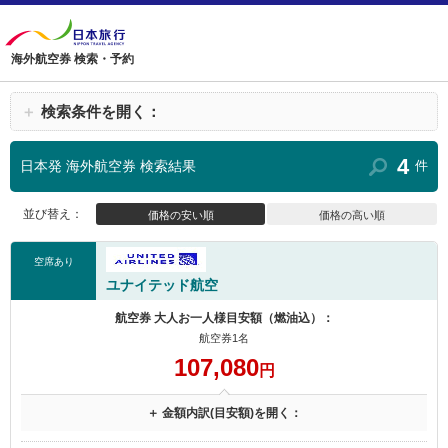
海外航空券 検索・予約
＋
検索条件を開く：
4
日本発 海外航空券 検索結果
件
並び替え：
価格の安い順
価格の高い順
空席あり
ユナイテッド航空
航空券 大人お一人様目安額（燃油込）：
航空券1名
107,080
円
＋ 金額内訳(目安額)を開く：