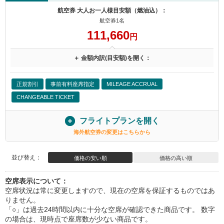
航空券 大人お一人様目安額（燃油込）：
航空券1名
111,660
円
＋ 金額内訳(目安額)を開く：
正規割引
事前有料座席指定
MILEAGE ACCRUAL
CHANGEABLE TICKET
フライトプランを開く
海外航空券の変更はこちらから
並び替え：
価格の安い順
価格の高い順
空席表示について：
空席状況は常に変更しますので、現在の空席を保証するものではあ
りません。
「○」は過去24時間以内に十分な空席が確認できた商品です。 数字
の場合は、現時点で座席数が少ない商品です。