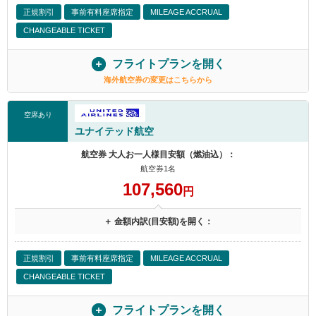
正規割引
事前有料座席指定
MILEAGE ACCRUAL
CHANGEABLE TICKET
フライトプランを開く
海外航空券の変更はこちらから
空席あり
ユナイテッド航空
航空券 大人お一人様目安額（燃油込）：
航空券1名
107,560
円
＋ 金額内訳(目安額)を開く：
正規割引
事前有料座席指定
MILEAGE ACCRUAL
CHANGEABLE TICKET
フライトプランを開く