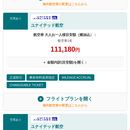
海外航空券の変更はこちらから
空席あり
ユナイテッド航空
航空券 大人お一人様目安額（燃油込）：
航空券1名
111,180
円
＋ 金額内訳(目安額)を開く：
正規割引
事前有料座席指定
MILEAGE ACCRUAL
CHANGEABLE TICKET
フライトプランを開く
海外航空券の変更はこちらから
空席あり
ユナイテッド航空