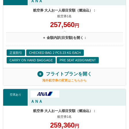
ＡＮＡ
航空券 大人お一人様目安額（燃油込）：
航空券1名
257,560
円
＋ 金額内訳(目安額)を開く：
正規割引
CHECKED BAG 2 PCS 23 KG EACH
CARRY ON HAND BAGGAGE
PRE SEAT ASSIGNMENT
フライトプランを開く
海外航空券の変更はこちらから
空席あり
ＡＮＡ
航空券 大人お一人様目安額（燃油込）：
航空券1名
259,360
円