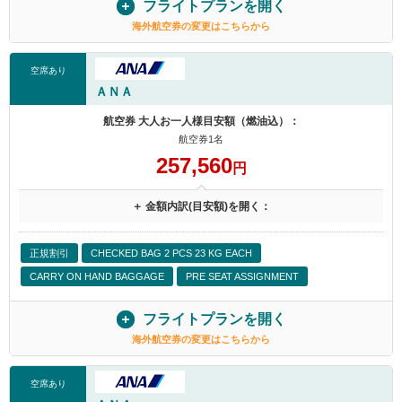
フライトプランを開く
海外航空券の変更はこちらから
空席あり
ＡＮＡ
航空券 大人お一人様目安額（燃油込）：
航空券1名
257,560
円
＋ 金額内訳(目安額)を開く：
正規割引
CHECKED BAG 2 PCS 23 KG EACH
CARRY ON HAND BAGGAGE
PRE SEAT ASSIGNMENT
フライトプランを開く
海外航空券の変更はこちらから
空席あり