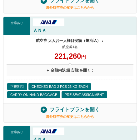
フライトプランを開く
海外航空券の変更はこちらから
空席あり
ＡＮＡ
航空券 大人お一人様目安額（燃油込）：
航空券1名
221,260
円
＋ 金額内訳(目安額)を開く：
正規割引
CHECKED BAG 2 PCS 23 KG EACH
CARRY ON HAND BAGGAGE
PRE SEAT ASSIGNMENT
フライトプランを開く
海外航空券の変更はこちらから
空席あり
ＡＮＡ