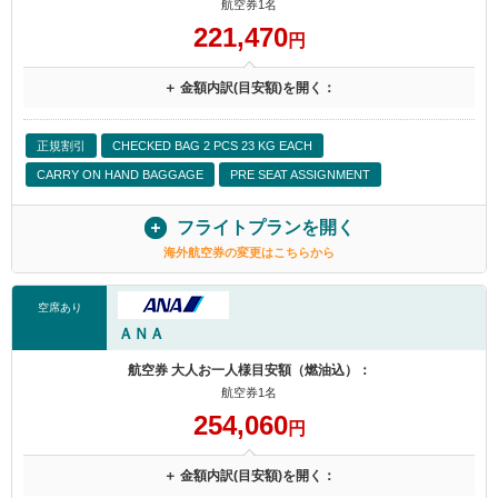
航空券1名
221,470
円
＋ 金額内訳(目安額)を開く：
正規割引
CHECKED BAG 2 PCS 23 KG EACH
CARRY ON HAND BAGGAGE
PRE SEAT ASSIGNMENT
フライトプランを開く
海外航空券の変更はこちらから
空席あり
ＡＮＡ
航空券 大人お一人様目安額（燃油込）：
航空券1名
254,060
円
＋ 金額内訳(目安額)を開く：