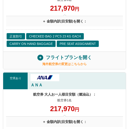
217,970
円
＋ 金額内訳(目安額)を開く：
正規割引
CHECKED BAG 2 PCS 23 KG EACH
CARRY ON HAND BAGGAGE
PRE SEAT ASSIGNMENT
フライトプランを開く
海外航空券の変更はこちらから
空席あり
ＡＮＡ
航空券 大人お一人様目安額（燃油込）：
航空券1名
217,970
円
＋ 金額内訳(目安額)を開く：