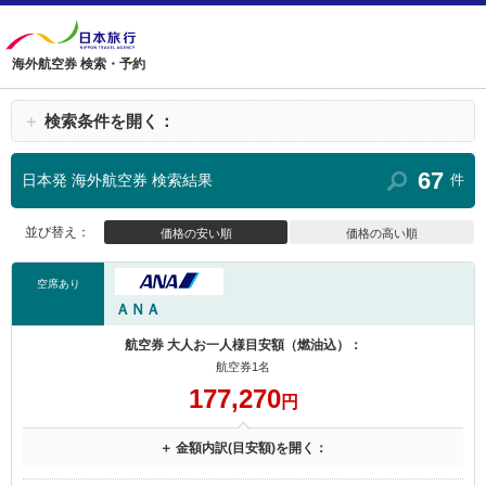
海外航空券 検索・予約
＋
検索条件を開く：
67
日本発 海外航空券 検索結果
件
並び替え：
価格の安い順
価格の高い順
空席あり
ＡＮＡ
航空券 大人お一人様目安額（燃油込）：
航空券1名
177,270
円
＋ 金額内訳(目安額)を開く：