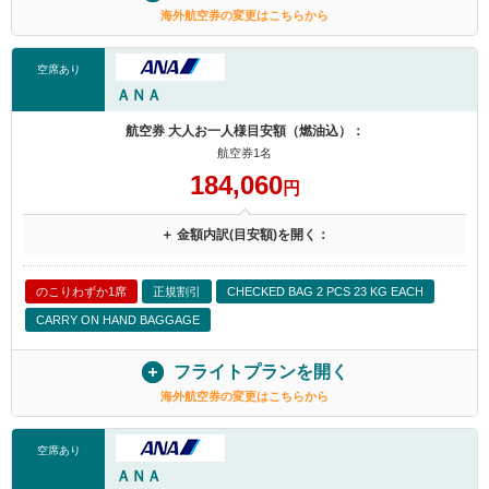
海外航空券の変更はこちらから
空席あり
ＡＮＡ
航空券 大人お一人様目安額（燃油込）：
航空券1名
184,060
円
＋ 金額内訳(目安額)を開く：
のこりわずか1席
正規割引
CHECKED BAG 2 PCS 23 KG EACH
CARRY ON HAND BAGGAGE
フライトプランを開く
海外航空券の変更はこちらから
空席あり
ＡＮＡ