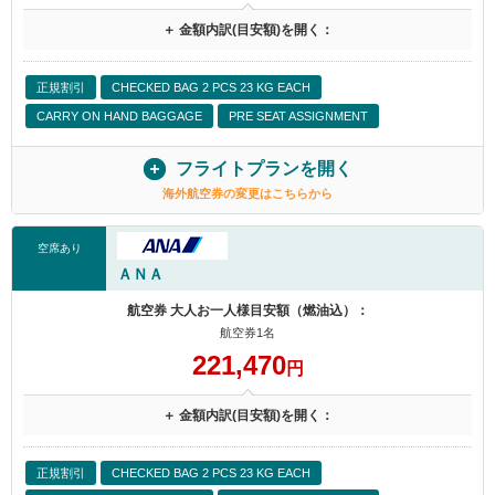
＋ 金額内訳(目安額)を開く：
正規割引
CHECKED BAG 2 PCS 23 KG EACH
CARRY ON HAND BAGGAGE
PRE SEAT ASSIGNMENT
フライトプランを開く
海外航空券の変更はこちらから
空席あり
ＡＮＡ
航空券 大人お一人様目安額（燃油込）：
航空券1名
221,470
円
＋ 金額内訳(目安額)を開く：
正規割引
CHECKED BAG 2 PCS 23 KG EACH