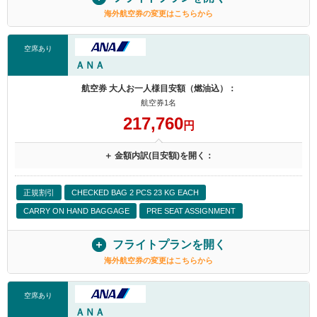
海外航空券の変更はこちらから
空席あり
ＡＮＡ
航空券 大人お一人様目安額（燃油込）：
航空券1名
217,760
円
＋ 金額内訳(目安額)を開く：
正規割引
CHECKED BAG 2 PCS 23 KG EACH
CARRY ON HAND BAGGAGE
PRE SEAT ASSIGNMENT
フライトプランを開く
海外航空券の変更はこちらから
空席あり
ＡＮＡ