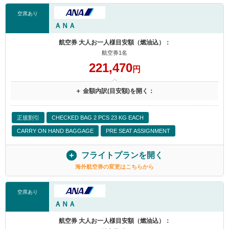
空席あり
ＡＮＡ
航空券 大人お一人様目安額（燃油込）：
航空券1名
221,470
円
＋ 金額内訳(目安額)を開く：
正規割引
CHECKED BAG 2 PCS 23 KG EACH
CARRY ON HAND BAGGAGE
PRE SEAT ASSIGNMENT
フライトプランを開く
海外航空券の変更はこちらから
空席あり
ＡＮＡ
航空券 大人お一人様目安額（燃油込）：