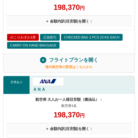
198,370
円
＋ 金額内訳(目安額)を開く：
のこりわずか1席
正規割引
CHECKED BAG 2 PCS 23 KG EACH
CARRY ON HAND BAGGAGE
フライトプランを開く
海外航空券の変更はこちらから
空席あり
ＡＮＡ
航空券 大人お一人様目安額（燃油込）：
航空券1名
198,370
円
＋ 金額内訳(目安額)を開く：