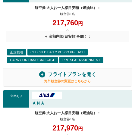
航空券 大人お一人様目安額（燃油込）：
航空券1名
217,760
円
＋ 金額内訳(目安額)を開く：
正規割引
CHECKED BAG 2 PCS 23 KG EACH
CARRY ON HAND BAGGAGE
PRE SEAT ASSIGNMENT
フライトプランを開く
海外航空券の変更はこちらから
空席あり
ＡＮＡ
航空券 大人お一人様目安額（燃油込）：
航空券1名
217,970
円