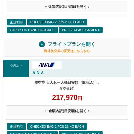
＋ 金額内訳(目安額)を開く：
正規割引
CHECKED BAG 2 PCS 23 KG EACH
CARRY ON HAND BAGGAGE
PRE SEAT ASSIGNMENT
フライトプランを開く
海外航空券の変更はこちらから
空席あり
ＡＮＡ
航空券 大人お一人様目安額（燃油込）：
航空券1名
217,970
円
＋ 金額内訳(目安額)を開く：
正規割引
CHECKED BAG 2 PCS 23 KG EACH