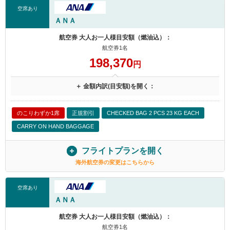
空席あり
ＡＮＡ
航空券 大人お一人様目安額（燃油込）：
航空券1名
198,370
円
＋ 金額内訳(目安額)を開く：
のこりわずか1席
正規割引
CHECKED BAG 2 PCS 23 KG EACH
CARRY ON HAND BAGGAGE
フライトプランを開く
海外航空券の変更はこちらから
空席あり
ＡＮＡ
航空券 大人お一人様目安額（燃油込）：
航空券1名