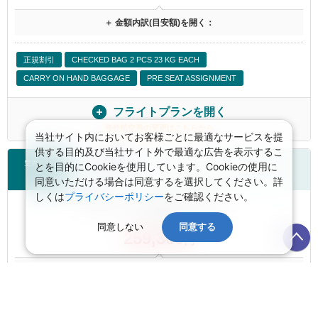
＋ 金額内訳(目安額)を開く：
正規割引
CHECKED BAG 2 PCS 23 KG EACH
CARRY ON HAND BAGGAGE
PRE SEAT ASSIGNMENT
フライトプランを開く
海外航空券の変更はこちらから
当社サイト内においてお客様ごとに最適なサービスを提
供する目的及び当社サイト外で最適な広告を表示するこ
空席あり
とを目的にCookieを使用しています。Cookieの使用に
ＡＮＡ
同意いただける場合は同意するを選択してください。詳
しくは
プライバシーポリシー
をご確認ください。
航空券 大人お一人様目安額（燃油込）：
航空券1名
同意しない
同意する
259,360
円
＋ 金額内訳(目安額)を開く：
正規割引
CHECKED BAG 2 PCS 23 KG EACH