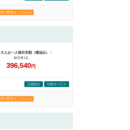
空券の変更はこちらから
 大人お一人様目安額（燃油込）：
航空券1名
396,540
円
正規割引
付加サービス
空券の変更はこちらから