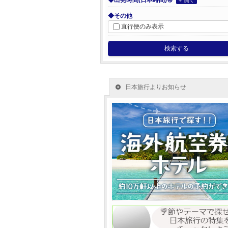
◆出発時間(日本時間)帯
＋ 開く
◆その他
直行便のみ表示
検索する