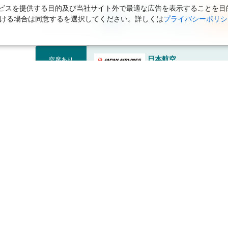
スを提供する目的及び当社サイト外で最適な広告を表示することを目的に
ただける場合は同意するを選択してください。詳しくは
プライバシーポリシ
フライトプランを開く
海外航
日本航空
空席あり
金額内訳(目安額)：
航空券
海外航空券：
229,500円
税サ・燃油等：
172,070円
合計金額：
401,570円
の
フライトプランを開く
海外航
日本航空
空席あり