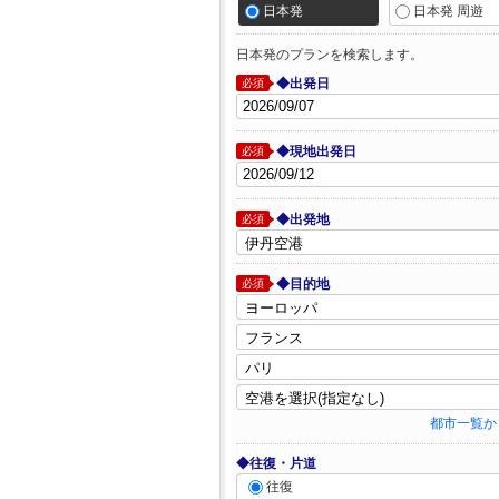
日本発
日本発 周遊
日本発のプランを検索します。
◆出発日
必須
◆現地出発日
必須
◆出発地
必須
◆目的地
必須
都市一覧か
◆往復・片道
往復