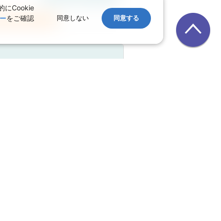
Cookie
ー
をご確認
同意しない
同意する
空券の変更はこちらから
 大人お一人様目安額（燃油込）：
航空券1名
401,570
円
こりわずか1席
正規割引
付加サービス
空券の変更はこちらから