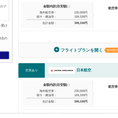
金額内訳(目安額)：
行のプ
航空券
海外航空券：
230,000円
税サ・燃油等：
169,330円
合計金額：
399,330円
を受け
。
時点の
。
フライトプランを開く
海外航
日本航空
空席あり
金額内訳(目安額)：
航空券
海外航空券：
230,000円
税サ・燃油等：
169,330円
合計金額：
399,330円