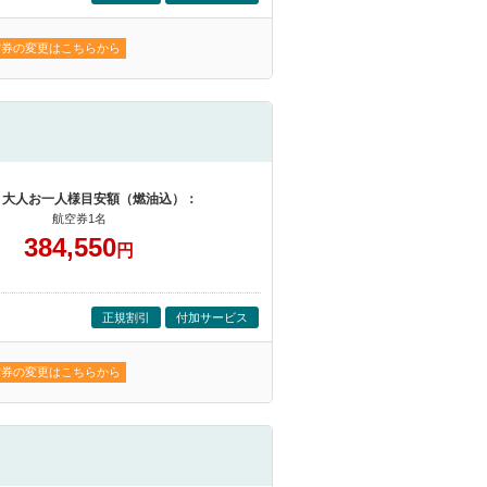
空券の変更はこちらから
 大人お一人様目安額（燃油込）：
航空券1名
384,550
円
正規割引
付加サービス
空券の変更はこちらから