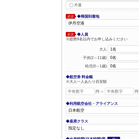
片道
◆帰国到着地
必須
◆人員
必須
※総勢9名以内でお申し込みください
大人
子供(2～11歳)
幼児(0～1歳)
◆航空券 料金幅
※大人一人あたり目安額
円 ～
円
◆利用航空会社・アライアンス
◆座席クラス