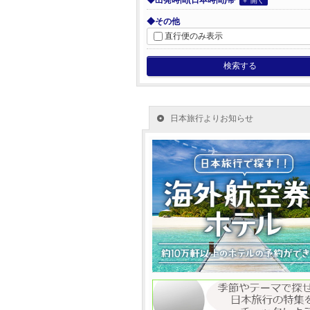
◆出発時間(日本時間)帯
＋ 開く
◆その他
直行便のみ表示
検索する