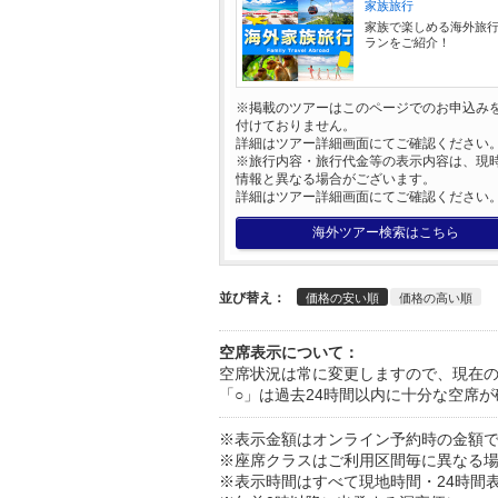
家族旅行
家族で楽しめる海外旅
ランをご紹介！
※掲載のツアーはこのページでのお申込み
付けておりません。
詳細はツアー詳細画面にてご確認ください
※旅行内容・旅行代金等の表示内容は、現
情報と異なる場合がございます。
詳細はツアー詳細画面にてご確認ください
海外ツアー検索はこちら
並び替え：
価格の安い順
価格の高い順
空席表示について：
空席状況は常に変更しますので、現在
「○」は過去24時間以内に十分な空席
※表示金額はオンライン予約時の金額
※座席クラスはご利用区間毎に異なる
※表示時間はすべて現地時間・24時間