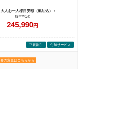
 大人お一人様目安額（燃油込）：
航空券1名
245,990
円
正規割引
付加サービス
空券の変更はこちらから