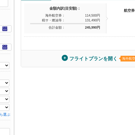
金額内訳(目安額)：
航空券
海外航空券：
114,500円
税サ・燃油等：
131,490円
合計金額：
245,990円
フライトプランを開く
海外航
ら選ぶ