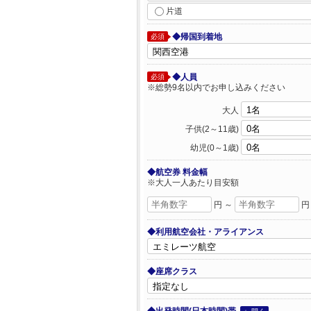
片道
◆帰国到着地
必須
◆人員
必須
※総勢9名以内でお申し込みください
大人
子供(2～11歳)
幼児(0～1歳)
◆航空券 料金幅
※大人一人あたり目安額
円 ～
円
◆利用航空会社・アライアンス
◆座席クラス