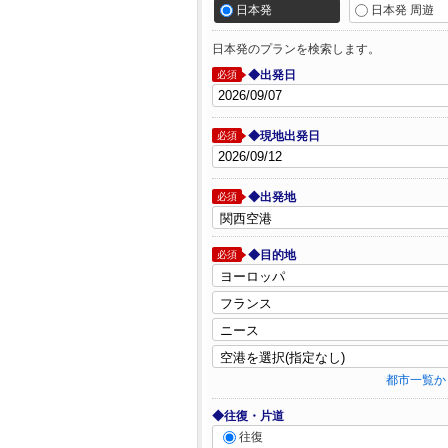
日本発
日本発 周遊
日本発のプランを検索します。
◆出発日
必須
◆現地出発日
必須
◆出発地
必須
◆目的地
必須
都市一覧か
◆往復・片道
往復