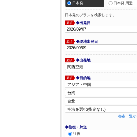
日本発
日本発 周遊
日本発のプランを検索します。
◆出発日
必須
◆現地出発日
必須
◆出発地
必須
◆目的地
必須
都市一覧か
◆往復・片道
往復