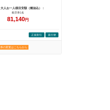
 大人お一人様目安額（燃油込）：
航空券1名
81,140
円
正規割引
直行便
空券の変更はこちらから