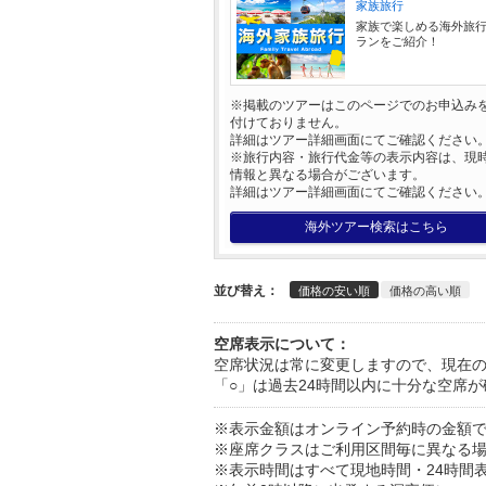
家族旅行
家族で楽しめる海外旅
ランをご紹介！
※掲載のツアーはこのページでのお申込み
付けておりません。
詳細はツアー詳細画面にてご確認ください
※旅行内容・旅行代金等の表示内容は、現
情報と異なる場合がございます。
詳細はツアー詳細画面にてご確認ください
海外ツアー検索はこちら
並び替え：
価格の安い順
価格の高い順
空席表示について：
空席状況は常に変更しますので、現在
「○」は過去24時間以内に十分な空席
※表示金額はオンライン予約時の金額
※座席クラスはご利用区間毎に異なる
※表示時間はすべて現地時間・24時間