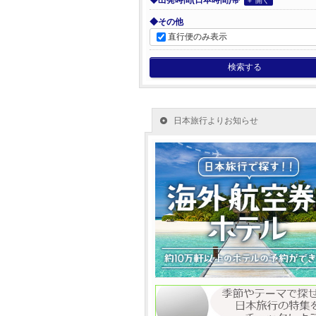
◆出発時間(日本時間)帯
＋ 開く
◆その他
直行便のみ表示
検索する