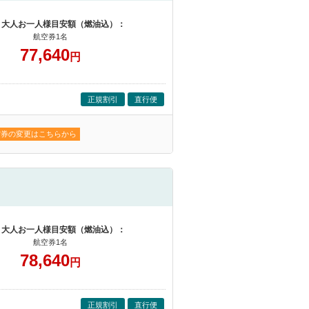
 大人お一人様目安額（燃油込）：
航空券1名
77,640
円
正規割引
直行便
空券の変更はこちらから
 大人お一人様目安額（燃油込）：
航空券1名
78,640
円
正規割引
直行便