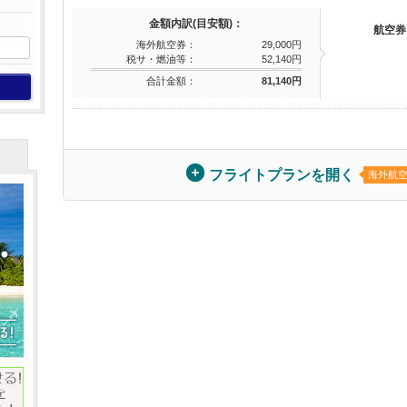
金額内訳(目安額)：
航空券
海外航空券：
29,000円
税サ・燃油等：
52,140円
合計金額：
81,140円
フライトプランを開く
海外航