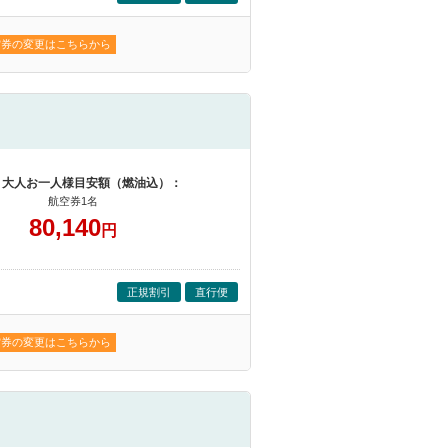
空券の変更はこちらから
 大人お一人様目安額（燃油込）：
航空券1名
80,140
円
正規割引
直行便
空券の変更はこちらから