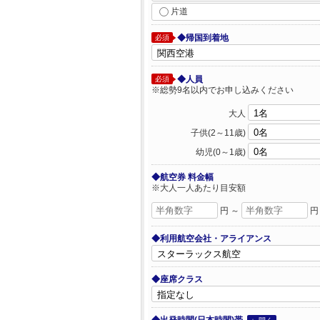
片道
◆帰国到着地
必須
◆人員
必須
※総勢9名以内でお申し込みください
大人
子供(2～11歳)
幼児(0～1歳)
◆航空券 料金幅
※大人一人あたり目安額
円 ～
円
◆利用航空会社・アライアンス
◆座席クラス