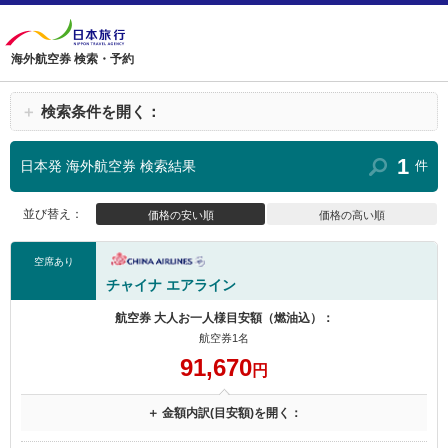
海外航空券 検索・予約
＋
検索条件を開く：
1
日本発 海外航空券 検索結果
件
並び替え：
価格の安い順
価格の高い順
空席あり
チャイナ エアライン
航空券 大人お一人様目安額（燃油込）：
航空券1名
91,670
円
＋ 金額内訳(目安額)を開く：