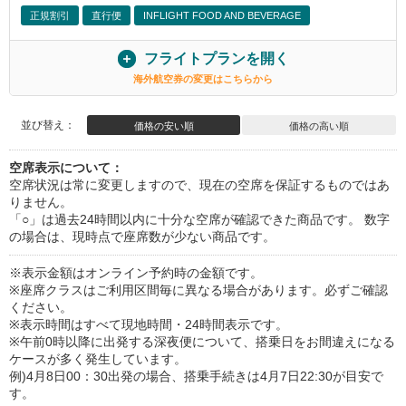
正規割引
直行便
INFLIGHT FOOD AND BEVERAGE
フライトプランを開く
海外航空券の変更はこちらから
並び替え：
価格の安い順
価格の高い順
空席表示について：
空席状況は常に変更しますので、現在の空席を保証するものではあ
りません。
「○」は過去24時間以内に十分な空席が確認できた商品です。 数字
の場合は、現時点で座席数が少ない商品です。
※表示金額はオンライン予約時の金額です。
※座席クラスはご利用区間毎に異なる場合があります。必ずご確認
ください。
※表示時間はすべて現地時間・24時間表示です。
※午前0時以降に出発する深夜便について、搭乗日をお間違えになる
ケースが多く発生しています。
例)4月8日00：30出発の場合、搭乗手続きは4月7日22:30が目安で
す。