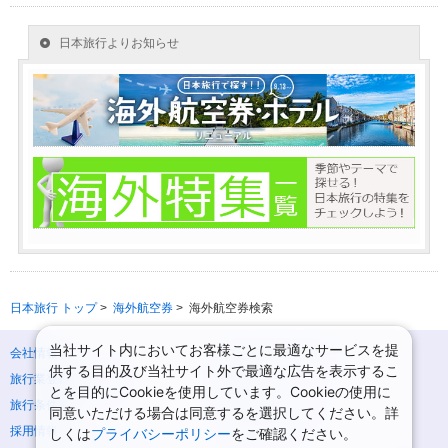
日本旅行 トップ
>
海外航空券
>
海外航空券検索
当社サイト内においてお客様ごとに最適なサービスを提
会社情報
プライバシーポリシー
供する目的及び当社サイト外で最適な広告を表示するこ
旅行業登録票・約款
規約集
とを目的にCookieを使用しています。Cookieの使用に
旅行条件書
ニュースリリース
同意いただける場合は同意するを選択してください。詳
採用情報
サイトマップ
しくは
プライバシーポリシー
をご確認ください。