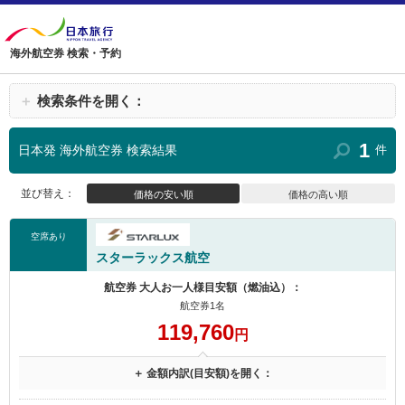
海外航空券 検索・予約
＋
検索条件を開く：
1
日本発 海外航空券 検索結果
件
並び替え：
価格の安い順
価格の高い順
空席あり
スターラックス航空
航空券 大人お一人様目安額（燃油込）：
航空券1名
119,760
円
＋ 金額内訳(目安額)を開く：