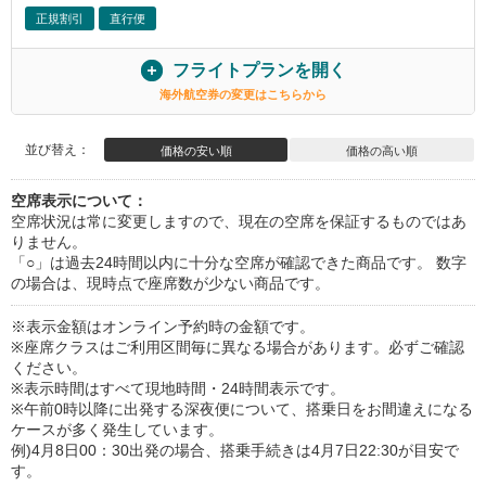
正規割引
直行便
フライトプランを開く
海外航空券の変更はこちらから
並び替え：
価格の安い順
価格の高い順
空席表示について：
空席状況は常に変更しますので、現在の空席を保証するものではあ
りません。
「○」は過去24時間以内に十分な空席が確認できた商品です。 数字
の場合は、現時点で座席数が少ない商品です。
※表示金額はオンライン予約時の金額です。
※座席クラスはご利用区間毎に異なる場合があります。必ずご確認
ください。
※表示時間はすべて現地時間・24時間表示です。
※午前0時以降に出発する深夜便について、搭乗日をお間違えになる
ケースが多く発生しています。
例)4月8日00：30出発の場合、搭乗手続きは4月7日22:30が目安で
す。