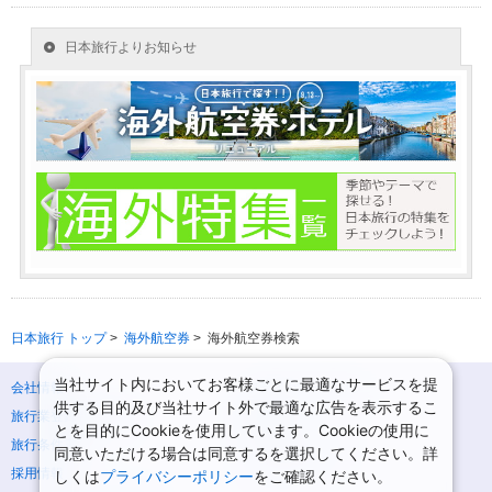
日本旅行 トップ
>
海外航空券
>
海外航空券検索
当社サイト内においてお客様ごとに最適なサービスを提
会社情報
プライバシーポリシー
供する目的及び当社サイト外で最適な広告を表示するこ
旅行業登録票・約款
規約集
とを目的にCookieを使用しています。Cookieの使用に
旅行条件書
ニュースリリース
同意いただける場合は同意するを選択してください。詳
採用情報
サイトマップ
しくは
プライバシーポリシー
をご確認ください。