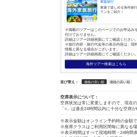
家族旅行
家族で楽しめる海外旅
ランをご紹介！
※掲載のツアーはこのページでのお申込み
付けておりません。
詳細はツアー詳細画面にてご確認ください
※旅行内容・旅行代金等の表示内容は、現
情報と異なる場合がございます。
詳細はツアー詳細画面にてご確認ください
海外ツアー検索はこちら
並び替え：
価格の安い順
価格の高い順
空席表示について：
空席状況は常に変更しますので、現在
「○」は過去24時間以内に十分な空席
※表示金額はオンライン予約時の金額
※座席クラスはご利用区間毎に異なる
※表示時間はすべて現地時間・24時間