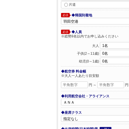
片道
◆帰国到着地
必須
◆人員
必須
※総勢9名以内でお申し込みください
大人
子供(2～11歳)
幼児(0～1歳)
◆航空券 料金幅
※大人一人あたり目安額
円 ～
円
◆利用航空会社・アライアンス
◆座席クラス