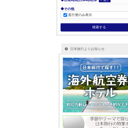
◆出発時間(日本時間)帯
＋ 開く
◆その他
直行便のみ表示
検索する