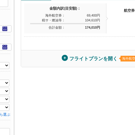
金額内訳(目安額)：
航空券
海外航空券：
69,400円
税サ・燃油等：
104,610円
合計金額：
174,010円
フライトプランを開く
海外航
ら選ぶ