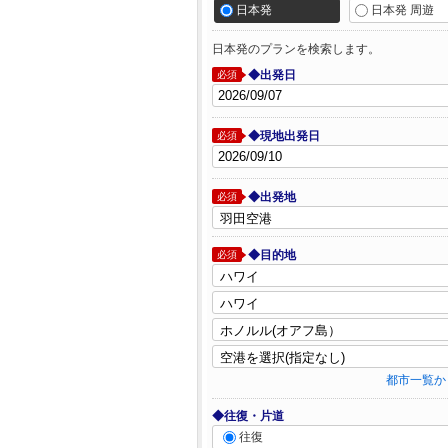
日本発
日本発 周遊
日本発のプランを検索します。
◆出発日
必須
◆現地出発日
必須
◆出発地
必須
◆目的地
必須
都市一覧か
◆往復・片道
往復