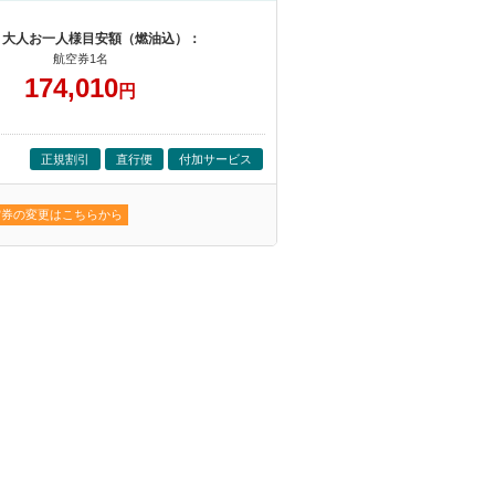
 大人お一人様目安額（燃油込）：
航空券1名
174,010
円
正規割引
直行便
付加サービス
空券の変更はこちらから