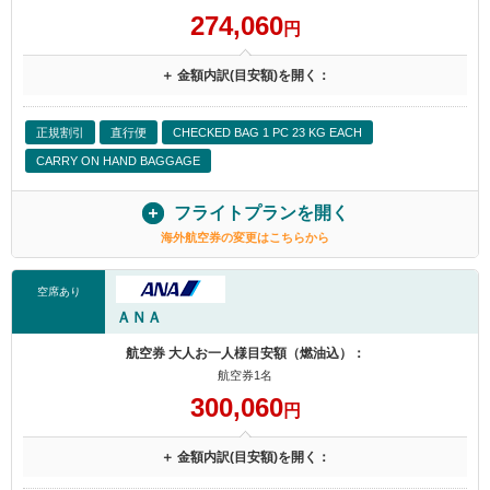
274,060
円
＋ 金額内訳(目安額)を開く：
正規割引
直行便
CHECKED BAG 1 PC 23 KG EACH
CARRY ON HAND BAGGAGE
フライトプランを開く
海外航空券の変更はこちらから
空席あり
ＡＮＡ
航空券 大人お一人様目安額（燃油込）：
航空券1名
300,060
円
＋ 金額内訳(目安額)を開く：