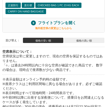
正規割引
直行便
CHECKED BAG 1 PC 23 KG EACH
CARRY ON HAND BAGGAGE
フライトプランを開く
海外航空券の変更はこちらから
並び替え：
価格の安い順
価格の高い順
空席表示について：
空席状況は常に変更しますので、現在の空席を保証するものではあ
りません。
「○」は過去24時間以内に十分な空席が確認できた商品です。 数字
の場合は、現時点で座席数が少ない商品です。
※表示金額はオンライン予約時の金額です。
※座席クラスはご利用区間毎に異なる場合があります。必ずご確認
ください。
※表示時間はすべて現地時間・24時間表示です。
※午前0時以降に出発する深夜便について、搭乗日をお間違えになる
ケースが多く発生しています。
例)4月8日00：30出発の場合、搭乗手続きは4月7日22:30が目安で