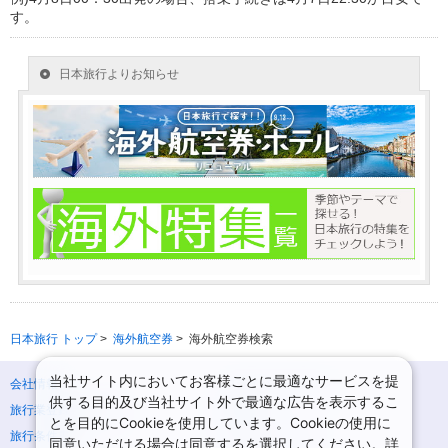
す。
日本旅行 トップ
>
海外航空券
>
海外航空券検索
当社サイト内においてお客様ごとに最適なサービスを提
会社情報
プライバシーポリシー
供する目的及び当社サイト外で最適な広告を表示するこ
旅行業登録票・約款
規約集
とを目的にCookieを使用しています。Cookieの使用に
旅行条件書
ニュースリリース
同意いただける場合は同意するを選択してください。詳