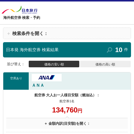
海外航空券 検索・予約
＋
検索条件を開く：
10
日本発 海外航空券 検索結果
件
並び替え：
価格の安い順
価格の高い順
空席あり
ＡＮＡ
航空券 大人お一人様目安額（燃油込）：
航空券1名
134,760
円
＋ 金額内訳(目安額)を開く：