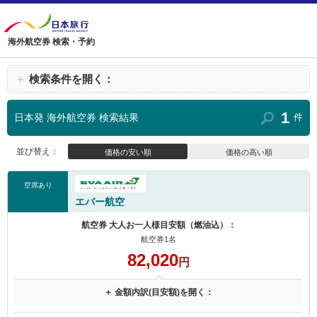
海外航空券 検索・予約
＋
検索条件を開く：
1
日本発 海外航空券 検索結果
件
並び替え：
価格の安い順
価格の高い順
空席あり
エバー航空
航空券 大人お一人様目安額（燃油込）：
航空券1名
82,020
円
＋ 金額内訳(目安額)を開く：