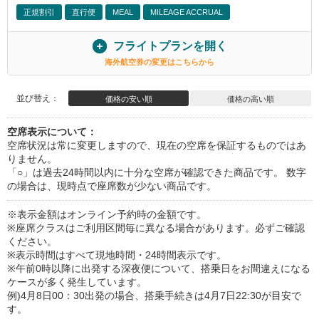
正規割引
直行便
MEAL
MILEAGE ACCRUAL
フライトプランを開く
海外航空券の変更はこちらから
並び替え：
価格の安い順
価格の高い順
空席表示について：
空席状況は常に変更しますので、現在の空席を保証するものではあ
りません。
「○」は過去24時間以内に十分な空席が確認できた商品です。 数字
の場合は、現時点で座席数が少ない商品です。
※表示金額はオンライン予約時の金額です。
※座席クラスはご利用区間毎に異なる場合があります。必ずご確認
ください。
※表示時間はすべて現地時間・24時間表示です。
※午前0時以降に出発する深夜便について、搭乗日をお間違えになる
ケースが多く発生しています。
例)4月8日00：30出発の場合、搭乗手続きは4月7日22:30が目安で
す。