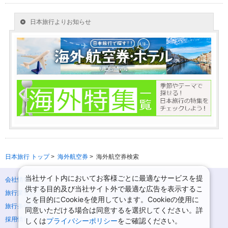
日本旅行 トップ
>
海外航空券
>
海外航空券検索
当社サイト内においてお客様ごとに最適なサービスを提
会社情報
プライバシーポリシー
供する目的及び当社サイト外で最適な広告を表示するこ
旅行業登録票・約款
規約集
とを目的にCookieを使用しています。Cookieの使用に
旅行条件書
ニュースリリース
同意いただける場合は同意するを選択してください。詳
採用情報
サイトマップ
しくは
プライバシーポリシー
をご確認ください。