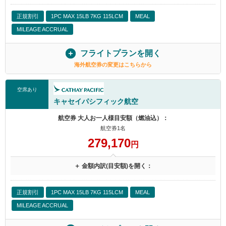
正規割引
1PC MAX 15LB 7KG 115LCM
MEAL
MILEAGE ACCRUAL
フライトプランを開く
海外航空券の変更はこちらから
空席あり
キャセイパシフィック航空
航空券 大人お一人様目安額（燃油込）：
航空券1名
279,170
円
＋ 金額内訳(目安額)を開く：
正規割引
1PC MAX 15LB 7KG 115LCM
MEAL
MILEAGE ACCRUAL