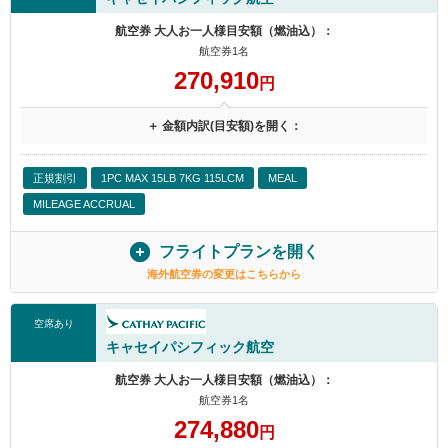
航空券 大人お一人様目安額（燃油込）：
航空券1名
270,910
円
＋ 金額内訳(目安額)を開く：
正規割引
1PC MAX 15LB 7KG 115LCM
MEAL
MILEAGE ACCRUAL
フライトプランを開く
海外航空券の変更はこちらから
空席あり
キャセイパシフィック航空
航空券 大人お一人様目安額（燃油込）：
航空券1名
274,880
円