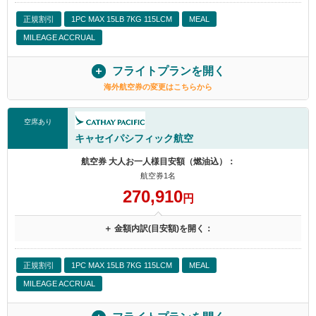
正規割引
1PC MAX 15LB 7KG 115LCM
MEAL
MILEAGE ACCRUAL
フライトプランを開く
海外航空券の変更はこちらから
空席あり
キャセイパシフィック航空
航空券 大人お一人様目安額（燃油込）：
航空券1名
270,910
円
＋ 金額内訳(目安額)を開く：
正規割引
1PC MAX 15LB 7KG 115LCM
MEAL
MILEAGE ACCRUAL