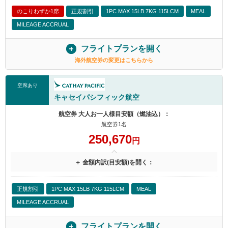
のこりわずか1席
正規割引
1PC MAX 15LB 7KG 115LCM
MEAL
MILEAGE ACCRUAL
フライトプランを開く
海外航空券の変更はこちらから
空席あり
キャセイパシフィック航空
航空券 大人お一人様目安額（燃油込）：
航空券1名
250,670
円
＋ 金額内訳(目安額)を開く：
正規割引
1PC MAX 15LB 7KG 115LCM
MEAL
MILEAGE ACCRUAL
フライトプランを開く