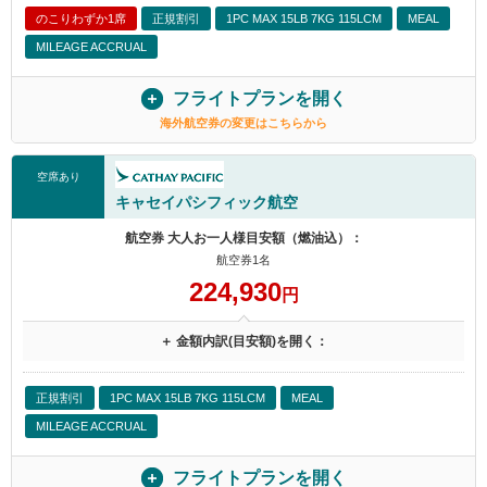
のこりわずか1席
正規割引
1PC MAX 15LB 7KG 115LCM
MEAL
MILEAGE ACCRUAL
フライトプランを開く
海外航空券の変更はこちらから
空席あり
キャセイパシフィック航空
航空券 大人お一人様目安額（燃油込）：
航空券1名
224,930
円
＋ 金額内訳(目安額)を開く：
正規割引
1PC MAX 15LB 7KG 115LCM
MEAL
MILEAGE ACCRUAL
フライトプランを開く