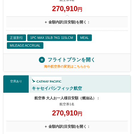
270,910
円
＋ 金額内訳(目安額)を開く：
正規割引
1PC MAX 15LB 7KG 115LCM
MEAL
MILEAGE ACCRUAL
フライトプランを開く
海外航空券の変更はこちらから
空席あり
キャセイパシフィック航空
航空券 大人お一人様目安額（燃油込）：
航空券1名
270,910
円
＋ 金額内訳(目安額)を開く：