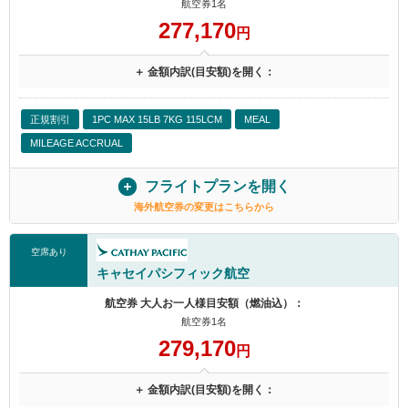
航空券1名
277,170
円
＋ 金額内訳(目安額)を開く：
正規割引
1PC MAX 15LB 7KG 115LCM
MEAL
MILEAGE ACCRUAL
フライトプランを開く
海外航空券の変更はこちらから
空席あり
キャセイパシフィック航空
航空券 大人お一人様目安額（燃油込）：
航空券1名
279,170
円
＋ 金額内訳(目安額)を開く：