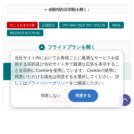
＋ 金額内訳(目安額)を開く：
のこりわずか1席
正規割引
1PC MAX 15LB 7KG 115LCM
MEAL
MILEAGE ACCRUAL
フライトプランを開く
海外航空券の変更はこちらから
当社サイト内においてお客様ごとに最適なサービスを提
供する目的及び当社サイト外で最適な広告を表示するこ
空席あり
とを目的にCookieを使用しています。Cookieの使用に
キャセイパシフィック航空
同意いただける場合は同意するを選択してください。詳
しくは
プライバシーポリシー
をご確認ください。
航空券 大人お一人様目安額（燃油込）：
航空券1名
同意しない
同意する
281,620
円
＋ 金額内訳(目安額)を開く：
正規割引
1PC MAX 15LB 7KG 115LCM
MEAL