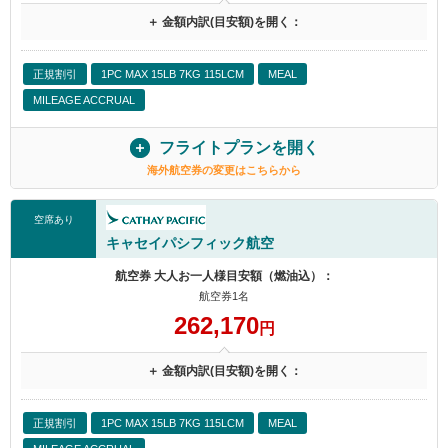
＋ 金額内訳(目安額)を開く：
正規割引
1PC MAX 15LB 7KG 115LCM
MEAL
MILEAGE ACCRUAL
フライトプランを開く
海外航空券の変更はこちらから
空席あり
キャセイパシフィック航空
航空券 大人お一人様目安額（燃油込）：
航空券1名
262,170
円
＋ 金額内訳(目安額)を開く：
正規割引
1PC MAX 15LB 7KG 115LCM
MEAL