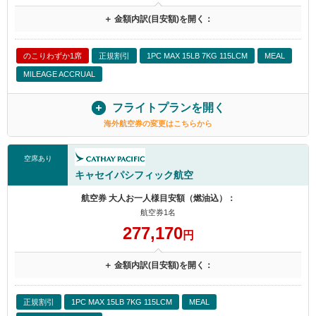
＋ 金額内訳(目安額)を開く：
のこりわずか1席
正規割引
1PC MAX 15LB 7KG 115LCM
MEAL
MILEAGE ACCRUAL
フライトプランを開く
海外航空券の変更はこちらから
空席あり
キャセイパシフィック航空
航空券 大人お一人様目安額（燃油込）：
航空券1名
277,170
円
＋ 金額内訳(目安額)を開く：
正規割引
1PC MAX 15LB 7KG 115LCM
MEAL