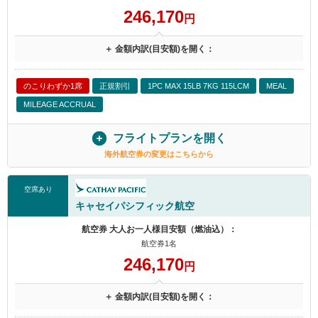
246,170
円
＋ 金額内訳(目安額)を開く：
のこりわずか1席
正規割引
1PC MAX 15LB 7KG 115LCM
MEAL
MILEAGE ACCRUAL
フライトプランを開く
海外航空券の変更はこちらから
空席あり
キャセイパシフィック航空
航空券 大人お一人様目安額（燃油込）：
航空券1名
246,170
円
＋ 金額内訳(目安額)を開く：