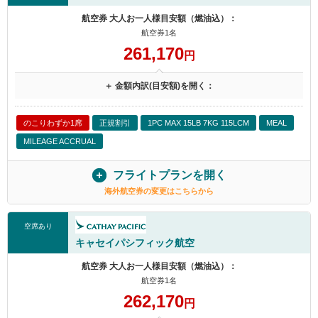
航空券 大人お一人様目安額（燃油込）：
航空券1名
261,170
円
＋ 金額内訳(目安額)を開く：
のこりわずか1席
正規割引
1PC MAX 15LB 7KG 115LCM
MEAL
MILEAGE ACCRUAL
フライトプランを開く
海外航空券の変更はこちらから
空席あり
キャセイパシフィック航空
航空券 大人お一人様目安額（燃油込）：
航空券1名
262,170
円