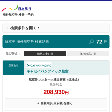
海外航空券 検索・予約
＋
検索条件を開く：
72
日本発 海外航空券 検索結果
件
並び替え：
価格の安い順
価格の高い順
空席あり
キャセイパシフィック航空
航空券 大人お一人様目安額（燃油込）：
航空券1名
208,930
円
＋ 金額内訳(目安額)を開く：