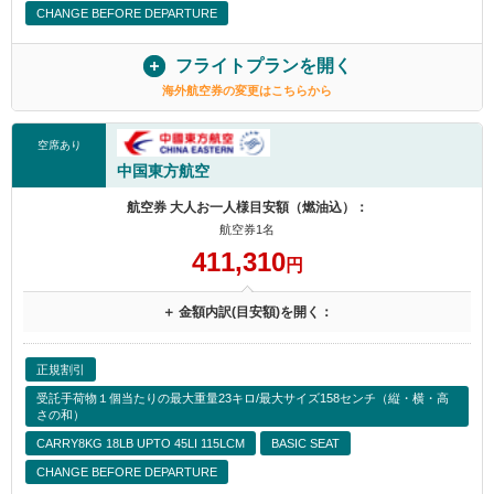
CHANGE BEFORE DEPARTURE
フライトプランを開く
海外航空券の変更はこちらから
空席あり
中国東方航空
航空券 大人お一人様目安額（燃油込）：
航空券1名
411,310
円
＋ 金額内訳(目安額)を開く：
正規割引
受託手荷物１個当たりの最大重量23キロ/最大サイズ158センチ（縦・横・高
さの和）
CARRY8KG 18LB UPTO 45LI 115LCM
BASIC SEAT
CHANGE BEFORE DEPARTURE