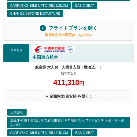
CARRY8KG 18LB UPTO 45LI 115LCM
BASIC SEAT
CHANGE BEFORE DEPARTURE
フライトプランを開く
海外航空券の変更はこちらから
空席あり
中国東方航空
航空券 大人お一人様目安額（燃油込）：
航空券1名
411,310
円
＋ 金額内訳(目安額)を開く：
正規割引
受託手荷物１個当たりの最大重量23キロ/最大サイズ158センチ（縦・横・高
さの和）
CARRY8KG 18LB UPTO 45LI 115LCM
BASIC SEAT