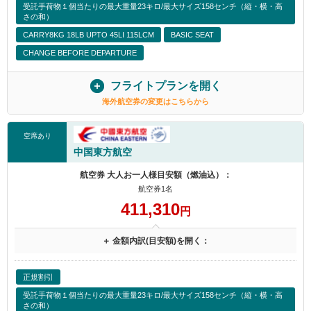
受託手荷物１個当たりの最大重量23キロ/最大サイズ158センチ（縦・横・高
さの和）
CARRY8KG 18LB UPTO 45LI 115LCM
BASIC SEAT
CHANGE BEFORE DEPARTURE
フライトプランを開く
海外航空券の変更はこちらから
空席あり
中国東方航空
航空券 大人お一人様目安額（燃油込）：
航空券1名
411,310
円
＋ 金額内訳(目安額)を開く：
正規割引
受託手荷物１個当たりの最大重量23キロ/最大サイズ158センチ（縦・横・高
さの和）