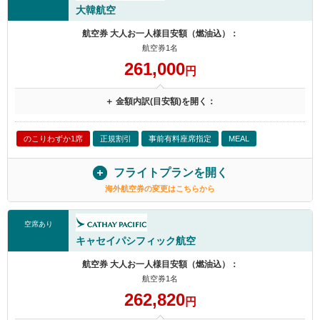
大韓航空
航空券 大人お一人様目安額（燃油込）：
航空券1名
261,000
円
＋ 金額内訳(目安額)を開く：
のこりわずか1席
正規割引
事前有料座席指定
MEAL
フライトプランを開く
海外航空券の変更はこちらから
空席あり
キャセイパシフィック航空
航空券 大人お一人様目安額（燃油込）：
航空券1名
262,820
円