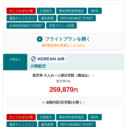
のこりわずか1席
正規割引
事前有料座席指定
MEAL
優先チェックイン
優先搭乗
REFUNDABLE TICKET
CHANGEABLE TICKET
空港ラウンジ利用
フライトプランを開く
海外航空券の変更はこちらから
空席あり
大韓航空
航空券 大人お一人様目安額（燃油込）：
航空券1名
259,870
円
＋ 金額内訳(目安額)を開く：
のこりわずか1席
正規割引
事前有料座席指定
MEAL
優先チェックイン
優先搭乗
REFUNDABLE TICKET