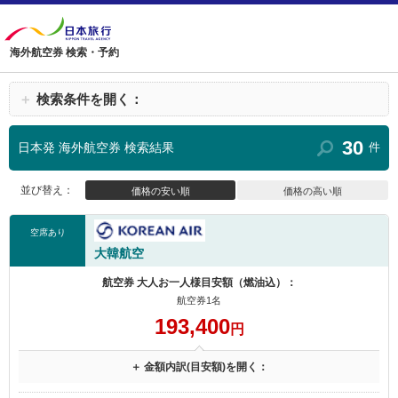
海外航空券 検索・予約
＋
検索条件を開く：
30
日本発 海外航空券 検索結果
件
並び替え：
価格の安い順
価格の高い順
空席あり
大韓航空
航空券 大人お一人様目安額（燃油込）：
航空券1名
193,400
円
＋ 金額内訳(目安額)を開く：