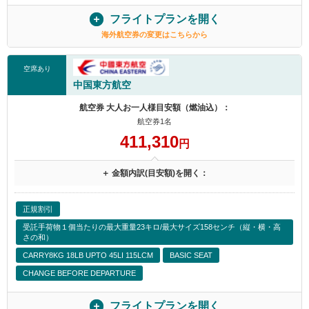
フライトプランを開く
海外航空券の変更はこちらから
空席あり
中国東方航空
航空券 大人お一人様目安額（燃油込）：
航空券1名
411,310
円
＋ 金額内訳(目安額)を開く：
正規割引
受託手荷物１個当たりの最大重量23キロ/最大サイズ158センチ（縦・横・高
さの和）
CARRY8KG 18LB UPTO 45LI 115LCM
BASIC SEAT
CHANGE BEFORE DEPARTURE
フライトプランを開く