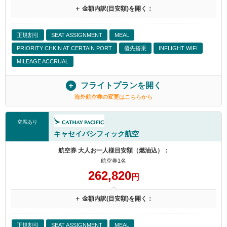
＋ 金額内訳(目安額)を開く：
正規割引
SEAT ASSIGNMENT
MEAL
PRIORITY CHKIN AT CERTAIN PORT
優先搭乗
INFLIGHT WIFI
MILEAGE ACCRUAL
フライトプランを開く
海外航空券の変更はこちらから
空席あり
キャセイパシフィック航空
航空券 大人お一人様目安額（燃油込）：
航空券1名
262,820
円
＋ 金額内訳(目安額)を開く：
正規割引
SEAT ASSIGNMENT
MEAL