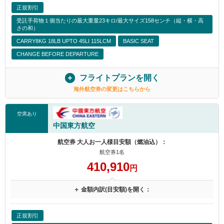
正規割引
受託手荷物１個当たりの最大重量23キロ/最大サイズ158センチ（縦・横・高
さの和）
CARRY8KG 18LB UPTO 45LI 115LCM
BASIC SEAT
CHANGE BEFORE DEPARTURE
フライトプランを開く
海外航空券の変更はこちらから
空席あり
中国東方航空
航空券 大人お一人様目安額（燃油込）：
航空券1名
410,910
円
＋ 金額内訳(目安額)を開く：
正規割引