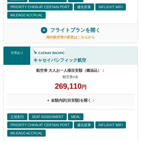
PRIORITY CHKIN AT CERTAIN PORT
優先搭乗
INFLIGHT WIFI
MILEAGE ACCRUAL
フライトプランを開く
海外航空券の変更はこちらから
空席あり
キャセイパシフィック航空
航空券 大人お一人様目安額（燃油込）：
航空券1名
269,110
円
＋ 金額内訳(目安額)を開く：
正規割引
SEAT ASSIGNMENT
MEAL
PRIORITY CHKIN AT CERTAIN PORT
優先搭乗
INFLIGHT WIFI
MILEAGE ACCRUAL