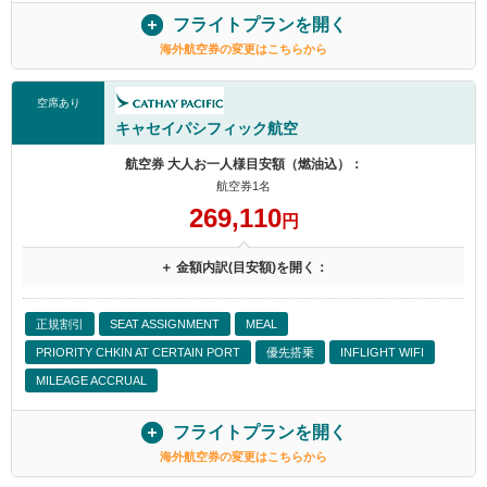
フライトプランを開く
海外航空券の変更はこちらから
空席あり
キャセイパシフィック航空
航空券 大人お一人様目安額（燃油込）：
航空券1名
269,110
円
＋ 金額内訳(目安額)を開く：
正規割引
SEAT ASSIGNMENT
MEAL
PRIORITY CHKIN AT CERTAIN PORT
優先搭乗
INFLIGHT WIFI
MILEAGE ACCRUAL
フライトプランを開く
海外航空券の変更はこちらから