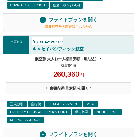
CHANGEABLE TICKET
空港ラウンジ利用
フライトプランを開く
海外航空券の変更はこちらから
空席あり
キャセイパシフィック航空
航空券 大人お一人様目安額（燃油込）：
航空券1名
260,360
円
＋ 金額内訳(目安額)を開く：
正規割引
直行便
SEAT ASSIGNMENT
MEAL
PRIORITY CHKIN AT CERTAIN PORT
優先搭乗
INFLIGHT WIFI
MILEAGE ACCRUAL
フライトプランを開く