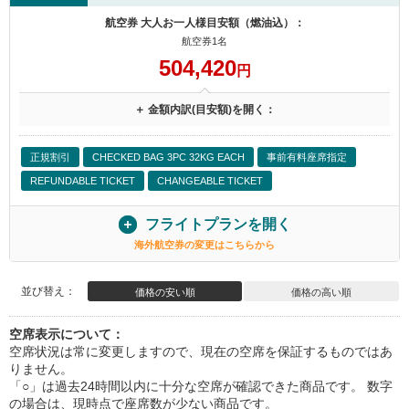
航空券 大人お一人様目安額（燃油込）：
航空券1名
504,420
円
＋ 金額内訳(目安額)を開く：
正規割引
CHECKED BAG 3PC 32KG EACH
事前有料座席指定
REFUNDABLE TICKET
CHANGEABLE TICKET
フライトプランを開く
海外航空券の変更はこちらから
並び替え：
価格の安い順
価格の高い順
空席表示について：
空席状況は常に変更しますので、現在の空席を保証するものではあ
りません。
「○」は過去24時間以内に十分な空席が確認できた商品です。 数字
の場合は、現時点で座席数が少ない商品です。