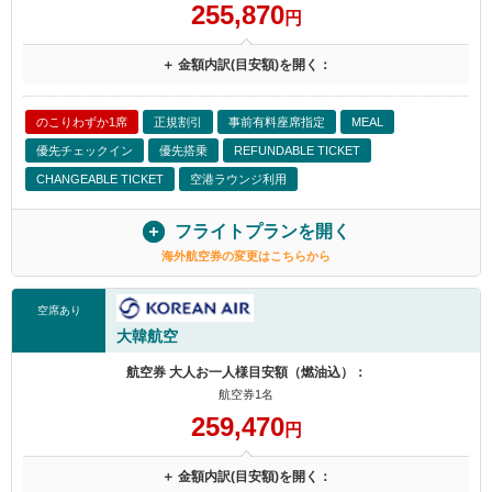
255,870
円
＋ 金額内訳(目安額)を開く：
のこりわずか1席
正規割引
事前有料座席指定
MEAL
優先チェックイン
優先搭乗
REFUNDABLE TICKET
CHANGEABLE TICKET
空港ラウンジ利用
フライトプランを開く
海外航空券の変更はこちらから
空席あり
大韓航空
航空券 大人お一人様目安額（燃油込）：
航空券1名
259,470
円
＋ 金額内訳(目安額)を開く：