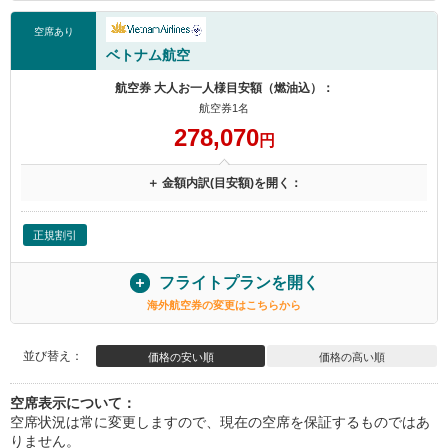
空席あり
ベトナム航空
航空券 大人お一人様目安額（燃油込）：
航空券1名
278,070
円
＋ 金額内訳(目安額)を開く：
正規割引
フライトプランを開く
海外航空券の変更はこちらから
並び替え：
価格の安い順
価格の高い順
空席表示について：
空席状況は常に変更しますので、現在の空席を保証するものではあ
りません。