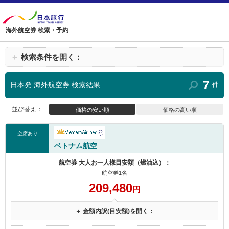
海外航空券 検索・予約
＋
検索条件を開く：
7
日本発 海外航空券 検索結果
件
並び替え：
価格の安い順
価格の高い順
空席あり
ベトナム航空
航空券 大人お一人様目安額（燃油込）：
航空券1名
209,480
円
＋ 金額内訳(目安額)を開く：