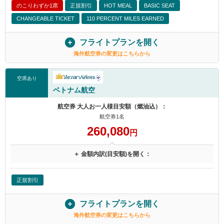
のこりわずか1席
正規割引
HOT MEAL
BASIC SEAT
CHANGEABLE TICKET
110 PERCENT MILES EARNED
フライトプランを開く
海外航空券の変更はこちらから
空席あり
ベトナム航空
航空券 大人お一人様目安額（燃油込）：
航空券1名
260,080
円
＋ 金額内訳(目安額)を開く：
正規割引
フライトプランを開く
海外航空券の変更はこちらから