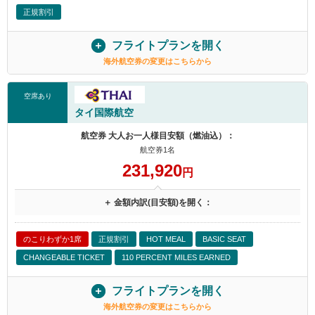
正規割引
フライトプランを開く
海外航空券の変更はこちらから
空席あり
タイ国際航空
航空券 大人お一人様目安額（燃油込）：
航空券1名
231,920
円
＋ 金額内訳(目安額)を開く：
のこりわずか1席
正規割引
HOT MEAL
BASIC SEAT
CHANGEABLE TICKET
110 PERCENT MILES EARNED
フライトプランを開く
海外航空券の変更はこちらから