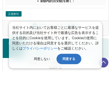
＋ 金額内訳(目安額)を開く：
正規割引
フライトプランを開く
当社サイト内においてお客様ごとに最適なサービスを提
海外航空券の変更はこちらから
供する目的及び当社サイト外で最適な広告を表示するこ
とを目的にCookieを使用しています。Cookieの使用に
同意いただける場合は同意するを選択してください。詳
空席あり
しくは
プライバシーポリシー
をご確認ください。
エバー航空
※他社使用便含む
同意しない
同意する
航空券 大人お一人様目安額（燃油込）：
航空券1名
160,690
円
＋ 金額内訳(目安額)を開く：
のこりわずか1席
正規割引
MEAL
STANDARD SEAT
MILEAGE ACCRUAL
CHANGEABLE TICKET
PREFERRED SEAT