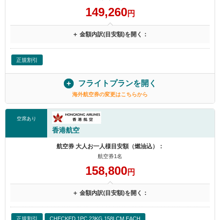
149,260
円
＋ 金額内訳(目安額)を開く：
正規割引
フライトプランを開く
海外航空券の変更はこちらから
空席あり
香港航空
航空券 大人お一人様目安額（燃油込）：
航空券1名
158,800
円
＋ 金額内訳(目安額)を開く：
正規割引
CHECKED 1PC 23KG 158LCM EACH