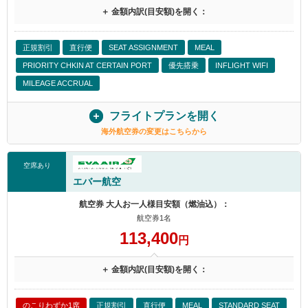
＋ 金額内訳(目安額)を開く：
正規割引
直行便
SEAT ASSIGNMENT
MEAL
PRIORITY CHKIN AT CERTAIN PORT
優先搭乗
INFLIGHT WIFI
MILEAGE ACCRUAL
フライトプランを開く
海外航空券の変更はこちらから
空席あり
エバー航空
航空券 大人お一人様目安額（燃油込）：
航空券1名
113,400
円
＋ 金額内訳(目安額)を開く：
のこりわずか1席
正規割引
直行便
MEAL
STANDARD SEAT