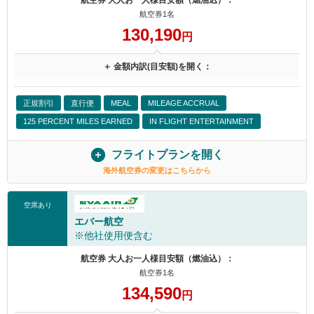
航空券 大人お一人様目安額（燃油込）：
航空券1名
130,190
円
＋ 金額内訳(目安額)を開く：
正規割引
直行便
MEAL
MILEAGE ACCRUAL
125 PERCENT MILES EARNED
IN FLIGHT ENTERTAINMENT
フライトプランを開く
海外航空券の変更はこちらから
空席あり
エバー航空
※他社使用便含む
航空券 大人お一人様目安額（燃油込）：
航空券1名
134,590
円