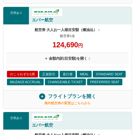
空席あり
エバー航空
航空券 大人お一人様目安額（燃油込）：
航空券1名
124,690
円
＋ 金額内訳(目安額)を開く：
のこりわずか1席
正規割引
直行便
MEAL
STANDARD SEAT
MILEAGE ACCRUAL
CHANGEABLE TICKET
PREFERRED SEAT
フライトプランを開く
海外航空券の変更はこちらから
空席あり
エバー航空