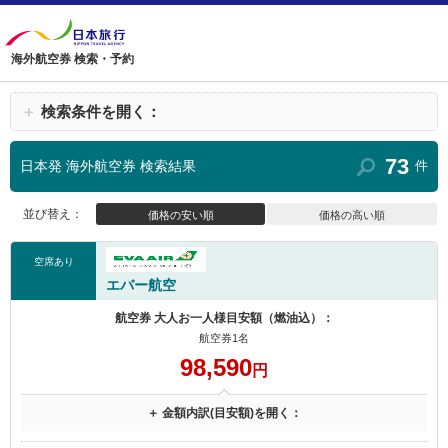
海外航空券 検索・予約
＋
検索条件を開く：
73
日本発 海外航空券 検索結果
件
並び替え：
価格の安い順
価格の高い順
空席あり
エバー航空
航空券 大人お一人様目安額（燃油込）：
航空券1名
98,590
円
＋ 金額内訳(目安額)を開く：