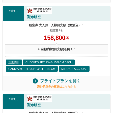
空席あり
香港航空
航空券 大人お一人様目安額（燃油込）：
航空券1名
158,800
円
＋ 金額内訳(目安額)を開く：
正規割引
CHECKED 1PC 23KG 158LCM EACH
CARRY7KG 15LB UPTO45LI 115LCM
MILEAGE ACCRUAL
フライトプランを開く
海外航空券の変更はこちらから
空席あり
香港航空