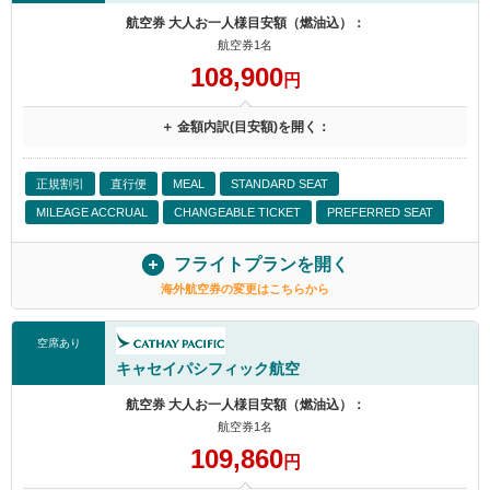
航空券 大人お一人様目安額（燃油込）：
航空券1名
108,900
円
＋ 金額内訳(目安額)を開く：
正規割引
直行便
MEAL
STANDARD SEAT
MILEAGE ACCRUAL
CHANGEABLE TICKET
PREFERRED SEAT
フライトプランを開く
海外航空券の変更はこちらから
空席あり
キャセイパシフィック航空
航空券 大人お一人様目安額（燃油込）：
航空券1名
109,860
円