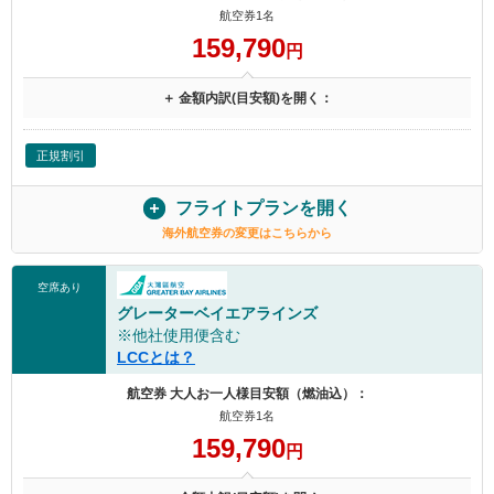
航空券1名
159,790
円
＋ 金額内訳(目安額)を開く：
正規割引
フライトプランを開く
海外航空券の変更はこちらから
空席あり
グレーターベイエアラインズ
※他社使用便含む
LCCとは？
航空券 大人お一人様目安額（燃油込）：
航空券1名
159,790
円