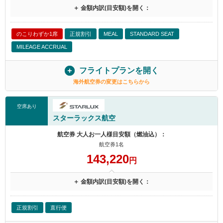
＋ 金額内訳(目安額)を開く：
のこりわずか1席
正規割引
MEAL
STANDARD SEAT
MILEAGE ACCRUAL
フライトプランを開く
海外航空券の変更はこちらから
空席あり
スターラックス航空
航空券 大人お一人様目安額（燃油込）：
航空券1名
143,220
円
＋ 金額内訳(目安額)を開く：
正規割引
直行便