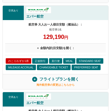
空席あり
エバー航空
航空券 大人お一人様目安額（燃油込）：
航空券1名
129,190
円
＋ 金額内訳(目安額)を開く：
のこりわずか1席
正規割引
直行便
MEAL
STANDARD SEAT
MILEAGE ACCRUAL
CHANGEABLE TICKET
PREFERRED SEAT
フライトプランを開く
海外航空券の変更はこちらから
空席あり
エバー航空