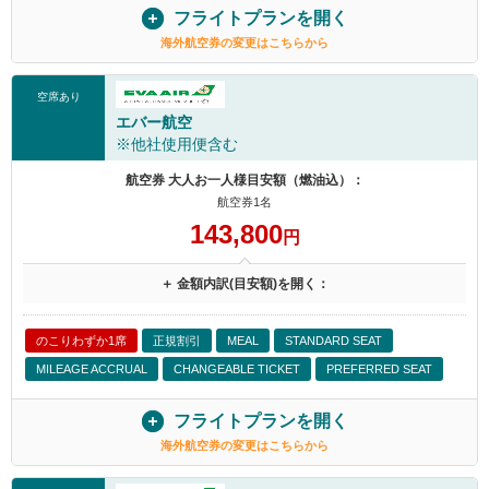
フライトプランを開く
海外航空券の変更はこちらから
空席あり
エバー航空
※他社使用便含む
航空券 大人お一人様目安額（燃油込）：
航空券1名
143,800
円
＋ 金額内訳(目安額)を開く：
のこりわずか1席
正規割引
MEAL
STANDARD SEAT
MILEAGE ACCRUAL
CHANGEABLE TICKET
PREFERRED SEAT
フライトプランを開く
海外航空券の変更はこちらから