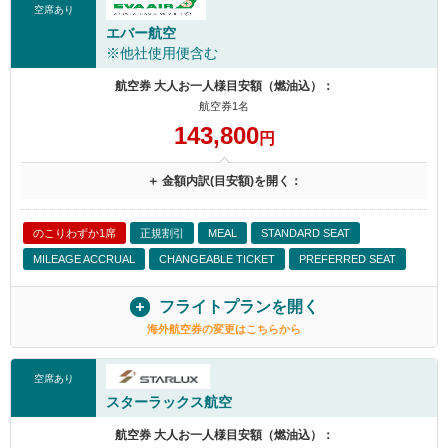
空席あり
エバー航空
※他社使用便含む
航空券 大人お一人様目安額（燃油込）：
航空券1名
143,800
円
＋ 金額内訳(目安額)を開く：
のこりわずか1席
正規割引
MEAL
STANDARD SEAT
MILEAGE ACCRUAL
CHANGEABLE TICKET
PREFERRED SEAT
フライトプランを開く
海外航空券の変更はこちらから
空席あり
スターラックス航空
航空券 大人お一人様目安額（燃油込）：