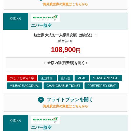
海外航空券の変更はこちらから
空席あり
エバー航空
航空券 大人お一人様目安額（燃油込）：
航空券1名
108,900
円
＋ 金額内訳(目安額)を開く：
のこりわずか1席
正規割引
直行便
MEAL
STANDARD SEAT
MILEAGE ACCRUAL
CHANGEABLE TICKET
PREFERRED SEAT
フライトプランを開く
海外航空券の変更はこちらから
空席あり
エバー航空