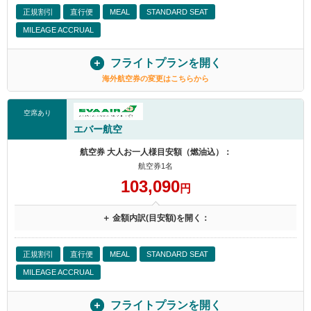
正規割引
直行便
MEAL
STANDARD SEAT
MILEAGE ACCRUAL
フライトプランを開く
海外航空券の変更はこちらから
空席あり
エバー航空
航空券 大人お一人様目安額（燃油込）：
航空券1名
103,090
円
＋ 金額内訳(目安額)を開く：
正規割引
直行便
MEAL
STANDARD SEAT
MILEAGE ACCRUAL
フライトプランを開く