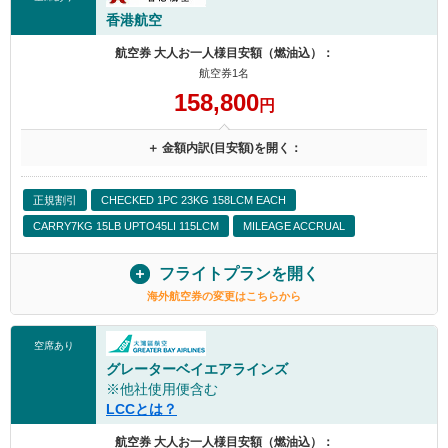
香港航空
航空券 大人お一人様目安額（燃油込）：
航空券1名
158,800
円
＋ 金額内訳(目安額)を開く：
正規割引
CHECKED 1PC 23KG 158LCM EACH
CARRY7KG 15LB UPTO45LI 115LCM
MILEAGE ACCRUAL
フライトプランを開く
海外航空券の変更はこちらから
空席あり
グレーターベイエアラインズ
※他社使用便含む
LCCとは？
航空券 大人お一人様目安額（燃油込）：