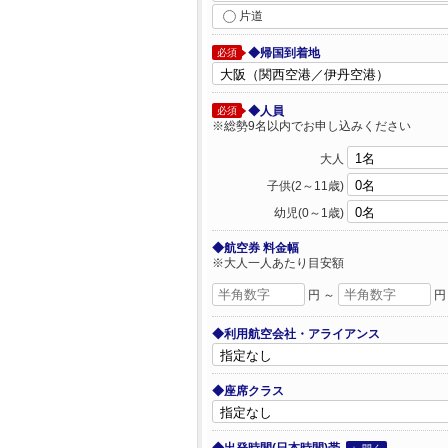
片道
◆帰国到着地
必須
◆人員
必須
※総勢9名以内でお申し込みください
大人
子供(2～11歳)
幼児(0～1歳)
◆航空券 料金幅
※大人一人あたり目安額
円 ～
円
◆利用航空会社・アライアンス
◆座席クラス