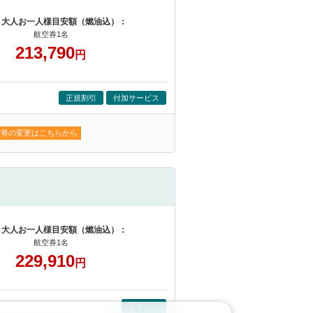
 大人お一人様目安額（燃油込）：
航空券1名
213,790
円
正規割引
付加サービス
空券の変更はこちらから
 大人お一人様目安額（燃油込）：
航空券1名
229,910
円
正規割引