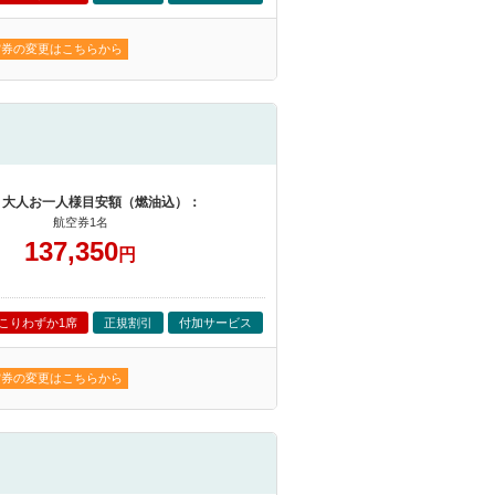
空券の変更はこちらから
 大人お一人様目安額（燃油込）：
航空券1名
137,350
円
こりわずか1席
正規割引
付加サービス
空券の変更はこちらから