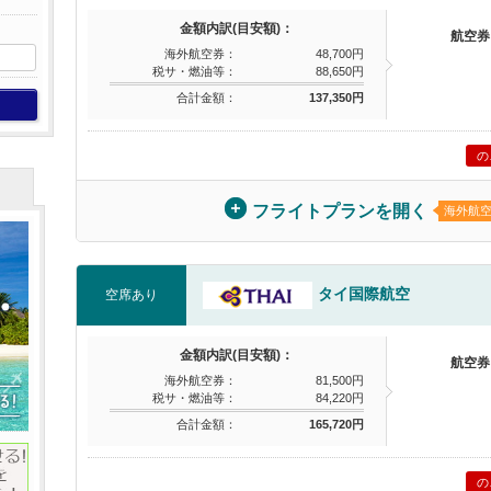
金額内訳(目安額)：
航空券
海外航空券：
48,700円
税サ・燃油等：
88,650円
合計金額：
137,350円
の
フライトプランを開く
海外航
タイ国際航空
空席あり
金額内訳(目安額)：
航空券
海外航空券：
81,500円
税サ・燃油等：
84,220円
合計金額：
165,720円
の