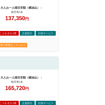
 大人お一人様目安額（燃油込）：
航空券1名
137,350
円
こりわずか1席
正規割引
付加サービス
空券の変更はこちらから
 大人お一人様目安額（燃油込）：
航空券1名
165,720
円
こりわずか1席
正規割引
付加サービス