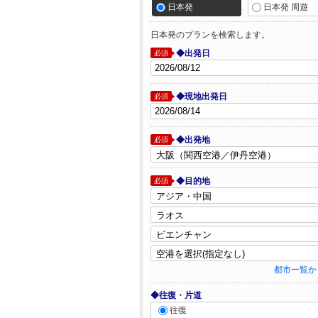
日本発
日本発 周遊
日本発のプランを検索します。
◆出発日
必須
◆現地出発日
必須
◆出発地
必須
◆目的地
必須
都市一覧か
◆往復・片道
往復