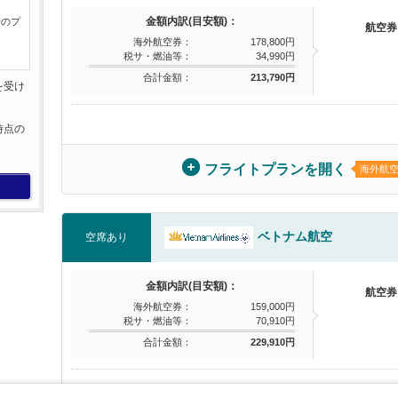
金額内訳(目安額)：
行のプ
航空券
海外航空券：
178,800円
税サ・燃油等：
34,990円
合計金額：
213,790円
を受け
。
時点の
。
フライトプランを開く
海外航
ベトナム航空
空席あり
金額内訳(目安額)：
航空券
海外航空券：
159,000円
税サ・燃油等：
70,910円
合計金額：
229,910円