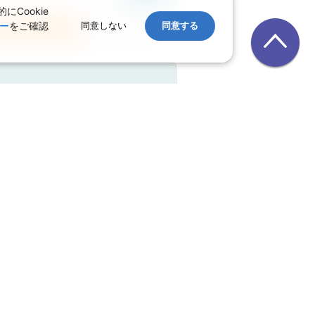
Cookie
ー
をご確認
同意しない
同意する
空券の変更はこちらから
 大人お一人様目安額（燃油込）：
航空券1名
233,090
円
正規割引
付加サービス
空券の変更はこちらから