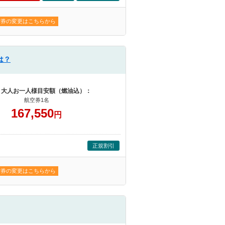
空券の変更はこちらから
は？
 大人お一人様目安額（燃油込）：
航空券1名
167,550
円
正規割引
空券の変更はこちらから