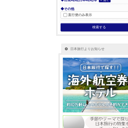
◆出発時間(日本時間)帯
＋ 開く
◆その他
直行便のみ表示
検索する