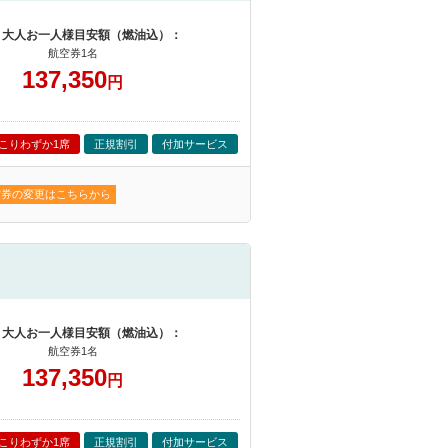
 大人お一人様目安額（燃油込）：
航空券1名
137,350
円
こりわずか1席
正規割引
付加サービス
空券の変更はこちらから
 大人お一人様目安額（燃油込）：
航空券1名
137,350
円
こりわずか1席
正規割引
付加サービス