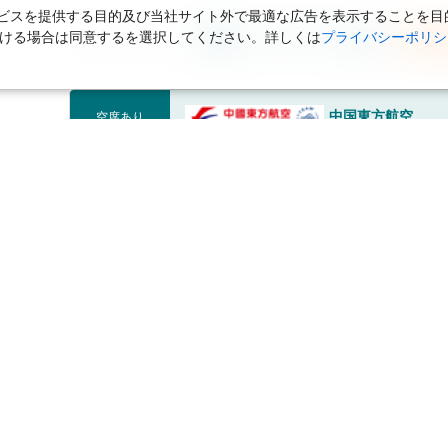
スを提供する目的及び当社サイト外で最適な広告を表示することを目的に
ただける場合は同意するを選択してください。詳しくは
プライバシーポリシ
フライトプランを開く
海外航
中国東方航空
空席あり
金額内訳(目安額)：
航空券
海外航空券：
198,100円
税サ・燃油等：
34,990円
合計金額：
233,090円
フライトプランを開く
海外航
中国東方航空
空席あり