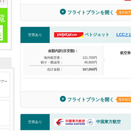
フライトプランを開く
海外航
ベトジェット
LCCと
空席あり
金額内訳(目安額)：
航空券
海外航空券：
121,700円
税サ・燃油等：
45,850円
合計金額：
167,550円
ツアー
フライトプランを開く
海外航
中国東方航空
空席あり