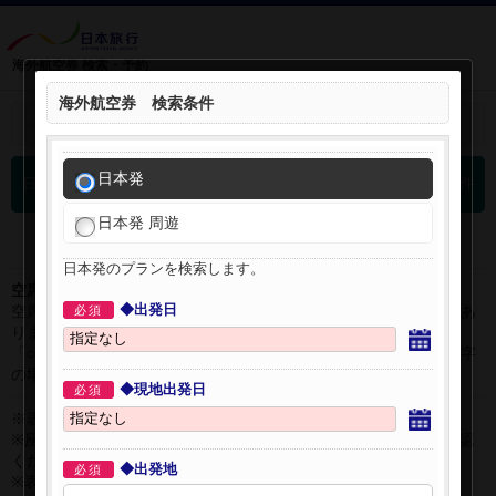
海外航空券 検索・予約
海外航空券 検索条件
＋
検索条件を開く：
日本発
0
日本発 海外航空券 検索結果
件
日本発 周遊
日本発のプランを検索します。
空席表示について：
◆出発日
空席状況は常に変更しますので、現在の空席を保証するものではあ
必須
りません。
「○」は過去24時間以内に十分な空席が確認できた商品です。 数字
の場合は、現時点で座席数が少ない商品です。
◆現地出発日
必須
※表示金額はオンライン予約時の金額です。
※座席クラスはご利用区間毎に異なる場合があります。必ずご確認
ください。
◆出発地
必須
※表示時間はすべて現地時間・24時間表示です。