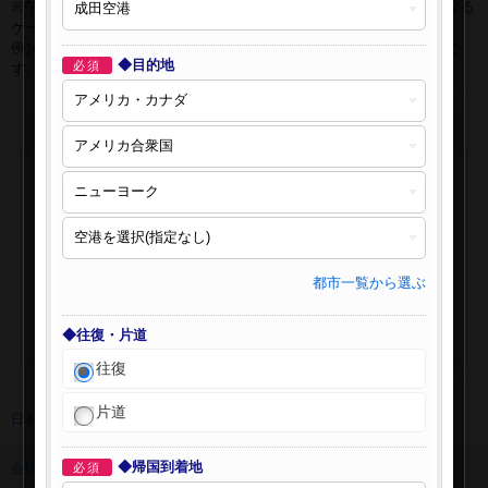
※午前0時以降に出発する深夜便について、搭乗日をお間違えになる
ケースが多く発生しています。
例)4月8日00：30出発の場合、搭乗手続きは4月7日22:30が目安で
◆目的地
必須
す。
都市一覧から選ぶ
◆往復・片道
往復
片道
日本旅行 トップ
>
海外航空券
>
海外航空券検索
◆帰国到着地
会社情報
必須
プライバシーポリシー