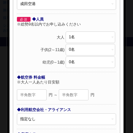
旅行業登録票・約款
規約集
旅行条件書
ニュースリリース
採用情報
サイトマップ
◆人員
必須
※総勢9名以内でお申し込みください
システムメンテナンスの
お知らせ
大人
Copyright © NIPPON TRAVEL AGENCY Co.,LTD. All rights reserved.
子供(2～11歳)
幼児(0～1歳)
◆航空券 料金幅
※大人一人あたり目安額
円 ～
円
◆利用航空会社・アライアンス