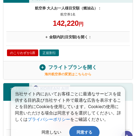
航空券 大人お一人様目安額（燃油込）：
航空券1名
142,220
円
＋ 金額内訳(目安額)を開く：
のこりわずか1席
正規割引
フライトプランを開く
海外航空券の変更はこちらから
空席あり
当社サイト内においてお客様ごとに最適なサービスを提
大韓航空
供する目的及び当社サイト外で最適な広告を表示するこ
とを目的にCookieを使用しています。Cookieの使用に
航空券 大人お一人様目安額（燃油込）：
同意いただける場合は同意するを選択してください。詳
航空券1名
しくは
プライバシーポリシー
をご確認ください。
142,220
円
同意しない
同意する
＋ 金額内訳(目安額)を開く：