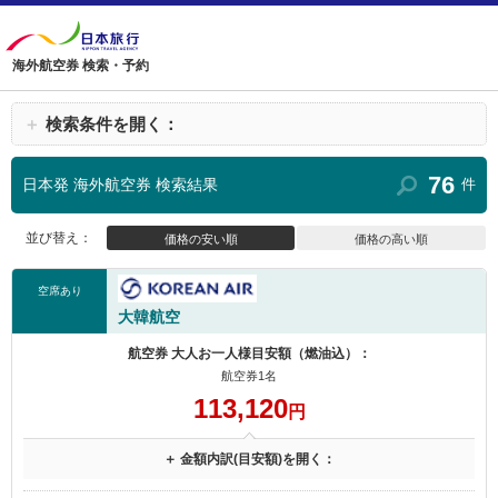
海外航空券 検索・予約
＋
検索条件を開く：
76
日本発 海外航空券 検索結果
件
並び替え：
価格の安い順
価格の高い順
空席あり
大韓航空
航空券 大人お一人様目安額（燃油込）：
航空券1名
113,120
円
＋ 金額内訳(目安額)を開く：