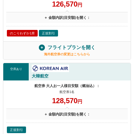
126,570
円
＋ 金額内訳(目安額)を開く：
のこりわずか1席
正規割引
フライトプランを開く
海外航空券の変更はこちらから
空席あり
大韓航空
航空券 大人お一人様目安額（燃油込）：
航空券1名
128,570
円
＋ 金額内訳(目安額)を開く：
正規割引