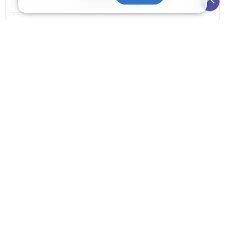
のこりわずか1席
正規割引
フライトプランを開く
海外航空券の変更はこちらから
空席あり
大韓航空
航空券 大人お一人様目安額（燃油込）：
航空券1名
142,220
円
＋ 金額内訳(目安額)を開く：
のこりわずか1席
正規割引
フライトプランを開く
海外航空券の変更はこちらから