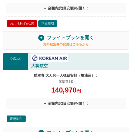
＋ 金額内訳(目安額)を開く：
のこりわずか1席
正規割引
フライトプランを開く
海外航空券の変更はこちらから
空席あり
大韓航空
航空券 大人お一人様目安額（燃油込）：
航空券1名
140,970
円
＋ 金額内訳(目安額)を開く：
正規割引