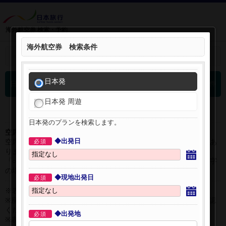
海外航空券 検索・予約
海外航空券 検索条件
＋
検索条件を開く：
日本発
0
日本発 海外航空券 検索結果
件
日本発 周遊
日本発のプランを検索します。
空席表示について：
◆出発日
空席状況は常に変更しますので、現在の空席を保証するものではあ
必須
りません。
「○」は過去24時間以内に十分な空席が確認できた商品です。 数字
の場合は、現時点で座席数が少ない商品です。
◆現地出発日
必須
※表示金額はオンライン予約時の金額です。
※座席クラスはご利用区間毎に異なる場合があります。必ずご確認
ください。
◆出発地
必須
※表示時間はすべて現地時間・24時間表示です。