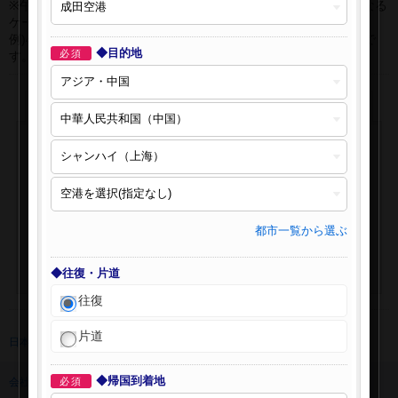
※午前0時以降に出発する深夜便について、搭乗日をお間違えになる
ケースが多く発生しています。
例)4月8日00：30出発の場合、搭乗手続きは4月7日22:30が目安で
◆目的地
必須
す。
都市一覧から選ぶ
◆往復・片道
往復
片道
日本旅行 トップ
>
海外航空券
>
海外航空券検索
◆帰国到着地
会社情報
必須
プライバシーポリシー