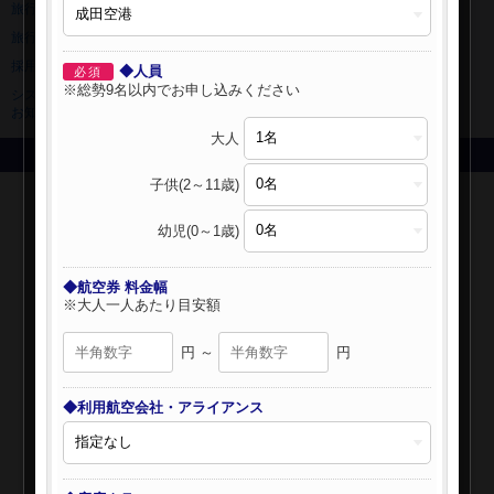
旅行業登録票・約款
規約集
旅行条件書
ニュースリリース
採用情報
サイトマップ
◆人員
必須
※総勢9名以内でお申し込みください
システムメンテナンスの
お知らせ
大人
Copyright © NIPPON TRAVEL AGENCY Co.,LTD. All rights reserved.
子供(2～11歳)
幼児(0～1歳)
◆航空券 料金幅
※大人一人あたり目安額
円 ～
円
◆利用航空会社・アライアンス