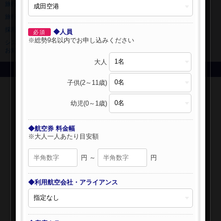
旅行業登録票・約款
規約集
旅行条件書
ニュースリリース
採用情報
サイトマップ
◆人員
必須
※総勢9名以内でお申し込みください
システムメンテナンスの
お知らせ
大人
Copyright © NIPPON TRAVEL AGENCY Co.,LTD. All rights reserved.
子供(2～11歳)
幼児(0～1歳)
◆航空券 料金幅
※大人一人あたり目安額
円 ～
円
◆利用航空会社・アライアンス