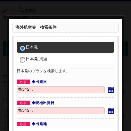
海外航空券 検索・予約
海外航空券 検索条件
＋
検索条件を開く：
日本発
0
日本発 海外航空券 検索結果
件
日本発 周遊
日本発のプランを検索します。
空席表示について：
◆出発日
空席状況は常に変更しますので、現在の空席を保証するものではあ
必須
りません。
「○」は過去24時間以内に十分な空席が確認できた商品です。 数字
の場合は、現時点で座席数が少ない商品です。
◆現地出発日
必須
※表示金額はオンライン予約時の金額です。
※座席クラスはご利用区間毎に異なる場合があります。必ずご確認
ください。
◆出発地
必須
※表示時間はすべて現地時間・24時間表示です。