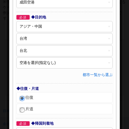
※午前0時以降に出発する深夜便について、搭乗日をお間違えになる
ケースが多く発生しています。
例)4月8日00：30出発の場合、搭乗手続きは4月7日22:30が目安で
◆目的地
必須
す。
都市一覧から選ぶ
◆往復・片道
往復
片道
日本旅行 トップ
>
海外航空券
>
海外航空券検索
◆帰国到着地
会社情報
必須
プライバシーポリシー