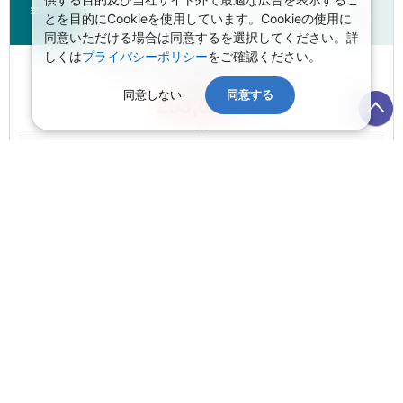
空席あり
とを目的にCookieを使用しています。Cookieの使用に
エア・カナダ
同意いただける場合は同意するを選択してください。詳
しくは
プライバシーポリシー
をご確認ください。
航空券 大人お一人様目安額（燃油込）：
航空券1名
同意しない
同意する
293,600
円
＋ 金額内訳(目安額)を開く：
のこりわずか1席
正規割引
COMPLIMENTARY MEAL
フライトプランを開く
海外航空券の変更はこちらから
空席あり
キャセイパシフィック航空
航空券 大人お一人様目安額（燃油込）：
航空券1名
326,030
円