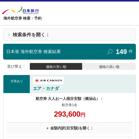
海外航空券 検索・予約
＋
検索条件を開く：
149
日本発 海外航空券 検索結果
件
並び替え：
価格の安い順
価格の高い順
空席あり
エア・カナダ
航空券 大人お一人様目安額（燃油込）：
航空券1名
293,600
円
＋ 金額内訳(目安額)を開く：