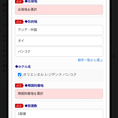
◆出発地
必須
空席表示について：
空席状況は常に変更しますので、現在の空席を保証するものではあ
りません。
「○」は過去24時間以内に十分な空席が確認できた商品です。 数字
◆目的地
必須
の場合は、現時点で座席数が少ない商品です。
※表示金額はオンライン予約時の金額です。
※座席クラスはご利用区間毎に異なる場合があります。必ずご確認
ください。
※表示時間はすべて現地時間・24時間表示です。
※午前0時以降に出発する深夜便について、搭乗日をお間違えになる
都市一覧から選ぶ
ケースが多く発生しています。
例)4月8日00：30出発の場合、搭乗手続きは4月7日22:30が目安で
◆ホテル名
す。
オリエンタル レジデンス バンコク
◆帰国到着地
必須
◆部屋数
必須